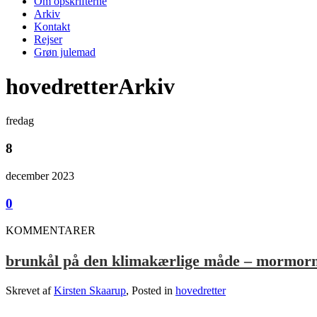
Om opskrifterne
Arkiv
Kontakt
Rejser
Grøn julemad
hovedretterArkiv
fredag
8
december 2023
0
KOMMENTARER
brunkål på den klimakærlige måde – mormor
Skrevet af
Kirsten Skaarup
, Posted in
hovedretter
.