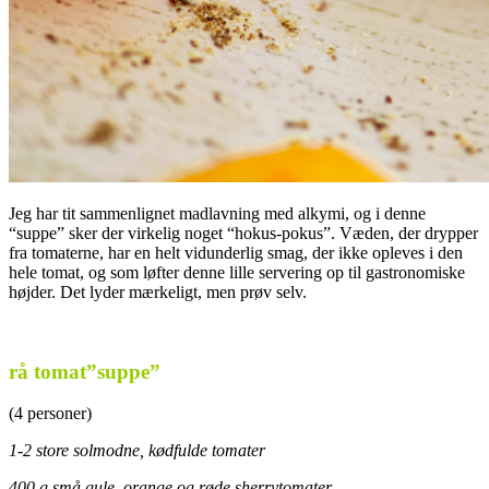
Jeg har tit sammenlignet madlavning med alkymi, og i denne
“suppe” sker der virkelig noget “hokus-pokus”. Væden, der drypper
fra tomaterne, har en helt vidunderlig smag, der ikke opleves i den
hele tomat, og som løfter denne lille servering op til gastronomiske
højder. Det lyder mærkeligt, men prøv selv.
.
rå tomat”suppe”
(4 personer)
1-2 store solmodne, kødfulde tomater
400 g små gule, orange og røde sherrytomater