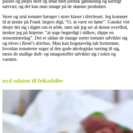
passes og plejes stort og småt med jordisk gødskning og kærligt
nærvær, og det kan man smage på de skønne produkter.
Store og små tomater hænger i store klaser i drivhuset. Jeg kommer
til at tænke på Frank Jægers digt, “O, at være en høne”. Ganske vist
drejer det sig i digtet om et æble, men når jeg ser al denne overflod,
tænker jeg på linjerne: “at suge begærligt i stilken, slippe en
sensommerdag”. Det er sådan de mange sorter tomater udvikler sig
og trives i René’s drivhus. Man kan bogstavelig talt fornemme,
hvordan tomaterne suger al den gode økologiske næring til sig,
mens de utallige duft- og smagsstoffer udvikler sig i solen og
varmen.
.
nyd salaten til frikadeller