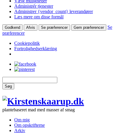
Vælg muligheder
Administrér tjenester
Administrer {vendor_count} leverandører
Læs mere om disse formål
Se
Godkend
Afvis
Se præferencer
Gem præferencer
præferencer
Cookiepolitik
Fortrolighedserklæring
Søg
plantebaseret mad med masser af smag
Om mig
Om opskrifterne
Arkiv