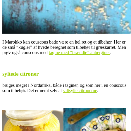
I Marokko kan couscous både være en hel ret og et tilbehør. Her er
de små “kugler” af hvede beregnet som tilbehør til græskarret. Men
prøv også couscous med
tagine med “brændte” auberginer
.
.
syltede citroner
bruges meget i Nordafrika, både i taginer, og som her i en couscous
som tilbehør. Det er nemt selv at
saltsylte citronerne
.