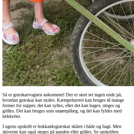
Så er græskarvognen ankommet! Der er stort set ingen ende på,
hvordan græskar kan nydes. Kæmpebærret kan bruges til mange
former for supper, det kan syltes, eller det kan bages, steges og
grilles. Det kan bruges som smørepålæg, og det kan fyldes med
lækkerier.
I ugens opskrift er hokkaidogræskar skåret i både og bagt. Men
skiverne kan også steges på panden eller grilles. Se opskriften