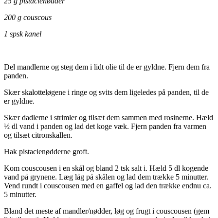
25 g pistacienødder
200 g couscous
1 spsk kanel
Del mandlerne og steg dem i lidt olie til de er gyldne. Fjern dem fra
panden.
Skær skalotteløgene i ringe og svits dem ligeledes på panden, til de
er gyldne.
Skær dadlerne i strimler og tilsæt dem sammen med rosinerne. Hæld
½ dl vand i panden og lad det koge væk. Fjern panden fra varmen
og tilsæt citronskallen.
Hak pistacienødderne groft.
Kom couscousen i en skål og bland 2 tsk salt i. Hæld 5 dl kogende
vand på grynene. Læg låg på skålen og lad dem trække 5 minutter.
Vend rundt i couscousen med en gaffel og lad den trække endnu ca.
5 minutter.
Bland det meste af mandler/nødder, løg og frugt i couscousen (gem