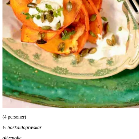
(4 personer)
½ hokkaidogræskar
olivenolie