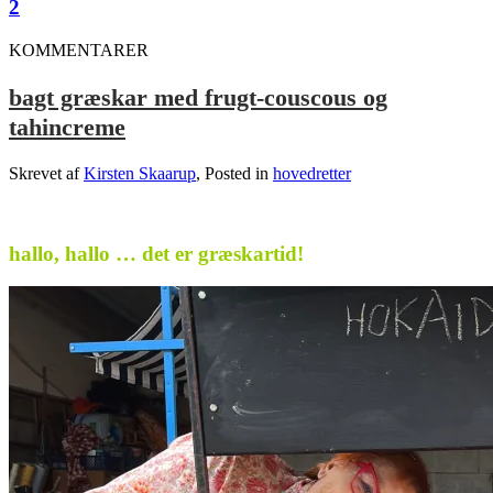
2
KOMMENTARER
bagt græskar med frugt-couscous og
tahincreme
Skrevet af
Kirsten Skaarup
, Posted in
hovedretter
.
hallo, hallo … det er græskartid!