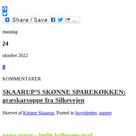
Facebook
Twitter
mandag
24
oktober 2022
8
KOMMENTARER
SKAARUP’S SKØNNE SPAREKØKKEN:
græskarsuppe fra Silkevejen
Skrevet af
Kirsten Skaarup
, Posted in
hovedretter
,
supper
.
ugens suppe – herlig halloween-mad