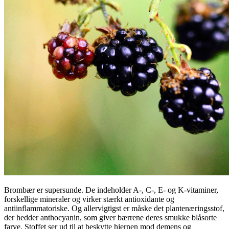
Brombær er supersunde. De indeholder A-, C-, E- og K-vitaminer,
forskellige mineraler og virker stærkt antioxidante og
antiinflammatoriske. Og allervigtigst er måske det plantenæringsstof,
der hedder anthocyanin, som giver bærrene deres smukke blåsorte
farve. Stoffet ser ud til at beskytte hjernen mod demens og