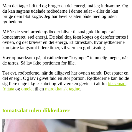
Men det tager lidt tid og bruger en del energi, må jeg indrømme. Og
du kan sagtens udelade rødbederne i denne salat – eller du kan
bruge dem blot kogte. Jeg har lavet salaten både med og uden
rødbederne.
MEN: de semitørrede rødbeder bliver til små guldklumper af
koncentreret, sød energi. De skal dog først koges og derefter tørres i
ovnen, og det kræver en del energi. Et tørreskab, hvor rødbederne
kan tørre langsomt i flere timer, vil være en god løsning.
Vær opmærksom på, at rødbederne “krymper” temmelig meget, når
de tørres. Så lav ikke portionen for lille.
Tør evt. rødbederne, når du alligevel har ovnen tændt. Det sparer en
del energi. Og lav i givet fald en stor portion. Rødbederne kan holde
sig flere dage i køleskabet og vil være en gevinst i alt fra
biksemad
,
frittata
og
omelet
til en
marokkansk tagine
.
.
tomatsalat uden dikkedarer