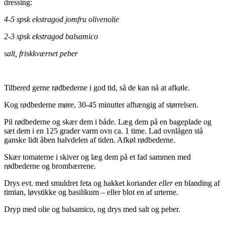
dressing:
4-5 spsk ekstragod jomfru olivenolie
2-3 spsk ekstragod balsamico
salt, friskkværnet peber
Tilbered gerne rødbederne i god tid, så de kan nå at afkøle.
Kog rødbederne møre, 30-45 minutter afhængig af størrelsen.
Pil rødbederne og skær dem i både. Læg dem på en bageplade og
sæt dem i en 125 grader varm ovn ca. 1 time. Lad ovnlågen stå
ganske lidt åben halvdelen af tiden. Afkøl rødbederne.
Skær tomaterne i skiver og læg dem på et fad sammen med
rødbederne og brombærrene.
Drys evt. med smuldret feta og hakket koriander
eller
en blanding af
timian, løvstikke og basilikum – eller blot en af urterne.
Dryp med olie og balsamico, og drys med salt og peber.