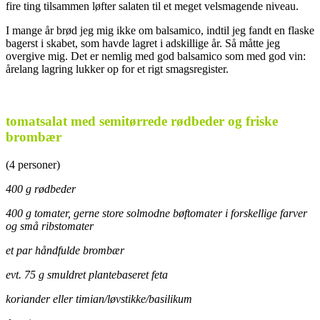
fire ting tilsammen løfter salaten til et meget velsmagende niveau.
I mange år brød jeg mig ikke om balsamico, indtil jeg fandt en flaske
bagerst i skabet, som havde lagret i adskillige år. Så måtte jeg
overgive mig. Det er nemlig med god balsamico som med god vin:
årelang lagring lukker op for et rigt smagsregister.
.
tomatsalat med semitørrede rødbeder og friske
brombær
(4 personer)
400 g rødbeder
400 g tomater, gerne store solmodne bøftomater i forskellige farver
og små ribstomater
et par håndfulde brombær
evt. 75 g smuldret plantebaseret feta
koriander eller timian/løvstikke/basilikum