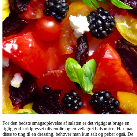
For den bedste smagsoplevelse af salaten er det vigtigt at bruge en
rigtig god koldpresset olivenolie og en vellagret balsamico. Har man
disse to ting til en dressing, behøver man kun salt og peber også. De