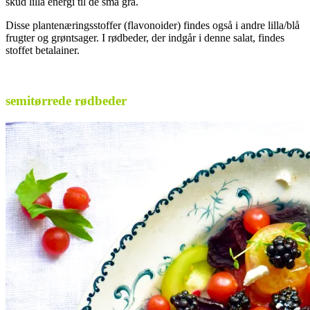
skud lilla energi til de små grå.
Disse plantenæringsstoffer (flavonoider) findes også i andre lilla/blå
frugter og grøntsager. I rødbeder, der indgår i denne salat, findes
stoffet betalainer.
.
semitørrede rødbeder