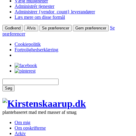
Vælg muligheder
Administrér tjenester
Administrer {vendor_count} leverandører
Læs mere om disse formål
Se
Godkend
Afvis
Se præferencer
Gem præferencer
præferencer
Cookiepolitik
Fortrolighedserklæring
Søg
plantebaseret mad med masser af smag
Om mig
Om opskrifterne
Arkiv