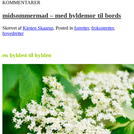
KOMMENTARER
midsommermad – med hyldemor til bords
Skrevet af
Kirsten Skaarup
, Posted in
forretter
,
frokostretter
,
hovedretter
.
en hyldest til hylden