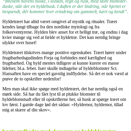
“Imellem havens buske, i solskin, regn og rusk, med store blomster-
duske, står der en hyldebusk. I duften er der lindring, når hjertet er
bespændt, dér kommer hver erindring om gammelt, kært og kendt”.
Hyldetræet har altid været omgivet af mystik og ritualer. Træet
kendes langt tilbage fra den nordiske mytologi og fra
folkeeventyrene. Hylden blev anset for et helligt træ, og endnu i dag
kvier mange sig ved at fælde et hyldetræ. Det kan nemlig bringe
ulykke over huset!
Hyldetræet tilskrives mange positive egenskaber. Træet hører under
frugtbarhedsgudinden Freja og forbindes med kærlighed og
frugtbarhed. Og hyld mentes tidligere at kunne kurere en masse
lidelser, bl.a. feber. Især skulle indtagelse af hyldeblomster Sct.
Hansaften have en speciel gavnlig indflydelse. Så det er nok værd at
prøve de to opskrifter nedenfor!
Men man skal ikke spøge med hyldetræet, det har nemlig også en
mørk side. Så har du fået lyst til at plukke blomster til
hyldeblomstsaft eller til opskrifterne her, så husk at spørge træet om
lov først. I gamle dage lød det sådan: »Hyldemor, hyldemor, tillad
mig at skære af din skov«.
.