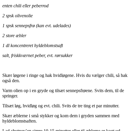
enten chili eller peberrod
2 spsk olivenolie
1 spsk sennepsfrø (kan evt. udelades)
2 store æbler
1 dl koncentreret hyldeblomstsaft
salt, friskkværnet peber, evt. rørsukker
Skær løgene i ringe og hak hvidløgene. Hvis du vælger chili, så hak
også den.
Varm olien op i en gryde og tilsæt sennepsfrøene. Svits dem, til de
springer.
Tilsæt løg, hvidløg og evt. chili. Svits de tre ting et par minutter.
Skær æblerne i små stykker og kom dem i gryden sammen med
hyldeblomstsaften.
Lad chutney’en simre 10-15 minutter eller til æblerne er kogt ud.