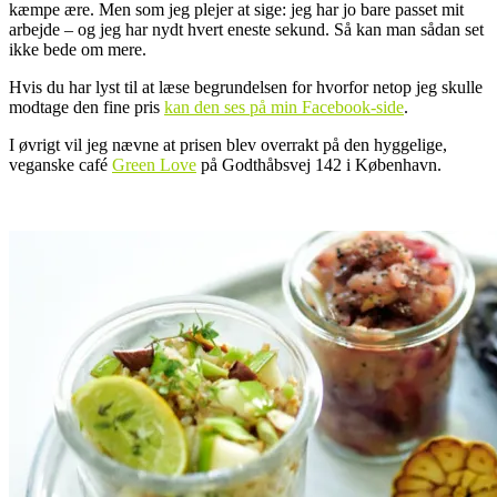
kæmpe ære. Men som jeg plejer at sige: jeg har jo bare passet mit
arbejde – og jeg har nydt hvert eneste sekund. Så kan man sådan set
ikke bede om mere.
Hvis du har lyst til at læse begrundelsen for hvorfor netop jeg skulle
modtage den fine pris
kan den ses på min Facebook-side
.
I øvrigt vil jeg nævne at prisen blev overrakt på den hyggelige,
veganske café
Green Love
på Godthåbsvej 142 i København.
..