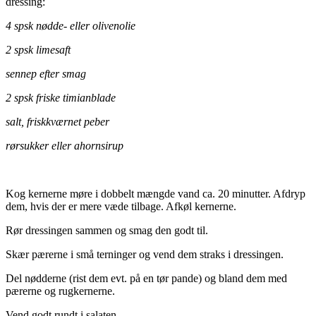
dressing:
4 spsk nødde- eller olivenolie
2 spsk limesaft
sennep efter smag
2 spsk friske timianblade
salt, friskkværnet peber
rørsukker eller ahornsirup
Kog kernerne møre i dobbelt mængde vand ca. 20 minutter. Afdryp
dem, hvis der er mere væde tilbage. Afkøl kernerne.
Rør dressingen sammen og smag den godt til.
Skær pærerne i små terninger og vend dem straks i dressingen.
Del nødderne (rist dem evt. på en tør pande) og bland dem med
pærerne og rugkernerne.
Vend godt rundt i salaten.