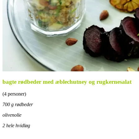
bagte rødbeder med æblechutney og rugkernesalat
(4 personer)
700 g rødbeder
olivenolie
2 hele hvidløg