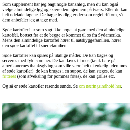
Som supplement har jeg bagt nogle bananløg, men du kan også
vælge almindelige løg og skære dem igennem på tværs. Eller du kan
helt udelade løgene. De bagte hvidløg er der som reglel rift om, så
dem anbefaler jeg at tage med.
Søde kartofler har som sagt ikke noget at gøre med den almindelige
kartoffel, bortset fra at de begge er kommet til os fra Sydamerika.
Mens den almindelige kartoffel hører til natskyggefamilien, hører
den søde kartoffel til snerlefamilien.
Søde kartofler kan spises på utallige måder. De kan bages og
serveres med fyld som her. De kan laves til mos (tænk bare på
amerikanernes thanksgiving som ville være helt utænkelig uden mos
af søde kartofler), de kan bruges i en suppe, de kan steges, de kan
fritteres
(som afveksling for pommes frites), de kan grilles etc.
Og så er søde kartofler rasende sunde. Se
om næringsindhold her
.
.