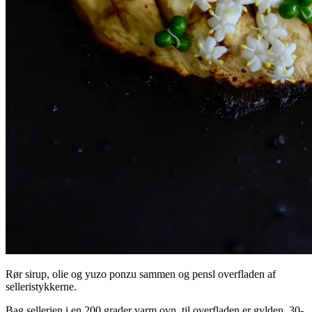
Rør sirup, olie og yuzo ponzu sammen og pensl overfladen af
selleristykkerne.
Bag sellerien i en 200 grader varm ovn, til overfladen er gylden, 30-