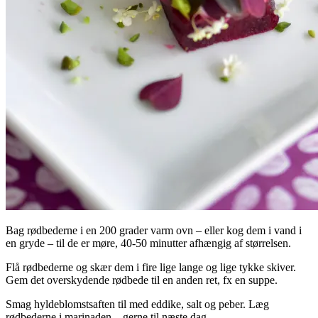
Bag rødbederne i en 200 grader varm ovn – eller kog dem i vand i
en gryde – til de er møre, 40-50 minutter afhængig af størrelsen.
Flå rødbederne og skær dem i fire lige lange og lige tykke skiver.
Gem det overskydende rødbede til en anden ret, fx en suppe.
Smag hyldeblomstsaften til med eddike, salt og peber. Læg
rødbederne i marinaden – gerne til næste dag.