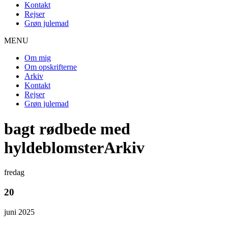
Kontakt
Rejser
Grøn julemad
MENU
Om mig
Om opskrifterne
Arkiv
Kontakt
Rejser
Grøn julemad
bagt rødbede med
hyldeblomsterArkiv
fredag
20
juni 2025