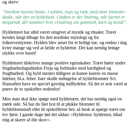
og skrev:
“Imellem havens buske, i solskin, regn og rusk, med store blomster-
duske, står der en hyldebusk. I duften er der lindring, når hjertet er
bespændt, dér kommer hver erindring om gammelt, kært og kendt”.
Hyldetræet har altid været omgivet af mystik og ritualer. Træet
kendes langt tilbage fra den nordiske mytologi og fra
folkeeventyrene. Hylden blev anset for et helligt træ, og endnu i dag
kvier mange sig ved at fælde et hyldetræ. Det kan nemlig bringe
ulykke over huset!
Hyldetræet tilskrives mange positive egenskaber. Træet hører under
frugtbarhedsgudinden Freja og forbindes med kærlighed og
frugtbarhed. Og hyld mentes tidligere at kunne kurere en masse
lidelser, bl.a. feber. Især skulle indtagelse af hyldeblomster Sct.
Hansaften have en speciel gavnlig indflydelse. Så det er nok værd at
prøve de to opskrifter nedenfor!
Men man skal ikke spøge med hyldetræet, det har nemlig også en
mørk side. Så har du fået lyst til at plukke blomster til
hyldeblomstsaft eller til opskrifterne her, så husk at spørge træet om
lov først. I gamle dage lød det sådan: »Hyldemor, hyldemor, tillad
mig at skære af din skov«.
.