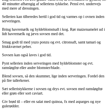
40 minutter afhængig af selleriens tykkelse. Pensl evt. undervejs
med mere af dressingen.
Sellerien kan tilberedes hertil i god tid og varmes op i ovnen inden
serveringen.
Bring havremælk og hyldeblomstsaft i kog. Rør maizenamelet ud i
lidt havremælk og jævn sovsen med det.
Smag godt til med yuzo ponzu og evt. citronsaft, samt tamari og
friskkværnet peber.
Sovsen kan også laves i god tid.
Pynt sellerien inden serveringen med hyldeblomster og evt.
ramsløgfrø eller andre blomster/blade.
Blend sovsen, så den skummer, lige inden serveringen. Fordel den
på fire tallerkener.
Sæt selleristykkerne i sovsen og drys evt. sovsen med ramsløgfrø
eller grøn eller sort caviart.
Giv brød til – eller en salat med quinoa, fx med asparges og nye
gulerødder.