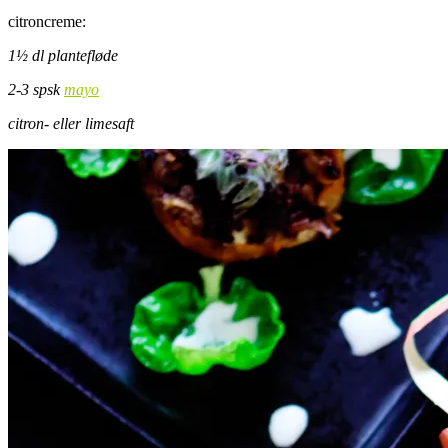
citroncreme:
1½ dl plantefløde
2-3 spsk
mayo
citron- eller limesaft