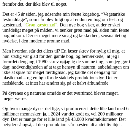
fremfor det, der ikke blev til noget.
Det er 45 år siden, jeg udsendte min første kogebog, “Vegetariske
festmiddage”, som i år blev fulgt op af endnu en bog om fest- og
gæstemad,
“Grøn gæstemad”
. Den nye bog viser, at der er sket
umådeligt meget på måden, vi tænker grøn mad på, siden min første
bog udkom. Der er meget mere smag og lækkerhed, sensualitet og
nydelse, i den moderne grønne mad.
Men hvordan står det ellers til? En læser skrev for nylig til mig, at
hun stadig var glad for den gamle bog, og bemærkede, at jeg i
forordet dengang i 1980 skrev nøjagtig de samme ting, som jeg gør i
dag: nødvendigheden af at tage hensyn til naturen, anbefalingen om
ikke at spise for meget færdigmad, jeg kaldte det dengang for
plasticmad – og en bøn for de stakkels produktionsdyr. Det er
nedslående, at intet har ændret sig på et halvt århundrede.
På dyrenes og naturens område er det tværtimod blevet meget,
meget værre.
Og hvor mange dyr er det lige, vi producerer i dette lille land med 6
millioner mennesker: ja, i 2024 var det godt og vel 200 millioner
dyr. Det er mange for et lille land på 43.000 kvadratkilometer. Det
betyder så også, at den produktion slår næsten alt andet liv ihjel.