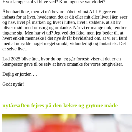
Hvor længe skal vi blive ved? Kan ingen se vanviddet?
Åbenbart ikke, men vi må bevare håbet: vi må ALLE gøre en
indsats for at livet, hvadenten det er dit eller mit eller livet i åer, søer
og hav, livet på marken og livet i luften, livet i staldene, at alt liv
bliver mødt med omsorg og omtanke. Når vi er mange nok, ændrer
tingene sig, Men har vi tid? Jeg ved det ikke, men jeg beder til, at
hvert enkelt menneske i det nye år får bevidsthed om, at vi er i færd
med at udrydde noget meget smukt, vidunderligt og fantastisk. Det
er selve livet.
Lad 2025 blive året, hvor du og jeg går forrest: viser at det er en
kæmpestor gave til os selv at have omtanke for vores omgivelser.
Dejlig er jorden …
Godt nytår!
.
nytårsaften fejres på den lækre og grønne måde