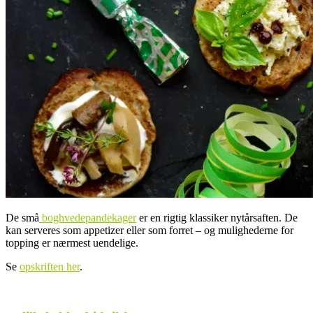
De små
boghvedepandekager
er en rigtig klassiker nytårsaften. De
kan serveres som appetizer eller som forret – og mulighederne for
topping er nærmest uendelige.
Se
opskriften her
.
.