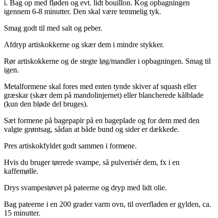
i. Bag op med fløden og evt. lidt bouillon. Kog opbagningen
igennem 6-8 minutter. Den skal være temmelig tyk.
Smag godt til med salt og peber.
Afdryp artiskokkerne og skær dem i mindre stykker.
Rør artiskokkerne og de stegte løg/mandler i opbagningen. Smag til
igen.
Metalformene skal fores med enten tynde skiver af squash eller
græskar (skær dem på mandolinjernet) eller blancherede kålblade
(kun den bløde del bruges).
Sæt formene på bagepapir på en bageplade og for dem med den
valgte grøntsag, sådan at både bund og sider er dækkede.
Pres artiskokfyldet godt sammen i formene.
Hvis du bruger tørrede svampe, så pulverisér dem, fx i en
kaffemølle.
Drys svampestøvet på pateerne og dryp med lidt olie.
Bag pateerne i en 200 grader varm ovn, til overfladen er gylden, ca.
15 minutter.