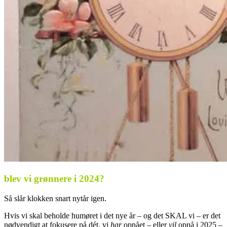
blev vi grønnere i 2024?
Så slår klokken snart nytår igen.
Hvis vi skal beholde humøret i det nye år – og det SKAL vi – er det
nødvendigt at fokusere på dét, vi
har
opnået – eller
vil
opnå i 2025 –