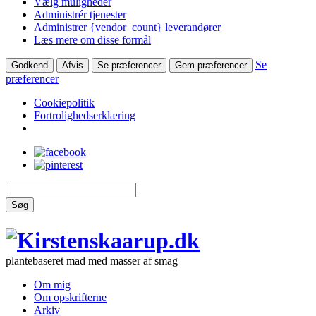
Vælg muligheder
Administrér tjenester
Administrer {vendor_count} leverandører
Læs mere om disse formål
Se
Godkend
Afvis
Se præferencer
Gem præferencer
præferencer
Cookiepolitik
Fortrolighedserklæring
Søg
plantebaseret mad med masser af smag
Om mig
Om opskrifterne
Arkiv