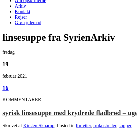
Om opskrifterne
Arkiv
Kontakt
Rejser
Grøn julemad
linsesuppe fra SyrienArkiv
fredag
19
februar 2021
16
KOMMENTARER
syrisk linsesuppe med krydrede fladbrød – ug
Skrevet af
Kirsten Skaarup
, Posted in
forretter
,
frokostretter
,
supper
.