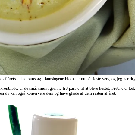
le af årets sidste ramsløg. Ramsløgene blomster nu på sidste vers, og jeg har dr
 kronblade, er de små, smukt grønne frø parate til at blive høstet. Frøene er læ
men du kan også konservere dem og have glæde af dem resten af året.