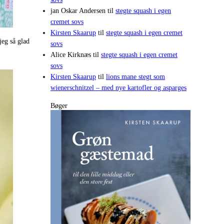
jan Oskar Andersen
til
stegte squash i egen
cremet sovs
Kirsten Skaarup
til
stegte squash i egen cremet
jeg så glad
sovs
Alice Kirknæs
til
stegte squash i egen cremet
sovs
Kirsten Skaarup
til
lions mane stegt som
wienerschnitzel – med nye kartofler og asparges
Bøger