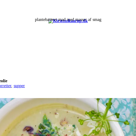
plantebaseret mad med masser af smag
olie
orretter
,
supper