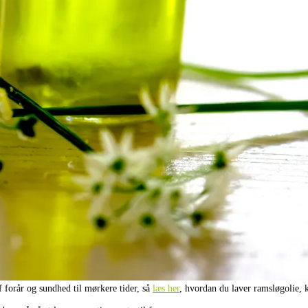
forår og sundhed til mørkere tider, så
læs her
, hvordan du laver ramsløgolie, 