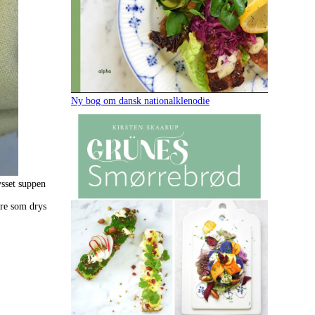
Ny bog om dansk nationalklenodie
ysset suppen
kre som drys