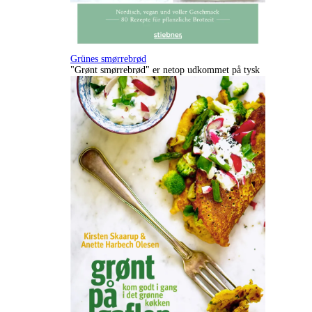
Grünes smørrebrød
"Grønt smørrebrød" er netop udkommet på tysk