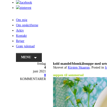
Om mig
Om opskrifterne
Arkiv
Kontakt
Rejser
Grøn julemad
MENU
fredag
kold mandel/blomkålssuppe med urte
4
Skrevet af
Kirsten Skaarup
, Posted in
f
juni 2021
.
8
suppen til sommersol
KOMMENTARER