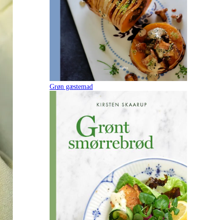
Grøn gæstemad