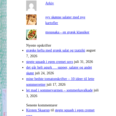
Arkiv
syv skønne salater med nye
kartofler
moussaka - en græsk klassiker
Nyeste opskrifter
græske kefta med græsk salat og tzatziki
august
7, 2026
stegte squash i egen cremet sovs
juli 31, 2026
det går helt agurk … supper, salater og andet
skønt
juli 24, 2026
mine bedste tomatopskrifter – 10 ideer til lette
sommerretter
juli 17, 2026
let mad i sommervarmen – sommerkavalkade
juli
3, 2026
Seneste kommentarer
Kirsten Skaarup
til
stegte squash i egen cremet
sovs