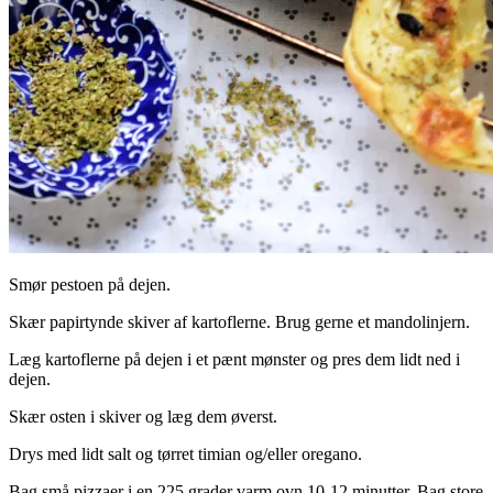
Smør pestoen på dejen.
Skær papirtynde skiver af kartoflerne. Brug gerne et mandolinjern.
Læg kartoflerne på dejen i et pænt mønster og pres dem lidt ned i
dejen.
Skær osten i skiver og læg dem øverst.
Drys med lidt salt og tørret timian og/eller oregano.
Bag små pizzaer i en 225 grader varm ovn 10-12 minutter. Bag store