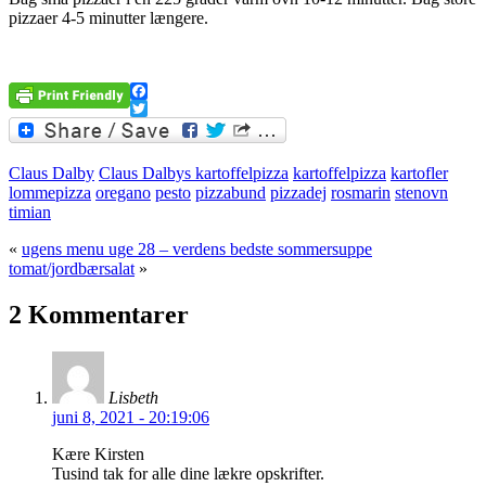
pizzaer 4-5 minutter længere.
.
Facebook
Twitter
Claus Dalby
Claus Dalbys kartoffelpizza
kartoffelpizza
kartofler
lommepizza
oregano
pesto
pizzabund
pizzadej
rosmarin
stenovn
timian
«
ugens menu uge 28 – verdens bedste sommersuppe
tomat/jordbærsalat
»
2 Kommentarer
Lisbeth
juni 8, 2021 - 20:19:06
Kære Kirsten
Tusind tak for alle dine lækre opskrifter.