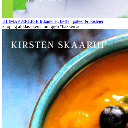
KLIMAKÆRLIGE frikadeller, bøffer, pateer & postejer
3. oplag af klassikeren om grøn "hakkemad"