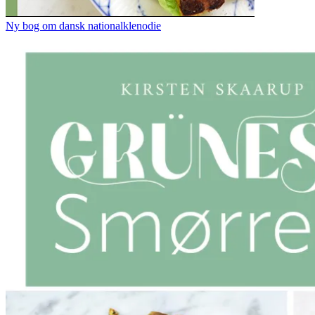
Ny bog om dansk nationalklenodie