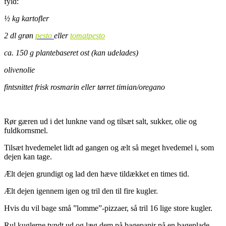
fyld:
½ kg kartofler
2 dl grøn
pesto
eller
tomatpesto
ca. 150 g plantebaseret ost (kan udelades)
olivenolie
fintsnittet frisk rosmarin eller tørret timian/oregano
Rør gæren ud i det lunkne vand og tilsæt salt, sukker, olie og
fuldkornsmel.
Tilsæt hvedemelet lidt ad gangen og ælt så meget hvedemel i, som
dejen kan tage.
Ælt dejen grundigt og lad den hæve tildækket en times tid.
Ælt dejen igennem igen og tril den til fire kugler.
Hvis du vil bage små ”lomme”-pizzaer, så tril 16 lige store kugler.
Rul kuglerne tyndt ud og læg dem på bagepapir på en bageplade.