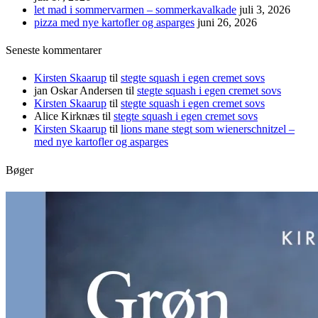
let mad i sommervarmen – sommerkavalkade
juli 3, 2026
pizza med nye kartofler og asparges
juni 26, 2026
Seneste kommentarer
Kirsten Skaarup
til
stegte squash i egen cremet sovs
jan Oskar Andersen
til
stegte squash i egen cremet sovs
Kirsten Skaarup
til
stegte squash i egen cremet sovs
Alice Kirknæs
til
stegte squash i egen cremet sovs
Kirsten Skaarup
til
lions mane stegt som wienerschnitzel –
med nye kartofler og asparges
Bøger