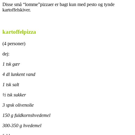
Disse små “lomme”pizzaer er bagt kun med pesto og tynde
kartoffelskiver.
.
kartoffelpizza
(4 personer)
dej:
1 tsk gær
4 dl lunkent vand
1 tsk salt
½ tsk sukker
3 spsk olivenolie
150 g fuldkornshvedemel
300-350 g hvedemel