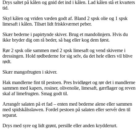
Drys saltet på kålen og gnid det ind i kålen. Lad kålen stå et kvarters
tid.
Skyl kålen og vriden væden godt af. Bland 2 spsk olie og 1 spsk
limesaft i kålen. Tilsæt lidt friskkværnet peber.
Skær bederne i papirtynde skiver. Brug et mandolinjern. Hvis du
ikke bryder dig om rå beder, så bag eller kog dem først.
Rør 2 spsk olie sammen med 2 spsk limesaft og vend skiverne i
dressingen. Hold rødbederne for sig selv, da det hele ellers vil blive
rødt.
Skær mangofrugten i skiver.
Hak mandlerne fint til pestoen. Pres hvidløget og rør det i mandlerne
sammen med kapers, rosiner, olivenolie, limesaft, gærflager og reven
skal af limefrugten. Smag godt til.
Arrangér salaten på et fad – enten med bederne alene eller sammen
med spidskålsslawen. Fordel pestoen på salaten eller servér den til
separat.
Drys med syre og lidt grønt, persille eller anden krydderurt.
.