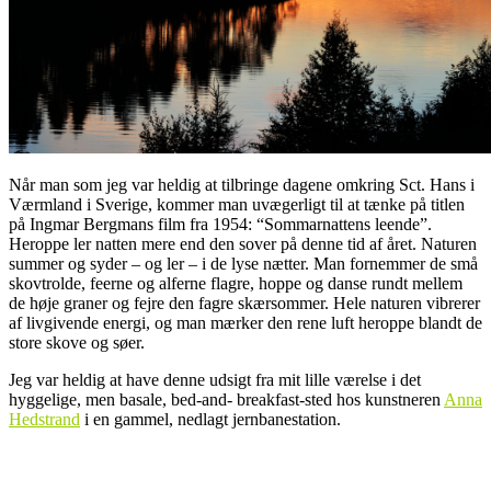
Når man som jeg var heldig at tilbringe dagene omkring Sct. Hans i
Værmland i Sverige, kommer man uvægerligt til at tænke på titlen
på Ingmar Bergmans film fra 1954: “Sommarnattens leende”.
Heroppe ler natten mere end den sover på denne tid af året. Naturen
summer og syder – og ler – i de lyse nætter. Man fornemmer de små
skovtrolde, feerne og alferne flagre, hoppe og danse rundt mellem
de høje graner og fejre den fagre skærsommer. Hele naturen vibrerer
af livgivende energi, og man mærker den rene luft heroppe blandt de
store skove og søer.
Jeg var heldig at have denne udsigt fra mit lille værelse i det
hyggelige, men basale, bed-and- breakfast-sted hos kunstneren
Anna
Hedstrand
i en gammel, nedlagt jernbanestation.