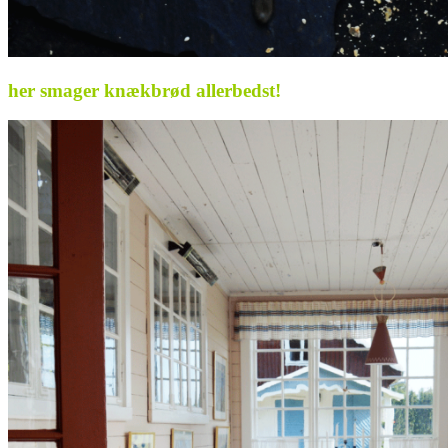
her smager knækbrød allerbedst!