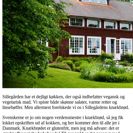
Sillegården har et dejligt køkken, der også indbefatter vegansk og
vegetarisk mad. Vi spiste både skønne salater, varme retter og
linsebøffer. Men allermest forelskede vi os i Sillegårdens knækbrød.
Svenskerne er jo om nogen verdensmestre i knækbrød, så jeg fik
lokket opskriften ud af kokken, og her kommer den til alle jer i
Danmark. Knækbrødet er glutenfrit, men jeg må advare: det er