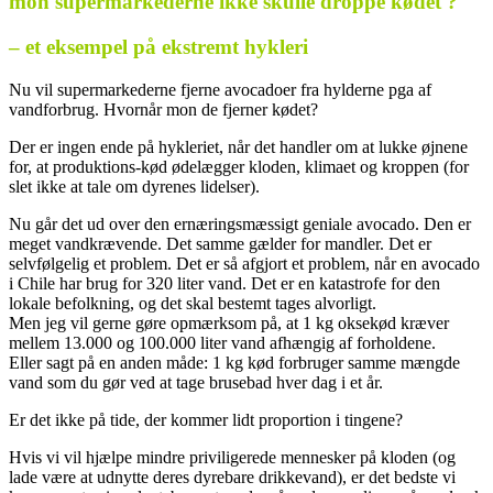
mon supermarkederne ikke skulle droppe kødet ?
– et eksempel på ekstremt hykleri
Nu vil supermarkederne fjerne avocadoer fra hylderne pga af
vandforbrug. Hvornår mon de fjerner kødet?
Der er ingen ende på hykleriet, når det handler om at lukke øjnene
for, at produktions-kød ødelægger kloden, klimaet og kroppen (for
slet ikke at tale om dyrenes lidelser).
Nu går det ud over den ernæringsmæssigt geniale avocado. Den er
meget vandkrævende. Det samme gælder for mandler. Det er
selvfølgelig et problem. Det er så afgjort et problem, når en avocado
i Chile har brug for 320 liter vand. Det er en katastrofe for den
lokale befolkning, og det skal bestemt tages alvorligt.
Men jeg vil gerne gøre opmærksom på, at 1 kg oksekød kræver
mellem 13.000 og 100.000 liter vand afhængig af forholdene.
Eller sagt på en anden måde: 1 kg kød forbruger samme mængde
vand som du gør ved at tage brusebad hver dag i et år.
Er det ikke på tide, der kommer lidt proportion i tingene?
Hvis vi vil hjælpe mindre priviligerede mennesker på kloden (og
lade være at udnytte deres dyrebare drikkevand), er det bedste vi