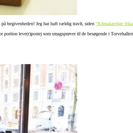
på begivenheden! Jeg har haft vældig travlt, siden
“Klimakærlige frikad
or portion leve(r)postej som smagsprøver til de besøgende i Torvehalle