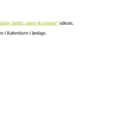
eller, bøffer, pateer & postejer”
udkom.
rne i København i lørdags.