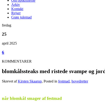
Om opskrifterne
Arkiv
Kontakt
Rejser
Grøn julemad
fredag
25
april 2025
6
KOMMENTARER
blomkålssteaks med ristede svampe og jo
Skrevet af
Kirsten Skaarup
, Posted in
festmad
,
hovedretter
.
når blomkål smager af festmad