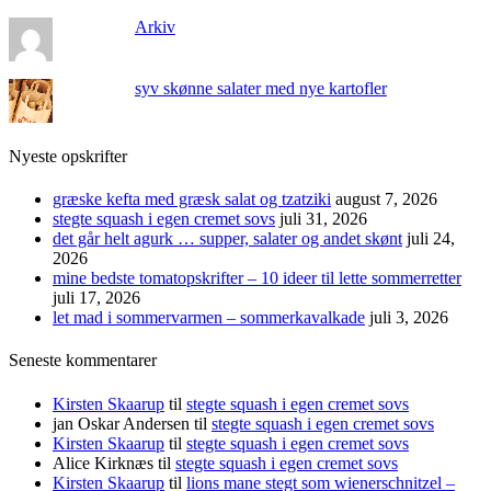
Arkiv
syv skønne salater med nye kartofler
Nyeste opskrifter
græske kefta med græsk salat og tzatziki
august 7, 2026
stegte squash i egen cremet sovs
juli 31, 2026
det går helt agurk … supper, salater og andet skønt
juli 24,
2026
mine bedste tomatopskrifter – 10 ideer til lette sommerretter
juli 17, 2026
let mad i sommervarmen – sommerkavalkade
juli 3, 2026
Seneste kommentarer
Kirsten Skaarup
til
stegte squash i egen cremet sovs
jan Oskar Andersen
til
stegte squash i egen cremet sovs
Kirsten Skaarup
til
stegte squash i egen cremet sovs
Alice Kirknæs
til
stegte squash i egen cremet sovs
Kirsten Skaarup
til
lions mane stegt som wienerschnitzel –