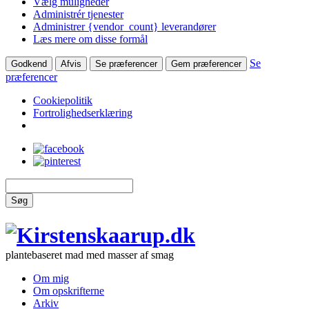
Vælg muligheder
Administrér tjenester
Administrer {vendor_count} leverandører
Læs mere om disse formål
Se
Godkend
Afvis
Se præferencer
Gem præferencer
præferencer
Cookiepolitik
Fortrolighedserklæring
Søg
plantebaseret mad med masser af smag
Om mig
Om opskrifterne
Arkiv