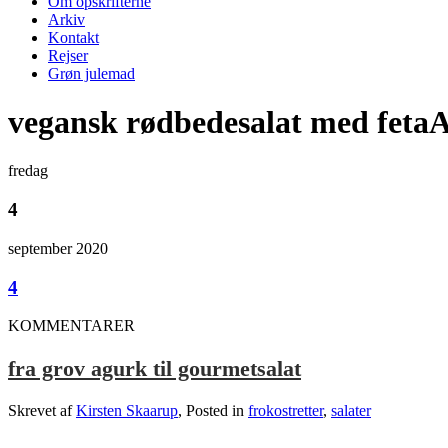
Om opskrifterne
Arkiv
Kontakt
Rejser
Grøn julemad
vegansk rødbedesalat med feta
fredag
4
september 2020
4
KOMMENTARER
fra grov agurk til gourmetsalat
Skrevet af
Kirsten Skaarup
, Posted in
frokostretter
,
salater
.