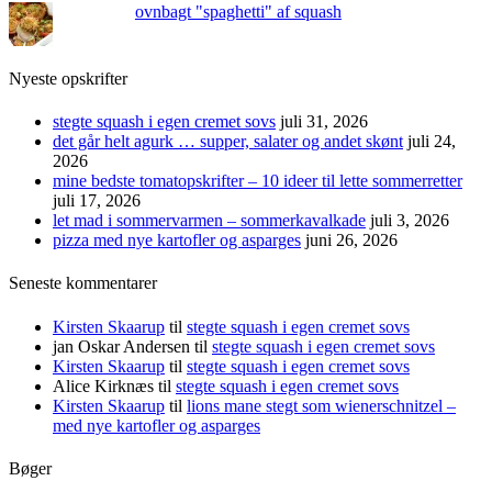
ovnbagt "spaghetti" af squash
Nyeste opskrifter
stegte squash i egen cremet sovs
juli 31, 2026
det går helt agurk … supper, salater og andet skønt
juli 24,
2026
mine bedste tomatopskrifter – 10 ideer til lette sommerretter
juli 17, 2026
let mad i sommervarmen – sommerkavalkade
juli 3, 2026
pizza med nye kartofler og asparges
juni 26, 2026
Seneste kommentarer
Kirsten Skaarup
til
stegte squash i egen cremet sovs
jan Oskar Andersen
til
stegte squash i egen cremet sovs
Kirsten Skaarup
til
stegte squash i egen cremet sovs
Alice Kirknæs
til
stegte squash i egen cremet sovs
Kirsten Skaarup
til
lions mane stegt som wienerschnitzel –
med nye kartofler og asparges
Bøger