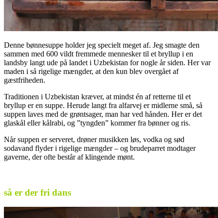
Denne bønnesuppe holder jeg specielt meget af. Jeg smagte den
sammen med 600 vildt fremmede mennesker til et bryllup i en
landsby langt ude på landet i Uzbekistan for nogle år siden. Her var
maden i så rigelige mængder, at den kun blev overgået af
gæstfriheden.
Traditionen i Uzbekistan kræver, at mindst én af retterne til et
bryllup er en suppe. Herude langt fra alfarvej er midlerne små, så
suppen laves med de grøntsager, man har ved hånden. Her er det
glaskål eller kålrabi, og ”tyngden” kommer fra bønner og ris.
Når suppen er serveret, drøner musikken løs, vodka og sød
sodavand flyder i rigelige mængder – og brudeparret modtager
gaverne, der ofte består af klingende mønt.
.
så er der fri dans