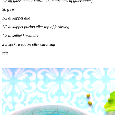
1/2 kg glaskål eller kålrabi (kan erstattes af gulerødder)
50 g ris
1/2 dl klippet dild
1/2 dl klippet purløg eller top af forårsløg
1/2 dl snittet koriander
2-3 spsk riseddike eller citronsaft
salt
.