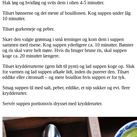
Hak løg og hvidløg og svits dem i olien 4-5 minutter.
Tilsæt bønnerne og det meste af bouillonen. Kog suppen under låg
10 minutter.
Tilsæt gurkemeje og peber.
Skær den valgte grøntsag i små terninger og kom dem i suppen
sammen med risene. Kog suppen yderligere ca. 10 minutter. Bønner
og ris skal være helt møre. Hvis du bruger brune ris, skal suppen
koge ca. 20 minutter længere.
Tilsæt krydderurterne (gem lidt til pynt) og lad suppen koge op. Sluk
for varmen og lad suppen afkøle lidt, inden du purerer den. Tilsæt
eddike eller citronsaft – og mere bouillon hvis suppen er for tyk.
Smag suppen til med salt, peber, eddike, et nip sukker og evt. flere
krydderurter.
Servér suppen portionsvis drysset med krydderurter.
..