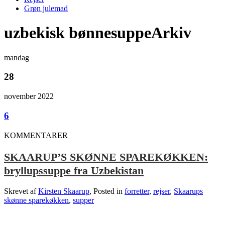
Grøn julemad
uzbekisk bønnesuppeArkiv
mandag
28
november 2022
6
KOMMENTARER
SKAARUP’S SKØNNE SPAREKØKKEN:
bryllupssuppe fra Uzbekistan
Skrevet af
Kirsten Skaarup
, Posted in
forretter
,
rejser
,
Skaarups
skønne sparekøkken
,
supper
.