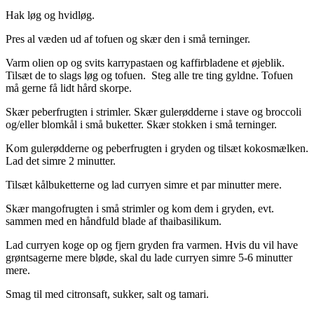
Hak løg og hvidløg.
Pres al væden ud af tofuen og skær den i små terninger.
Varm olien op og svits karrypastaen og kaffirbladene et øjeblik.
Tilsæt de to slags løg og tofuen. Steg alle tre ting gyldne. Tofuen
må gerne få lidt hård skorpe.
Skær peberfrugten i strimler. Skær gulerødderne i stave og broccoli
og/eller blomkål i små buketter. Skær stokken i små terninger.
Kom gulerødderne og peberfrugten i gryden og tilsæt kokosmælken.
Lad det simre 2 minutter.
Tilsæt kålbuketterne og lad curryen simre et par minutter mere.
Skær mangofrugten i små strimler og kom dem i gryden, evt.
sammen med en håndfuld blade af thaibasilikum.
Lad curryen koge op og fjern gryden fra varmen. Hvis du vil have
grøntsagerne mere bløde, skal du lade curryen simre 5-6 minutter
mere.
Smag til med citronsaft, sukker, salt og tamari.