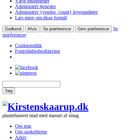
Vælg muligheder
Administrér tjenester
Administrer {vendor_count} leverandører
Læs mere om disse formål
Se
Godkend
Afvis
Se præferencer
Gem præferencer
præferencer
Cookiepolitik
Fortrolighedserklæring
Søg
plantebaseret mad med masser af smag
Om mig
Om opskrifterne
Arkiv