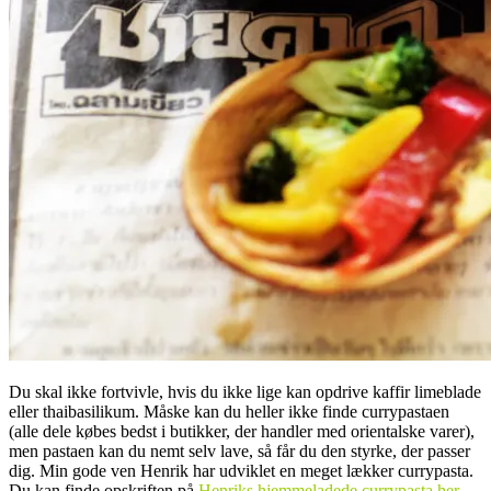
Du skal ikke fortvivle, hvis du ikke lige kan opdrive kaffir limeblade
eller thaibasilikum. Måske kan du heller ikke finde currypastaen
(alle dele købes bedst i butikker, der handler med orientalske varer),
men pastaen kan du nemt selv lave, så får du den styrke, der passer
dig. Min gode ven Henrik har udviklet en meget lækker currypasta.
Du kan finde opskriften på
Henriks hjemmeladede currypasta her
.