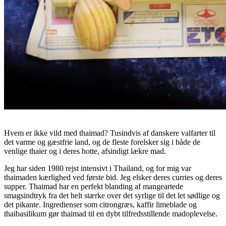
Hvem er ikke vild med thaimad? Tusindvis af danskere valfarter til
det varme og gæstfrie land, og de fleste forelsker sig i både de
venlige thaier og i deres hotte, afsindigt lækre mad.
Jeg har siden 1980 rejst intensivt i Thailand, og for mig var
thaimaden kærlighed ved første bid. Jeg elsker deres curries og deres
supper. Thaimad har en perfekt blanding af mangeartede
smagsindtryk fra det helt stærke over det syrlige til det let sødlige og
det pikante. Ingredienser som citrongræs, kaffir limeblade og
thaibasilikum gør thaimad til en dybt tilfredsstillende madoplevelse.