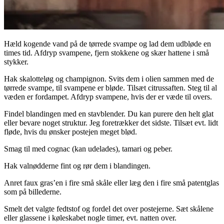
Hæld kogende vand på de tørrede svampe og lad dem udbløde en
times tid. Afdryp svampene, fjern stokkene og skær hattene i små
stykker.
Hak skalotteløg og champignon. Svits dem i olien sammen med de
tørrede svampe, til svampene er bløde. Tilsæt citrussaften. Steg til al
væden er fordampet. Afdryp svampene, hvis der er væde til overs.
Findel blandingen med en stavblender. Du kan purere den helt glat
eller bevare noget struktur. Jeg foretrækker det sidste. Tilsæt evt. lidt
fløde, hvis du ønsker postejen meget blød.
Smag til med cognac (kan udelades), tamari og peber.
Hak valnødderne fint og rør dem i blandingen.
Anret faux gras’en i fire små skåle eller læg den i fire små patentglas
som på billederne.
Smelt det valgte fedtstof og fordel det over postejerne. Sæt skålene
eller glassene i køleskabet nogle timer, evt. natten over.