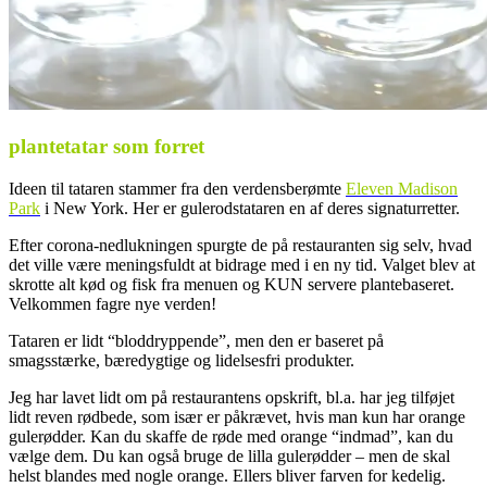
plantetatar som forret
Ideen til tataren stammer fra den verdensberømte
Eleven Madison
Park
i New York. Her er gulerodstataren en af deres signaturretter.
Efter corona-nedlukningen spurgte de på restauranten sig selv, hvad
det ville være meningsfuldt at bidrage med i en ny tid. Valget blev at
skrotte alt kød og fisk fra menuen og KUN servere plantebaseret.
Velkommen fagre nye verden!
Tataren er lidt “bloddryppende”, men den er baseret på
smagsstærke, bæredygtige og lidelsesfri produkter.
Jeg har lavet lidt om på restaurantens opskrift, bl.a. har jeg tilføjet
lidt reven rødbede, som især er påkrævet, hvis man kun har orange
gulerødder. Kan du skaffe de røde med orange “indmad”, kan du
vælge dem. Du kan også bruge de lilla gulerødder – men de skal
helst blandes med nogle orange. Ellers bliver farven for kedelig.