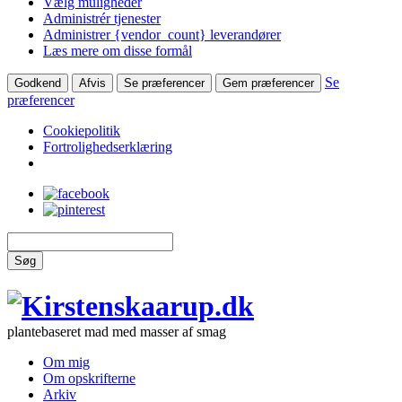
Vælg muligheder
Administrér tjenester
Administrer {vendor_count} leverandører
Læs mere om disse formål
Se
Godkend
Afvis
Se præferencer
Gem præferencer
præferencer
Cookiepolitik
Fortrolighedserklæring
Søg
plantebaseret mad med masser af smag
Om mig
Om opskrifterne
Arkiv