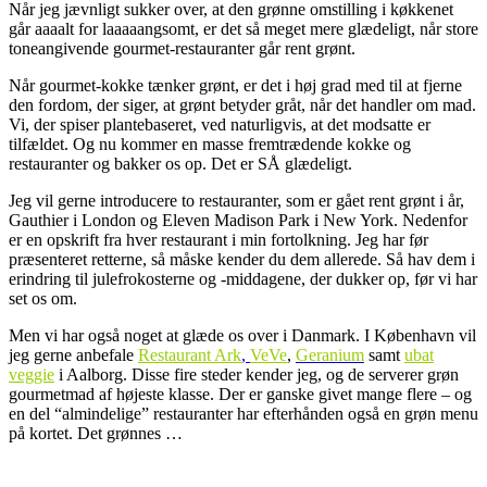
Når jeg jævnligt sukker over, at den grønne omstilling i køkkenet
går aaaalt for laaaaangsomt, er det så meget mere glædeligt, når store
toneangivende gourmet-restauranter går rent grønt.
Når gourmet-kokke tænker grønt, er det i høj grad med til at fjerne
den fordom, der siger, at grønt betyder gråt, når det handler om mad.
Vi, der spiser plantebaseret, ved naturligvis, at det modsatte er
tilfældet. Og nu kommer en masse fremtrædende kokke og
restauranter og bakker os op. Det er SÅ glædeligt.
Jeg vil gerne introducere to restauranter, som er gået rent grønt i år,
Gauthier i London og Eleven Madison Park i New York. Nedenfor
er en opskrift fra hver restaurant i min fortolkning. Jeg har før
præsenteret retterne, så måske kender du dem allerede. Så hav dem i
erindring til julefrokosterne og -middagene, der dukker op, før vi har
set os om.
Men vi har også noget at glæde os over i Danmark. I København vil
jeg gerne anbefale
Restaurant Ark
,
VeVe
,
Geranium
samt
ubat
veggie
i Aalborg. Disse fire steder kender jeg, og de serverer grøn
gourmetmad af højeste klasse. Der er ganske givet mange flere – og
en del “almindelige” restauranter har efterhånden også en grøn menu
på kortet. Det grønnes …
.