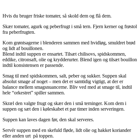
.
Hvis du bruger friske tomater, så skold dem og flå dem.
Skær tomater, agurk og peberfrugt i små tern. Fjern kerner og frøstol
fra peberfrugten.
Kom grøntsagerne i blenderen sammen med hvidløg, smuldret brød
og lidt af bouillonen.
Blend indtil suppen er ensartet. Tilsæt chilisovs, spidskommen,
eddike, citronsaft, olie og krydderurter. Blend igen og tilsæt bouillon
indtil konsistensen er passende.
Smag til med spidskommen, salt, peber og sukker. Suppen skal
absolut smage af noget – men det er samtidig vigtigt, at der er
balance mellem smagsnuancerne. Bliv ved med at smage til, indtil
hele “orkestret” spiller sammen.
Skræl den valgte frugt og skær den i små terninger. Kom dem i
suppen og sæt den i køleskabet et par timer inden serveringen.
Suppen kan laves dagen før, den skal serveres.
Servér suppen med en skefuld fløde, lidt olie og hakket koriander
eller anden urt på toppen.