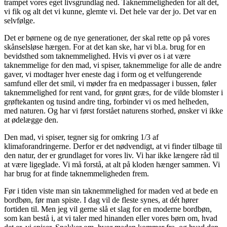
trampet vores eget livsgrundlag ned. Taknemmeligheden for alt det,
vi fik og alt det vi kunne, glemte vi. Det hele var der jo. Det var en
selvfølge.
Det er børnene og de nye generationer, der skal rette op på vores
skånselsløse hærgen. For at det kan ske, har vi bl.a. brug for en
bevidsthed som taknemmelighed. Hvis vi øver os i at være
taknemmelige for den mad, vi spiser, taknemmelige for alle de andre
gaver, vi modtager hver eneste dag i form og et velfungerende
samfund eller det smil, vi møder fra en medpassager i bussen, føler
taknemmelighed for rent vand, for grønt græs, for de vilde blomster i
grøftekanten og tusind andre ting, forbinder vi os med helheden,
med naturen. Og har vi først forstået naturens storhed, ønsker vi ikke
at ødelægge den.
Den mad, vi spiser, tegner sig for omkring 1/3 af
klimaforandringerne. Derfor er det nødvendigt, at vi finder tilbage til
den natur, der er grundlaget for vores liv. Vi har ikke længere råd til
at være ligeglade. Vi må forstå, at alt på kloden hænger sammen. Vi
har brug for at finde taknemmeligheden frem.
Før i tiden viste man sin taknemmelighed for maden ved at bede en
bordbøn, før man spiste. I dag vil de fleste synes, at dét hører
fortiden til. Men jeg vil gerne slå et slag for en moderne bordbøn,
som kan bestå i, at vi taler med hinanden eller vores børn om, hvad