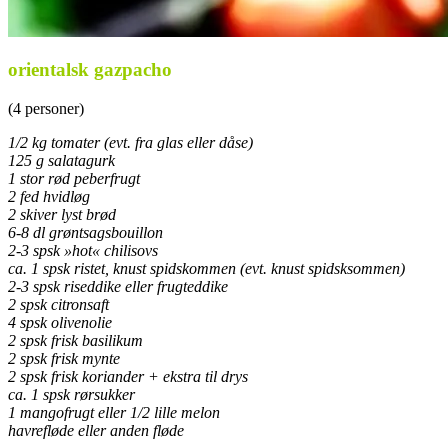
orientalsk gazpacho
(4 personer)
1/2 kg tomater (evt. fra glas eller dåse)
125 g salatagurk
1 stor rød peberfrugt
2 fed hvidløg
2 skiver lyst brød
6-8 dl grøntsagsbouillon
2-3 spsk »hot« chilisovs
ca. 1 spsk ristet, knust spidskommen (evt. knust spidsksommen)
2-3 spsk riseddike eller frugteddike
2 spsk citronsaft
4 spsk olivenolie
2 spsk frisk basilikum
2 spsk frisk mynte
2 spsk frisk koriander + ekstra til drys
ca. 1 spsk rørsukker
1 mangofrugt eller 1/2 lille melon
havrefløde eller anden fløde