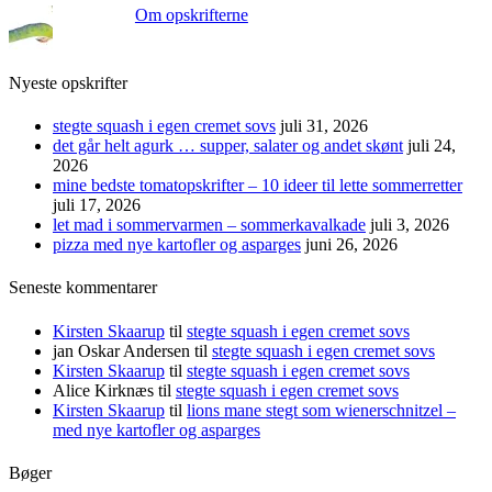
Om opskrifterne
Nyeste opskrifter
stegte squash i egen cremet sovs
juli 31, 2026
det går helt agurk … supper, salater og andet skønt
juli 24,
2026
mine bedste tomatopskrifter – 10 ideer til lette sommerretter
juli 17, 2026
let mad i sommervarmen – sommerkavalkade
juli 3, 2026
pizza med nye kartofler og asparges
juni 26, 2026
Seneste kommentarer
Kirsten Skaarup
til
stegte squash i egen cremet sovs
jan Oskar Andersen
til
stegte squash i egen cremet sovs
Kirsten Skaarup
til
stegte squash i egen cremet sovs
Alice Kirknæs
til
stegte squash i egen cremet sovs
Kirsten Skaarup
til
lions mane stegt som wienerschnitzel –
med nye kartofler og asparges
Bøger