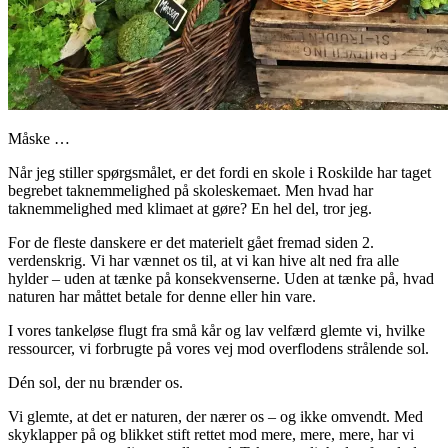
Måske …
Når jeg stiller spørgsmålet, er det fordi en skole i Roskilde har taget
begrebet taknemmelighed på skoleskemaet. Men hvad har
taknemmelighed med klimaet at gøre? En hel del, tror jeg.
For de fleste danskere er det materielt gået fremad siden 2.
verdenskrig. Vi har vænnet os til, at vi kan hive alt ned fra alle
hylder – uden at tænke på konsekvenserne. Uden at tænke på, hvad
naturen har måttet betale for denne eller hin vare.
I vores tankeløse flugt fra små kår og lav velfærd glemte vi, hvilke
ressourcer, vi forbrugte på vores vej mod overflodens strålende sol.
Dén sol, der nu brænder os.
Vi glemte, at det er naturen, der nærer os – og ikke omvendt. Med
skyklapper på og blikket stift rettet mod mere, mere, mere, har vi