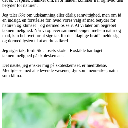
det er, vi spiser. Snakker om, hvor maden kommer fra, og hvad den
betyder for naturen.
Jeg taler
ikke
om udskamning eller dårlig samvittighed, men om få
en indsigt, en forståelse for, hvad vores valg af mad betyder for
naturen og klimaet – og dermed os selv. At vi taler om begrebet
taknemmelighed. Når vi oplever sammenhængen mellem natur og
mad, kan behovet for at sige tak for det “daglige brød” melde sig –
og dermed lysten til at ændre adfærd.
Jeg siger tak, fordi Skt. Josefs skole i Roskilde har taget
taknemmelighed på skoleskemaet.
Det næste, jeg ønsker mig på skoleskemaet, er medfølelse.
Medfølelse med alle levende væsener, dyr som mennesker, natur
som klima.
.