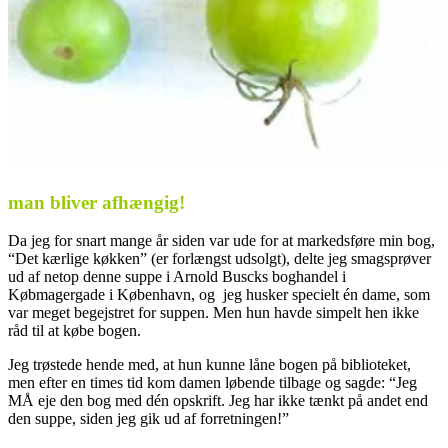
man bliver afhængig!
Da jeg for snart mange år siden var ude for at markedsføre min bog,
“Det kærlige køkken” (er forlængst udsolgt), delte jeg smagsprøver
ud af netop denne suppe i Arnold Buscks boghandel i
Købmagergade i København, og jeg husker specielt én dame, som
var meget begejstret for suppen. Men hun havde simpelt hen ikke
råd til at købe bogen.
Jeg trøstede hende med, at hun kunne låne bogen på biblioteket,
men efter en times tid kom damen løbende tilbage og sagde: “Jeg
MÅ eje den bog med dén opskrift. Jeg har ikke tænkt på andet end
den suppe, siden jeg gik ud af forretningen!”