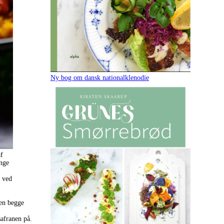
Ny bog om dansk nationalklenodie
af
ange
r ved
men begge
safranen på.