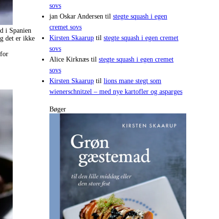
sovs
jan Oskar Andersen
til
stegte squash i egen
cremet sovs
nd i Spanien
Kirsten Skaarup
til
stegte squash i egen cremet
g det er ikke
sovs
 for
Alice Kirknæs
til
stegte squash i egen cremet
sovs
Kirsten Skaarup
til
lions mane stegt som
wienerschnitzel – med nye kartofler og asparges
Bøger