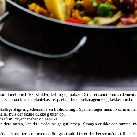
traditionelt med fisk, skaldyr, kylling og pølser. Det er et sandt bombardement 
is kan man lave en plantebaseret paella, der er velsmagende og lækker med m
kellige slags ingredienser. I en husholdning i Spanien tager man, hvad man ha
ella, hvis der skulle dukke gæster op.
er safran, cayennepeber og paprika.
i den dyre safran, kan du i stedet bruge gurkemeje. Smagen er ikke den samme, 
råde i en morter sammen med lidt groft salt. Det er den bedste måde at findele 