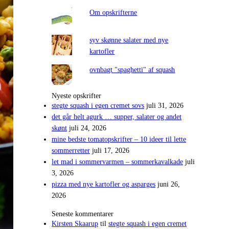
Om opskrifterne
syv skønne salater med nye
kartofler
ovnbagt "spaghetti" af squash
Nyeste opskrifter
stegte squash i egen cremet sovs
juli 31, 2026
det går helt agurk … supper, salater og andet
skønt
juli 24, 2026
mine bedste tomatopskrifter – 10 ideer til lette
sommerretter
juli 17, 2026
let mad i sommervarmen – sommerkavalkade
juli
3, 2026
pizza med nye kartofler og asparges
juni 26,
2026
Seneste kommentarer
Kirsten Skaarup
til
stegte squash i egen cremet