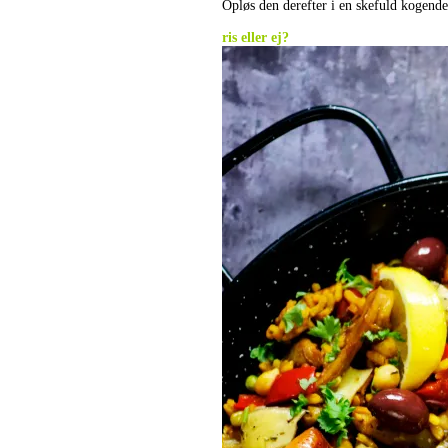
Opløs den derefter i en skefuld kogend
.
ris eller ej?