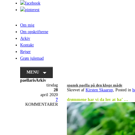
Om mig
Om opskrifterne
Arkiv
Kontakt
Rejser
Grøn julemad
MENU
paellarisArkiv
tirsdag
spansk paella på den kloge måde
28
Skrevet af
Kirsten Skaarup
, Posted in
h
april 2020
.
7
drømmene har vi da lov at ha’ …
KOMMENTARER