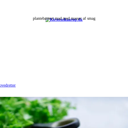
plantebaseret mad med masser af smag
ovedretter