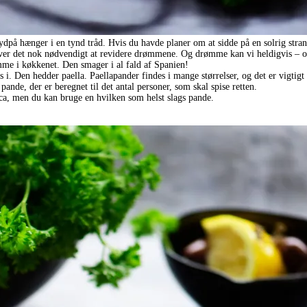
ydpå hænger i en tynd tråd. Hvis du havde planer om at sidde på en solrig stra
ver det nok nødvendigt at revidere drømmene. Og drømme kan vi heldigvis – o
mme i køkkenet. Den smager i al fald af Spanien!
s i. Den hedder paella. Paellapander findes i mange størrelser, og det er vigtigt
pande, der er beregnet til det antal personer, som skal spise retten.
ca, men du kan bruge en hvilken som helst slags pande.