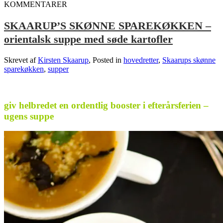
KOMMENTARER
SKAARUP’S SKØNNE SPAREKØKKEN –
orientalsk suppe med søde kartofler
Skrevet af
Kirsten Skaarup
, Posted in
hovedretter
,
Skaarups skønne
sparekøkken
,
supper
.
giv helbredet en ordentlig booster i efterårsferien –
ugens suppe