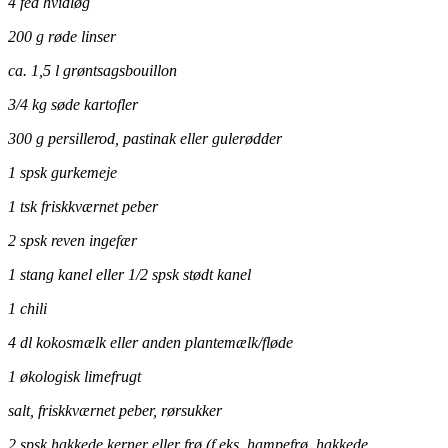
4 fed hvidløg
200 g røde linser
ca. 1,5 l grøntsagsbouillon
3/4 kg søde kartofler
300 g persillerod, pastinak eller gulerødder
1 spsk gurkemeje
1 tsk friskkværnet peber
2 spsk reven ingefær
1 stang kanel eller 1/2 spsk stødt kanel
1 chili
4 dl kokosmælk eller anden plantemælk/fløde
1 økologisk limefrugt
salt, friskkværnet peber, rørsukker
2 spsk hakkede kerner eller frø (f.eks. hampefrø, hakkede