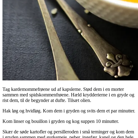
Tag kardemommefrøene ud af kapslerne. Stød dem i en morter
sammen med spidskommenfrøene. Hæld krydderierne i en gryde og
rist dem, til de begynder at dufte. Tilsæt olien.
Hak løg og hvidløg. Kom dem i gryden og svits dem et par minutter.
Kom linser og bouillon i gryden og kog suppen 10 minutter.
Skær de søde kartofler og persilleroden i små terninger og kom dem
i gryden sammen med gurkemeje, peber, ingefær, kanel og den hele