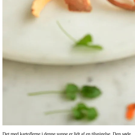
Det med kartoflerne i denne suppe er lidt af en tilsnigelse. Den søde