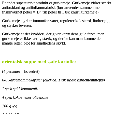
Et andet superstærkt produkt er gurkemeje. Gurkemeje virker stærkt
antioxidant og antiinflammatorisk (bør anvendes sammen med
friskkværnet peber = 1/4 tsk peber til 1 tsk knust gurkemeje).
Gurkemeje styrker immunforsvaret, regulerer kolesterol, lindrer gigt
og styrker leveren.
Gurkemeje er det krydderi, der giver karry dens gule farve, men
gurkemeje er ikke særlig stærk, og derfor kan man komme den i
mange retter, blot for sundhedens skyld.
.
orientalsk suppe med søde kartofler
(4 personer – hovedret)
6-8 kardemommekapsler (eller ca. 1 tsk stødte kardemommefrø)
1 spsk spidskommenfrø
4 spsk kokos- eller olivenolie
200 g løg