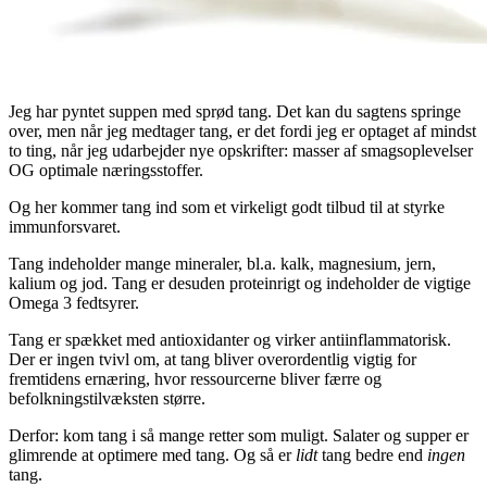
Jeg har py
ntet
suppen med sprød tang. Det kan du sagtens springe
over, men når jeg medtager tang, er det fordi jeg er optaget af mindst
to ting, når jeg udarbejder nye opskrifter: masser af smagsoplevelser
OG optimale næringsstoffer.
Og her kommer tang ind som et virkeligt godt tilbud til at styrke
immunforsvaret.
Tang indeholder mange mineraler, bl.a. kalk, magnesium, jern,
kalium og jod. Tang er desuden proteinrigt og indeholder de vigtige
Omega 3 fedtsyrer.
Tang er spækket med antioxidanter og virker antiinflammatorisk.
Der er ingen tvivl om, at tang bliver overordentlig vigtig for
fremtidens ernæring, hvor ressourcerne bliver færre og
befolkningstilvæksten større.
Derfor: kom tang i så mange retter som muligt. Salater og supper er
glimrende at optimere med tang. Og så er
lidt
tang bedre end
ingen
tang.