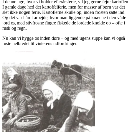
I denne uge, hvor vi holder efterårsferie, vil jeg gerne fejre kartoflen.
I gamle dage hed det kartoffelferie, men for masser af børn var det
slet ikke nogen ferie. Kartoflerne skulle op, inden frosten satte ind.
Og det var hårdt arbejde, hvor man liggende på knæene i den våde
jord og med stivfrosne fingre fiskede de jordede knolde op – ofte i
rusk og regn.
Nu kan vi hygge os inden døre – og med ugens suppe kan vi også
ruste helbredet til vinterens udfordringer.