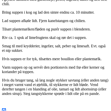
chili.
Bring suppen i kog og lad den simre endnu ca. 10 minutter.
Lad suppen afkøle lidt. Fjern kanelstangen og chilien.
Tilsæt plantemælken/fløden og purér suppen i blenderen.
Riv ca. 1 spsk af limefrugtens skal og rør det i suppen.
Smag til med krydderier, ingefær, salt, peber og limesaft. Evt. også
et nip sukker.
Hvis suppen er for tyk, tilsættes mere bouillon eller plantemælk.
Varm suppen op og servér den portionsvis med frø eller kerner og
koriander på toppen.
Hvis du bruger tang, så læg nogle stykker savtang (eller anden tang)
i meget varmt vand et øjeblik, til stykkerne er lidt bløde. Vend
derefter tangen i en blanding af olie, tamari og lidt ahornsirup (eller
anden sirup). Steg tangstykkerne sprøde i lidt olie på en pande.
.