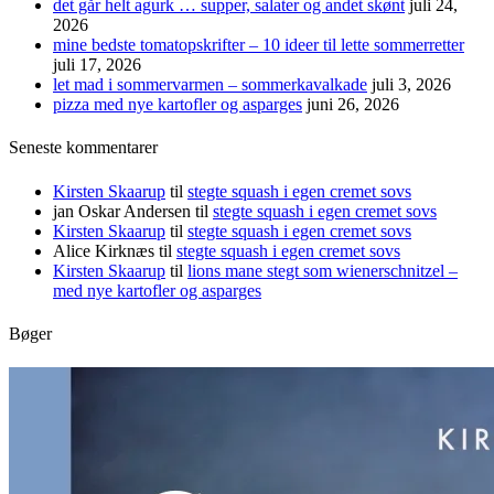
det går helt agurk … supper, salater og andet skønt
juli 24,
2026
mine bedste tomatopskrifter – 10 ideer til lette sommerretter
juli 17, 2026
let mad i sommervarmen – sommerkavalkade
juli 3, 2026
pizza med nye kartofler og asparges
juni 26, 2026
Seneste kommentarer
Kirsten Skaarup
til
stegte squash i egen cremet sovs
jan Oskar Andersen
til
stegte squash i egen cremet sovs
Kirsten Skaarup
til
stegte squash i egen cremet sovs
Alice Kirknæs
til
stegte squash i egen cremet sovs
Kirsten Skaarup
til
lions mane stegt som wienerschnitzel –
med nye kartofler og asparges
Bøger