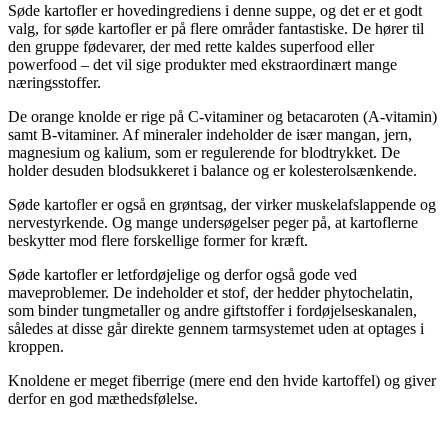
Søde kartofler er hovedingrediens i denne suppe, og det er et godt
valg, for søde kartofler er på flere områder fantastiske. De hører til
den gruppe fødevarer, der med rette kaldes superfood eller
powerfood – det vil sige produkter med ekstraordinært mange
næringsstoffer.
De orange knolde er rige på C-vitaminer og betacaroten (A-vitamin)
samt B-vitaminer. Af mineraler indeholder de især mangan, jern,
magnesium og kalium, som er regulerende for blodtrykket. De
holder desuden blodsukkeret i balance og er kolesterolsænkende.
Søde kartofler er også en grøntsag, der virker muskelafslappende og
nervestyrkende. Og mange undersøgelser peger på, at kartoflerne
beskytter mod flere forskellige former for kræft.
Søde kartofler er letfordøjelige og derfor også gode ved
maveproblemer. De indeholder et stof, der hedder phytochelatin,
som binder tungmetaller og andre giftstoffer i fordøjelseskanalen,
således at disse går direkte gennem tarmsystemet uden at optages i
kroppen.
Knoldene er meget fiberrige (mere end den hvide kartoffel) og giver
derfor en god mæthedsfølelse.
.