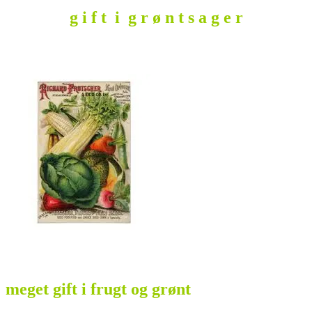
g i f t i g r ø n t s a g e r
meget gift i frugt og grønt