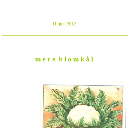
_______________________________________________________
11. juni 2012
_______________________________________________________
m e r e b l o m k å l