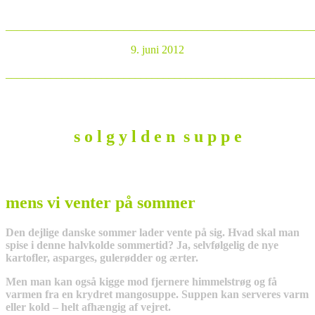
_______________________________________________________
9. juni 2012
_______________________________________________________
s o l g y l d e n s u p p e
mens vi venter på sommer
Den dejlige danske sommer lader vente på sig. Hvad skal man
spise i denne halvkolde sommertid? Ja, selvfølgelig de nye
kartofler, asparges, gulerødder og ærter.
Men man kan også kigge mod fjernere himmelstrøg og få
varmen fra en krydret mangosuppe. Suppen kan serveres varm
eller kold – helt afhængig af vejret.