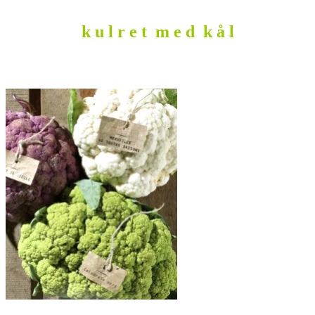
k u l r e t m e d k å l