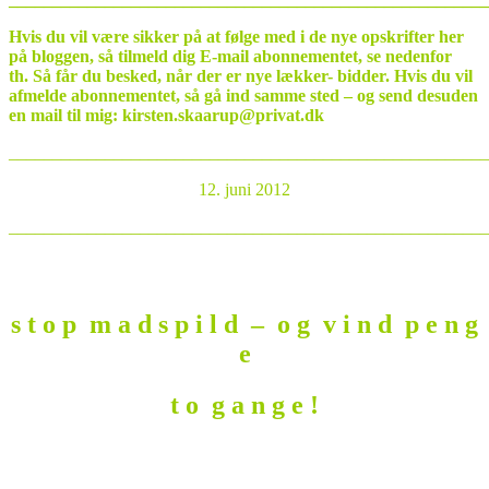
Hvis du vil være sikker på at følge med i de nye opskrifter her
på bloggen, så tilmeld dig E-mail abonnementet, se nedenfor
th. Så får du besked, når der er nye lækker- bidder.
Hvis du vil
afmelde abonnementet, så gå ind samme sted – og send desuden
en mail til mig: kirsten.skaarup@privat.dk
_______________________________________________________
12. juni 2012
_______________________________________________________
s
t o p m a d s p i l d – o g v i n d p e n g
e
t o g a n g e !