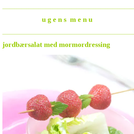
_______________________________________________________
u g e n s m e n u
_______________________________________________________
jordbærsalat med mormordressing