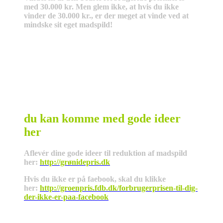
med 30.000 kr. Men glem ikke, at hvis du ikke
vinder de 30.000 kr., er der meget at vinde ved at
mindske sit eget madspild!
du kan komme med gode ideer
her
Aflevér dine gode ideer til reduktion af madspild
her:
http://grønidepris.dk
Hvis du ikke er på faebook, skal du klikke
her:
http://groenpris.fdb.dk/forbrugerprisen-til-dig-
der-ikke-er-paa-facebook