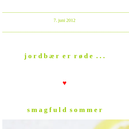
_______________________________________________________
7. juni 2012
_______________________________________________________
j o r d b æ r e r r ø d e . . .
♥
s m a g f u l d s o m m e r