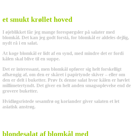
et smukt krøllet hoved
I øjeblikket får jeg mange forespørgsler på salater med
blomkål. Det kan jeg godt forstå, for blomkål er aldeles dejlig,
nydt rå i en salat.
At koge blomkål er lidt af en synd, med mindre det er fordi
kålen skal blive til en suppe.
Det er interessant, men blomkål opfører sig helt forskelligt
afhængig af, om den er skåret i papirtynde skiver – eller om
den er delt i buketter. Prøv fx denne salat hvor kålen er høvlet
millimetertyndt. Det giver en helt anden smagsoplevelse end de
grovere buketter.
Hvidløgsristede sesamfrø og koriander giver salaten et let
asiatisk anstrøg.
blondesalat af blomkål med