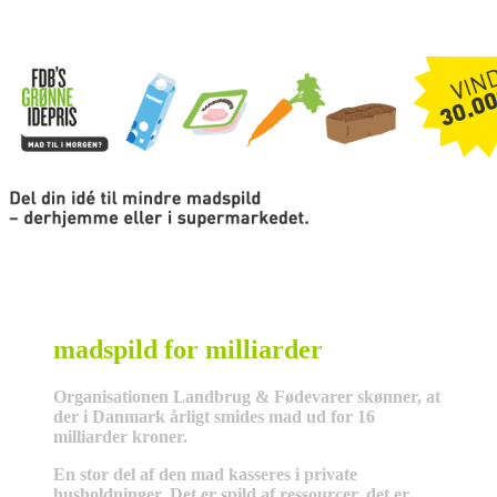
madspild for milliarder
Organisationen Landbrug & Fødevarer skønner, at
der i Danmark årligt smides mad ud for 16
milliarder kroner.
En stor del af den mad kasseres i private
husholdninger. Det er spild af ressourcer, det er