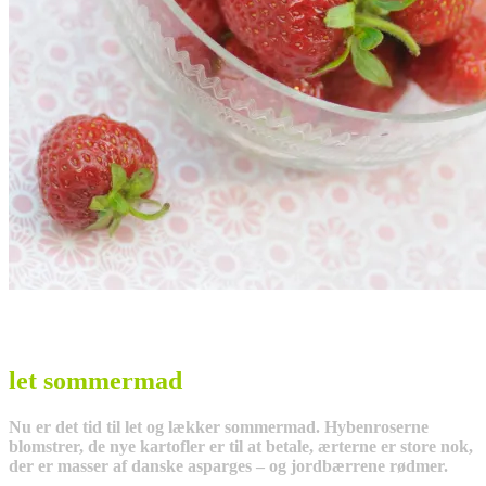
let sommermad
Nu er det tid til let og lækker sommermad. Hybenroserne
blomstrer, de nye kartofler er til at betale, ærterne er store nok,
der er masser af danske asparges – og jordbærrene rødmer.