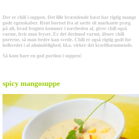
Der er chili i suppen. Det lille brændende bæst har rigtig mange
gode egenskaber. Rent bortset fra at sætte sit markante præg
på alt, hvad frugten kommer i nærheden af, giver chili også
varme, hvis man fryser. Er det derimod varmt, åbner chili
porerne, så man bedre kan svede. Chili er også rigtig godt for
helbredet i al almindelighed, bl.a. virker det kræfthæmmende.
Så kom bare en god portion i suppen!
spicy mangosuppe