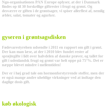
Ngo-organisationen PAN Europe oplyser, at der i Danmark
findes op til 30 forskellige giftrester i frugt og grønt. Og
desværre er giften i de grøntsager, vi spiser allerflest af, nemlig
æbler, salat, tomater og agurker.
gyseren i grøntsagsdisken
Fødevarestyrelsen udsendte i 2011 en rapport om gift i grønt.
Der kan man læse, at der i 2010 blev fundet rester af
sprøjtegifte i lidt over halvdelen af danske prøver, og tallet for
gift i udenlandsk frugt og grønt var helt oppe på 75’%. Det er
næppe blevet mindre i mellemtiden!
Der er i høj grad tale om hormonforstyrrende stoffer, men der
er også mange andre uheldige virkninger ved at indtage den
daglige dosis gift.
køb økologisk