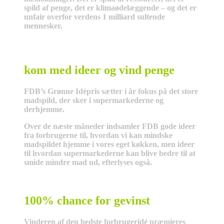
spild af penge, det er klimaødelæggende – og det er
unfair overfor verdens 1 milliard sultende
mennesker.
kom med ideer og vind penge
FDB’s Grønne Idépris sætter i år fokus på det store
madspild, der sker i supermarkederne og
derhjemme.
Over de næste måneder indsamler FDB gode ideer
fra forbrugerne til, hvordan vi kan mindske
madspildet hjemme i vores eget køkken, men ideer
til hvordan supermarkederne kan blive bedre til at
smide mindre mad ud, efterlyses også.
100% chance for gevinst
Vinderen af den bedste forbrugeridé præmieres