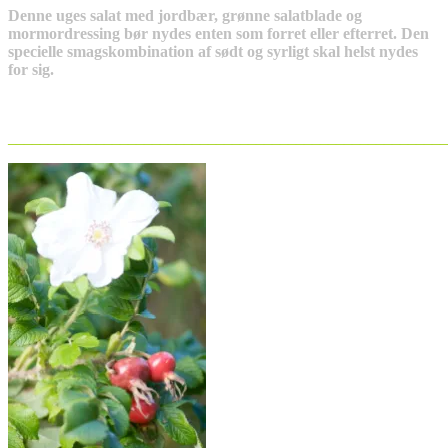
Denne uges salat med jordbær, grønne salatblade og
mormordressing bør nydes enten som forret eller efterret. Den
specielle smagskombination af sødt og syrligt skal helst nydes
for sig.
_______________________________________________________