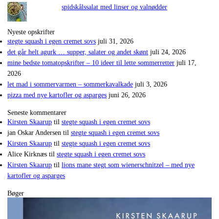
spidskålssalat med linser og valnødder
Nyeste opskrifter
stegte squash i egen cremet sovs
juli 31, 2026
det går helt agurk … supper, salater og andet skønt
juli 24, 2026
mine bedste tomatopskrifter – 10 ideer til lette sommerretter
juli 17,
2026
let mad i sommervarmen – sommerkavalkade
juli 3, 2026
pizza med nye kartofler og asparges
juni 26, 2026
Seneste kommentarer
Kirsten Skaarup
til
stegte squash i egen cremet sovs
jan Oskar Andersen
til
stegte squash i egen cremet sovs
Kirsten Skaarup
til
stegte squash i egen cremet sovs
Alice Kirknæs
til
stegte squash i egen cremet sovs
Kirsten Skaarup
til
lions mane stegt som wienerschnitzel – med nye
kartofler og asparges
Bøger