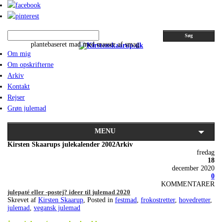
Søg
plantebaseret mad med masser af smag
Om mig
Om opskrifterne
Arkiv
Kontakt
Rejser
Grøn julemad
MENU
Kirsten Skaarups julekalender 2002Arkiv
fredag
18
december 2020
0
KOMMENTARER
julepaté eller -postej? ideer til julemad 2020
Skrevet af
Kirsten Skaarup
, Posted in
festmad
,
frokostretter
,
hovedretter
,
julemad
,
vegansk julemad
.