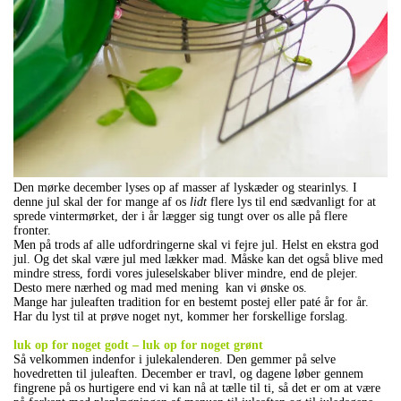
Den mørke december lyses op af masser af lyskæder og stearinlys. I
denne jul skal der for mange af os
lidt
flere lys til end sædvanligt for at
sprede vintermørket, der i år lægger sig tungt over os alle på flere
fronter.
Men på trods af alle udfordringerne skal vi fejre jul. Helst en ekstra god
jul. Og det skal være jul med lækker mad. Måske kan det også blive med
mindre stress, fordi vores juleselskaber bliver mindre, end de plejer.
Desto mere nærhed og mad med mening kan vi ønske os.
Mange har juleaften tradition for en bestemt postej eller paté år for år.
Har du lyst til at prøve noget nyt, kommer her forskellige forslag.
..
luk op for noget godt – luk op for noget grønt
Så velkommen indenfor i julekalenderen. Den gemmer på selve
hovedretten til juleaften. December er travl, og dagene løber gennem
fingrene på os hurtigere end vi kan nå at tælle til ti, så det er om at være