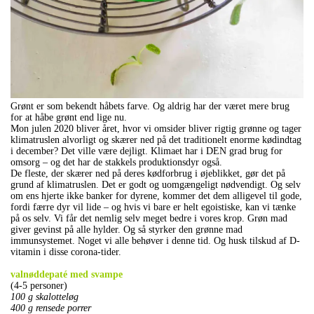
Grønt er som bekendt håbets farve. Og aldrig har der været mere brug
for at håbe grønt end lige nu.
Mon julen 2020 bliver året, hvor vi omsider bliver rigtig grønne og tager
klimatruslen alvorligt og skærer ned på det traditionelt enorme kødindtag
i december? Det ville være dejligt. Klimaet har i DEN grad brug for
omsorg – og det har de stakkels produktionsdyr også.
De fleste, der skærer ned på deres kødforbrug i øjeblikket, gør det på
grund af klimatruslen. Det er godt og uomgængeligt nødvendigt. Og selv
om ens hjerte ikke banker for dyrene, kommer det dem alligevel til gode,
fordi færre dyr vil lide – og hvis vi bare er helt egoistiske, kan vi tænke
på os selv. Vi får det nemlig selv meget bedre i vores krop. Grøn mad
giver gevinst på alle hylder. Og så styrker den grønne mad
immunsystemet. Noget vi alle behøver i denne tid. Og husk tilskud af D-
vitamin i disse corona-tider.
.
valnøddepaté med svampe
(4-5 personer)
100 g skalotteløg
400 g rensede porrer