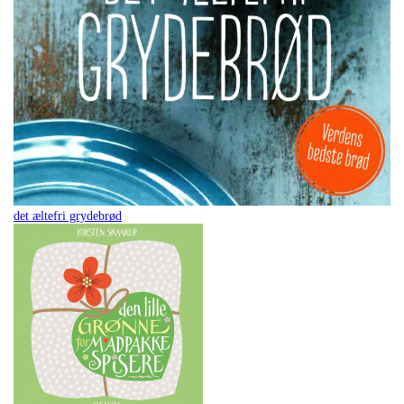
det æltefri grydebrød