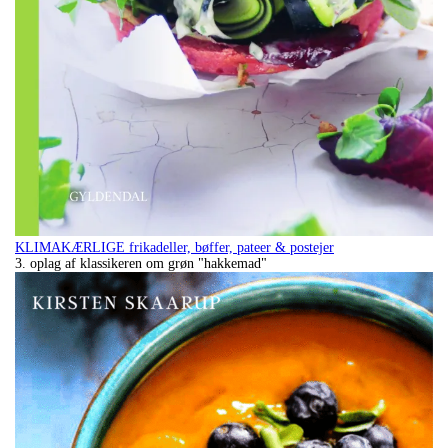
KLIMAKÆRLIGE frikadeller, bøffer, pateer & postejer
3. oplag af klassikeren om grøn "hakkemad"