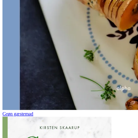
Grøn gæstemad