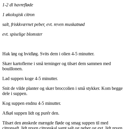
1-2 dl havrefløde
1 økologisk citron
salt, friskkværnet peber, evt. reven muskatnød
evt. spiselige blomster
Hak løg og hvidløg. Svits dem i olien 4-5 minutter.
Skær kartoflerne i små terninger og tilsæt dem sammen med
bouillonen.
Lad suppen koge 4-5 minutter.
Snit de vilde planter og skær broccolien i små stykker. Kom begge
dele i suppen.
Kog suppen endnu 4-5 minutter.
Afkøl suppen lidt og purér den.
Tilsæt den ønskede mængde fløde og smag suppen til med
citronsaft, lidt reven citronskal samt salt og peber og evt. lidt reven