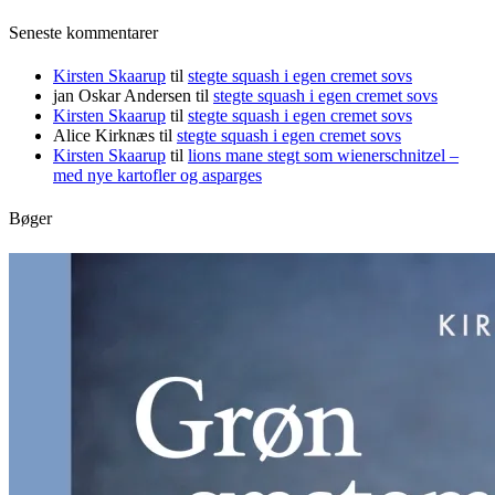
Seneste kommentarer
Kirsten Skaarup
til
stegte squash i egen cremet sovs
jan Oskar Andersen
til
stegte squash i egen cremet sovs
Kirsten Skaarup
til
stegte squash i egen cremet sovs
Alice Kirknæs
til
stegte squash i egen cremet sovs
Kirsten Skaarup
til
lions mane stegt som wienerschnitzel –
med nye kartofler og asparges
Bøger