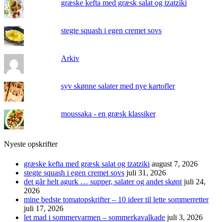
græske kefta med græsk salat og tzatziki
stegte squash i egen cremet sovs
Arkiv
syv skønne salater med nye kartofler
moussaka - en græsk klassiker
Nyeste opskrifter
græske kefta med græsk salat og tzatziki
august 7, 2026
stegte squash i egen cremet sovs
juli 31, 2026
det går helt agurk … supper, salater og andet skønt
juli 24,
2026
mine bedste tomatopskrifter – 10 ideer til lette sommerretter
juli 17, 2026
let mad i sommervarmen – sommerkavalkade
juli 3, 2026