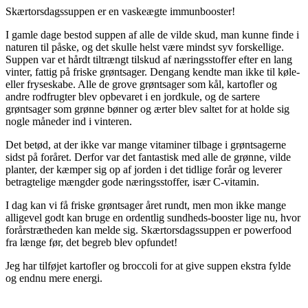
Skærtorsdagssuppen er en vaskeægte immunbooster!
I gamle dage bestod suppen af alle de vilde skud, man kunne finde i
naturen til påske, og det skulle helst være mindst syv forskellige.
Suppen var et hårdt tiltrængt tilskud af næringsstoffer efter en lang
vinter, fattig på friske grøntsager. Dengang kendte man ikke til køle-
eller fryseskabe. Alle de grove grøntsager som kål, kartofler og
andre rodfrugter blev opbevaret i en jordkule, og de sartere
grøntsager som grønne bønner og ærter blev saltet for at holde sig
nogle måneder ind i vinteren.
Det betød, at der ikke var mange vitaminer tilbage i grøntsagerne
sidst på foråret. Derfor var det fantastisk med alle de grønne, vilde
planter, der kæmper sig op af jorden i det tidlige forår og leverer
betragtelige mængder gode næringsstoffer, især C-vitamin.
I dag kan vi få friske grøntsager året rundt, men mon ikke mange
alligevel godt kan bruge en ordentlig sundheds-booster lige nu, hvor
forårstrætheden kan melde sig. Skærtorsdagssuppen er powerfood
fra længe før, det begreb blev opfundet!
Jeg har tilføjet kartofler og broccoli for at give suppen ekstra fylde
og endnu mere energi.
.