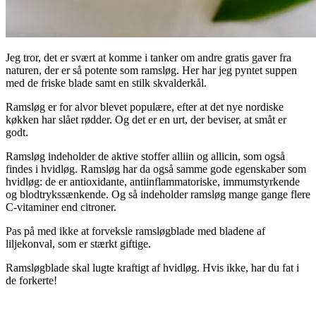
Jeg tror, det er svært at komme i tanker om andre gratis gaver fra
naturen, der er så potente som ramsløg. Her har jeg pyntet suppen
med de friske blade samt en stilk skvalderkål.
Ramsløg er for alvor blevet populære, efter at det nye nordiske
køkken har slået rødder. Og det er en urt, der beviser, at småt er
godt.
Ramsløg indeholder de aktive stoffer alliin og allicin, som også
findes i hvidløg. Ramsløg har da også samme gode egenskaber som
hvidløg: de er antioxidante, antiinflammatoriske, immumstyrkende
og blodtrykssænkende. Og så indeholder ramsløg mange gange flere
C-vitaminer end citroner.
Pas på med ikke at forveksle ramsløgblade med bladene af
liljekonval, som er stærkt giftige.
Ramsløgblade skal lugte kraftigt af hvidløg. Hvis ikke, har du fat i
de forkerte!
.