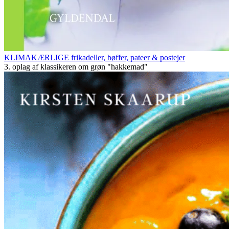
KLIMAKÆRLIGE frikadeller, bøffer, pateer & postejer
3. oplag af klassikeren om grøn "hakkemad"