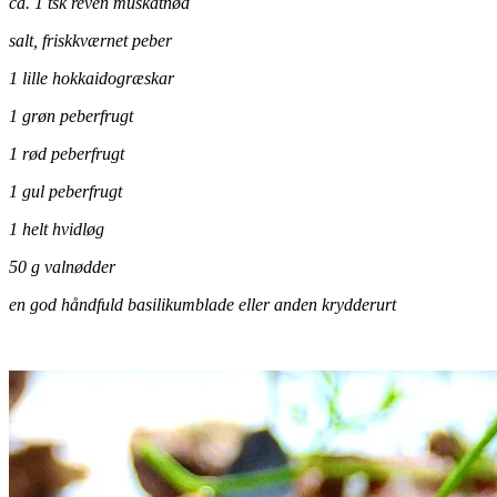
ca. 1 tsk reven muskatnød
salt, friskkværnet peber
1 lille hokkaidogræskar
1 grøn peberfrugt
1 rød peberfrugt
1 gul peberfrugt
1 helt hvidløg
50 g valnødder
en god håndfuld basilikumblade eller anden krydderurt
.