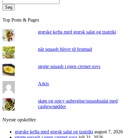
Søg
Top Posts & Pages
græske kefta med græsk salat og tzatziki
når squash bliver til festmad
stegte squash i egen cremet sovs
Arkiv
skøn og spicy aubergine/squashsalat med
cashewnødder
Nyeste opskrifter
græske kefta med græsk salat og tzatziki
august 7, 2026
stegte squash i egen cremet sovs
juli 31, 2026