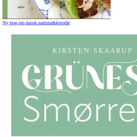
Ny bog om dansk nationalklenodie