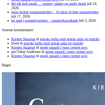
det går helt agurk … supper, salater og andet skønt
juli 24,
2026
mine bedste tomatopskrifter – 10 ideer til lette sommerretter
juli 17, 2026
let mad i sommervarmen – sommerkavalkade
juli 3, 2026
Seneste kommentarer
Kirsten Skaarup
til
græske kefta med græsk salat og tzatziki
Dorit
til
græske kefta med græsk salat og tzatziki
Kirsten Skaarup
til
stegte squash i egen cremet sovs
jan Oskar Andersen
til
stegte squash i egen cremet sovs
Kirsten Skaarup
til
stegte squash i egen cremet sovs
Bøger