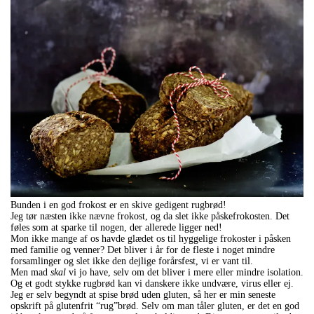
Bunden i en god frokost er en skive gedigent rugbrød!
Jeg tør næsten ikke nævne frokost, og da slet ikke påskefrokosten. Det
føles som at sparke til nogen, der allerede ligger ned!
Mon ikke mange af os havde glædet os til hyggelige frokoster i påsken
med familie og venner? Det bliver i år for de fleste i noget mindre
forsamlinger og slet ikke den dejlige forårsfest, vi er vant til.
Men mad
skal
vi jo have, selv om det bliver i mere eller mindre isolation.
Og et godt stykke rugbrød kan vi danskere ikke undvære, virus eller ej.
Jeg er selv begyndt at spise brød uden gluten, så her er min seneste
opskrift på glutenfrit “rug”brød. Selv om man tåler gluten, er det en god