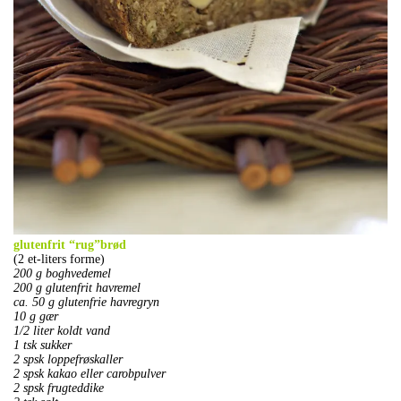
glutenfrit “rug”brød
(2 et-liters forme)
200 g boghvedemel
200 g glutenfrit havremel
ca. 50 g glutenfrie havregryn
10 g gær
1/2 liter koldt vand
1 tsk sukker
2 spsk loppefrøskaller
2 spsk kakao eller carobpulver
2 spsk frugteddike