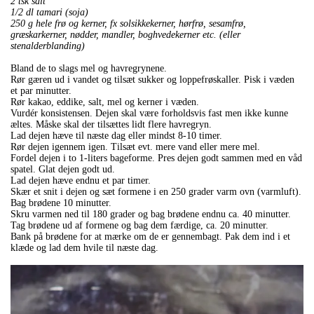
2 tsk salt
1/2 dl tamari (soja)
250 g hele frø og kerner, fx solsikkekerner, hørfrø, sesamfrø,
græskarkerner, nødder, mandler, boghvedekerner etc. (eller
stenalderblanding)
Bland de to slags mel og havregrynene.
Rør gæren ud i vandet og tilsæt sukker og loppefrøskaller. Pisk i væden
et par minutter.
Rør kakao, eddike, salt, mel og kerner i væden.
Vurdér konsistensen. Dejen skal være forholdsvis fast men ikke kunne
æltes. Måske skal der tilsættes lidt flere havregryn.
Lad dejen hæve til næste dag eller mindst 8-10 timer.
Rør dejen igennem igen. Tilsæt evt. mere vand eller mere mel.
Fordel dejen i to 1-liters bageforme. Pres dejen godt sammen med en våd
spatel. Glat dejen godt ud.
Lad dejen hæve endnu et par timer.
Skær et snit i dejen og sæt formene i en 250 grader varm ovn (varmluft).
Bag brødene 10 minutter.
Skru varmen ned til 180 grader og bag brødene endnu ca. 40 minutter.
Tag brødene ud af formene og bag dem færdige, ca. 20 minutter.
Bank på brødene for at mærke om de er gennembagt. Pak dem ind i et
klæde og lad dem hvile til næste dag.
.