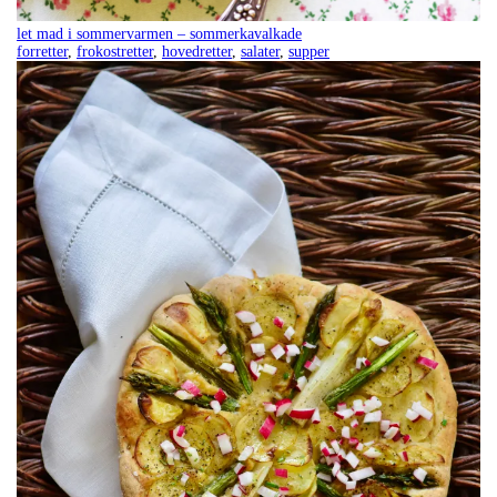
let mad i sommervarmen – sommerkavalkade
forretter
,
frokostretter
,
hovedretter
,
salater
,
supper