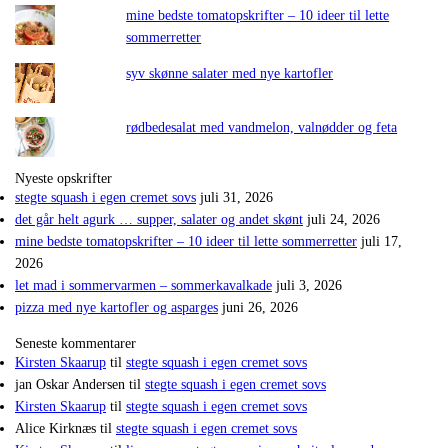
mine bedste tomatopskrifter – 10 ideer til lette
sommerretter
syv skønne salater med nye kartofler
rødbedesalat med vandmelon, valnødder og feta
Nyeste opskrifter
stegte squash i egen cremet sovs
juli 31, 2026
det går helt agurk … supper, salater og andet skønt
juli 24, 2026
mine bedste tomatopskrifter – 10 ideer til lette sommerretter
juli 17,
2026
let mad i sommervarmen – sommerkavalkade
juli 3, 2026
pizza med nye kartofler og asparges
juni 26, 2026
Seneste kommentarer
Kirsten Skaarup
til
stegte squash i egen cremet sovs
jan Oskar Andersen
til
stegte squash i egen cremet sovs
Kirsten Skaarup
til
stegte squash i egen cremet sovs
Alice Kirknæs
til
stegte squash i egen cremet sovs