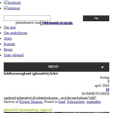
Søg
plantebaseret mad med masser af smag
Om mig
Om opskrifterne
Arkiv
Kontakt
Rejser
Grøn julemad
MENU
fuldkornsrugbrød (glutenfrit)Arkiv
fredag
3
april 2020
10
KOMMENTARER
rugbrød (glutenfrit) til påskefrokosten – nyd det med plante”sild”
Skrevet af
Kirsten Skaarup
, Posted in
brød
,
frokostretter
,
madpakke
.
glutenfrit hjemmebagt rugbrød