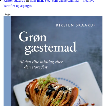
Kirsten Skaarup
til
lions mane stegt som wienerschnitzel – med nye
kartofler og asparges
Bøger