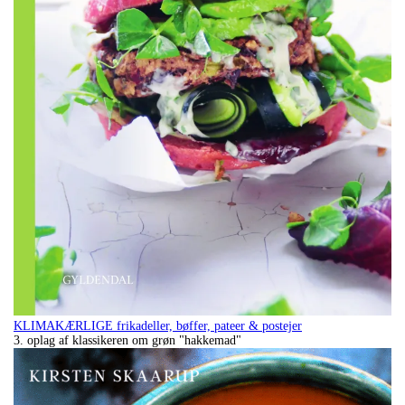
KLIMAKÆRLIGE frikadeller, bøffer, pateer & postejer
3. oplag af klassikeren om grøn "hakkemad"