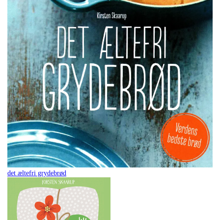
det æltefri grydebrød