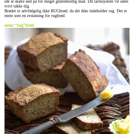
idé at skære ned på for meget glutenholdig mad. Dit tarmsystem vil uden
tvivl takke dig.
Brødet er selvfølgelig ikke RUGbrød, da det ikke indeholder rug. Det er
ment som en erstatning for rugbrød.
.
nemt “rug”brød