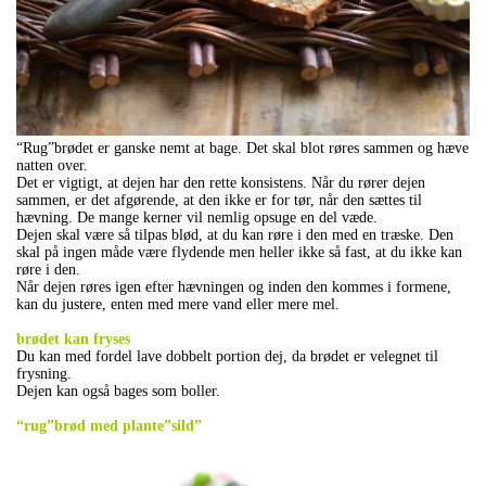
“Rug”brødet er ganske nemt at bage. Det skal blot røres sammen og hæve
natten over.
Det er vigtigt, at dejen har den rette konsistens. Når du rører dejen
sammen, er det afgørende, at den ikke er for tør, når den sættes til
hævning. De mange kerner vil nemlig opsuge en del væde.
Dejen skal være så tilpas blød, at du kan røre i den med en træske. Den
skal på ingen måde være flydende men heller ikke så fast, at du ikke kan
røre i den.
Når dejen røres igen efter hævningen og inden den kommes i formene,
kan du justere, enten med mere vand eller mere mel.
.
brødet kan fryses
Du kan med fordel lave dobbelt portion dej, da brødet er velegnet til
frysning.
Dejen kan også bages som boller.
.
“rug”brød med plante”sild”