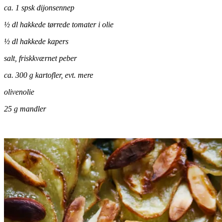
ca. 1 spsk dijonsennep
½ dl hakkede tørrede tomater i olie
½ dl hakkede kapers
salt, friskkværnet peber
ca. 300 g kartofler, evt. mere
olivenolie
25 g mandler
.