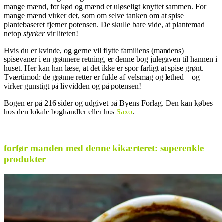
mange mænd, for kød og mænd er uløseligt knyttet sammen. For
mange mænd virker det, som om selve tanken om at spise
plantebaseret fjerner potensen. De skulle bare vide, at plantemad
netop
styrker
viriliteten!
Hvis du er kvinde, og gerne vil flytte familiens (mandens)
spisevaner i en grønnere retning, er denne bog julegaven til hannen i
huset. Her kan han læse, at det ikke er spor farligt at spise grønt.
Tværtimod: de grønne retter er fulde af velsmag og lethed – og
virker gunstigt på livvidden og på potensen!
Bogen er på 216 sider og udgivet på Byens Forlag. Den kan købes
hos den lokale boghandler eller hos
Saxo
.
.
forfør manden med denne kikærteret: superenkle
produkter