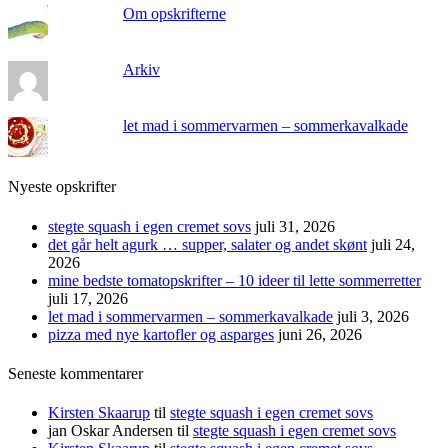
Om opskrifterne
Arkiv
let mad i sommervarmen – sommerkavalkade
Nyeste opskrifter
stegte squash i egen cremet sovs
juli 31, 2026
det går helt agurk … supper, salater og andet skønt
juli 24,
2026
mine bedste tomatopskrifter – 10 ideer til lette sommerretter
juli 17, 2026
let mad i sommervarmen – sommerkavalkade
juli 3, 2026
pizza med nye kartofler og asparges
juni 26, 2026
Seneste kommentarer
Kirsten Skaarup
til
stegte squash i egen cremet sovs
jan Oskar Andersen
til
stegte squash i egen cremet sovs