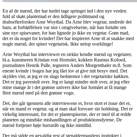
En af de mænd, der har turdet tage springet ind i den nye verden
fuld af skøn plantemad er den tidligere politimand og
drabsefterforsker Arne Woythal. Da Arne blev vegetar, undrede det
ham, at forbløffelsen var stor i omgivelserne, når han fortalte om
sine nye spisevaner, for han lignede jo ikke en vegetar. Grøn mad,
det er da noget for kvinder! Det har inspireret Arne til at snakke med
nogle mænd, der spiser vegetarisk. Ikke netop svæklinge!
Arne Woythal har interviewet en række kendte mænd
og
vegetarer,
bl.a. kunstneren Kristian von Hornslet, kokken Rasmus Kofoed,
journalisten Henrik Palle, tegneren Anders Morgenthaler m.fl. Som
eneste kvinde i bogen har jeg fået lov at give mit besyv med. Det
skyldes vist, at jeg er en slags bedstemor i det vegetariske køkken.
Det er jeg pavestolt over. Jeg er langt mindre stolt over, at jeg efter
mine mange år i det grønne univers ikke har formået at få mange
flere mænd med på den grønne vogn.
Det, der går igennem alle interviewene er, hvor stort et
issue
det er,
når en mand er vegetar, og at man skal forsvare sin holdning. Det er
virkelig interessant, for det er plantespiserne, der er med til at redde
planeten og mindske mishandlingen af produktionsdyrene. De
mænd fortjener høje hurraråb og ikke mistillid.
Der må sidde en gevaldig rest af stenaldermandens instinkter i