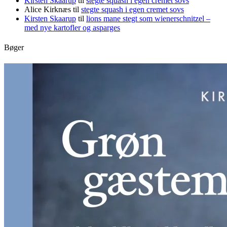
Kirsten Skaarup
til
stegte squash i egen cremet sovs
Alice Kirknæs
til
stegte squash i egen cremet sovs
Kirsten Skaarup
til
lions mane stegt som wienerschnitzel –
med nye kartofler og asparges
Bøger