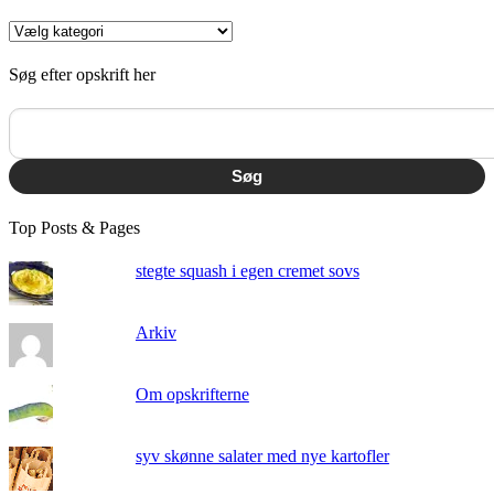
Kategorier
Søg efter opskrift her
Søg
Top Posts & Pages
stegte squash i egen cremet sovs
Arkiv
Om opskrifterne
syv skønne salater med nye kartofler