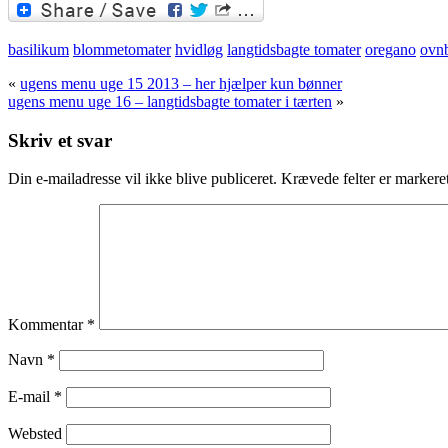
Twitter
basilikum
blommetomater
hvidløg
langtidsbagte tomater
oregano
ovnb
«
ugens menu uge 15 2013 – her hjælper kun bønner
ugens menu uge 16 – langtidsbagte tomater i tærten
»
Skriv et svar
Din e-mailadresse vil ikke blive publiceret.
Krævede felter er marker
Kommentar
*
Navn
*
E-mail
*
Websted