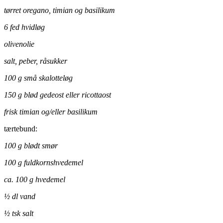
tørret oregano, timian og basilikum
6 fed hvidløg
olivenolie
salt, peber, råsukker
100 g små skalotteløg
150 g blød gedeost eller ricottaost
frisk timian og/eller basilikum
tærtebund:
100 g blødt smør
100 g fuldkornshvedemel
ca. 100 g hvedemel
½ dl vand
½ tsk salt