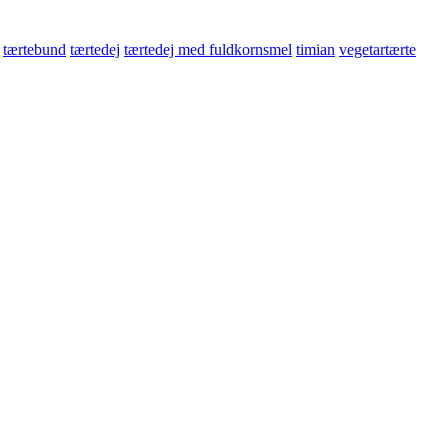
tærtebund
tærtedej
tærtedej med fuldkornsmel
timian
vegetartærte