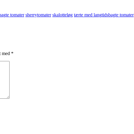
agte tomater
sherrytomater
skalotteløg
tærte med langtidsbagte tomater
et med
*