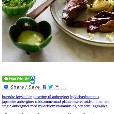
.
Facebook
Twitter
brændte løgskaller
glasering til auberginer
hyldebærhummus
japanske auberginer
midsommermad
plantebaseret midsommermad
stegte auberginer med hyldeblomsthummus og brændte løgskaller