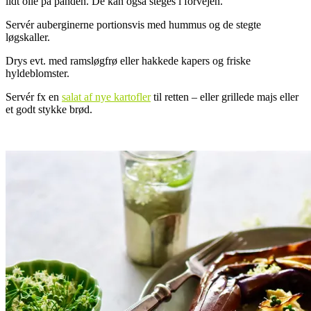
lidt olie på panden. De kan også steges i forvejen.
Servér auberginerne portionsvis med hummus og de stegte
løgskaller.
Drys evt. med ramsløgfrø eller hakkede kapers og friske
hyldeblomster.
Servér fx en
salat af nye kartofler
til retten – eller grillede majs eller
et godt stykke brød.
.