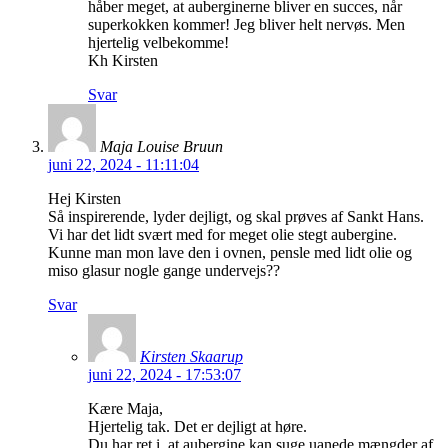
håber meget, at auberginerne bliver en succes, når
superkokken kommer! Jeg bliver helt nervøs. Men
hjertelig velbekomme!
Kh Kirsten
Svar
Maja Louise Bruun
juni 22, 2024 - 11:11:04
Hej Kirsten
Så inspirerende, lyder dejligt, og skal prøves af Sankt Hans.
Vi har det lidt svært med for meget olie stegt aubergine.
Kunne man mon lave den i ovnen, pensle med lidt olie og
miso glasur nogle gange undervejs??
Svar
Kirsten Skaarup
juni 22, 2024 - 17:53:07
Kære Maja,
Hjertelig tak. Det er dejligt at høre.
Du har ret i, at aubergine kan suge uanede mængder af