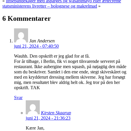
«
linsepandekager med asparges og wasabimayo eller ærtecreme
statsministerens livretter – bolognese og makrelmad
»
6 Kommentarer
Jan Andersen
juni 21, 2024 - 07:40:50
Wauhh. Den opskrift er jeg glad for at få.
For år tilbage, i Berlin, fik vi noget tilsvarende serveret på
restaurant. Ikke aubergine men squash, på nøjagtig den måde
som du beskriver. Samlet i den ene ende, stegt skiveskåret og
med en krydderurt dressing mellem skiverne. Jeg har forsøgt
mig, men resultatet blev aldrig helt ok. Jeg tror på den her
opskrift. TAK
Svar
Kirsten Skaarup
juni 21, 2024 - 21:36:23
Kære Jan,