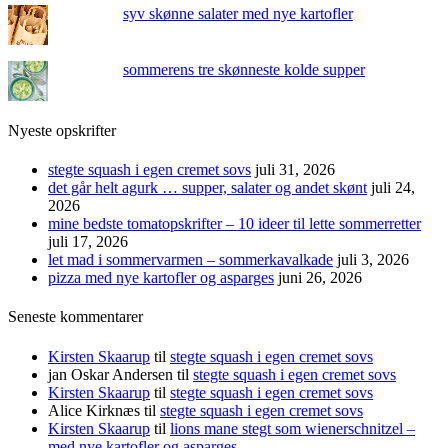
syv skønne salater med nye kartofler
sommerens tre skønneste kolde supper
Nyeste opskrifter
stegte squash i egen cremet sovs
juli 31, 2026
det går helt agurk … supper, salater og andet skønt
juli 24,
2026
mine bedste tomatopskrifter – 10 ideer til lette sommerretter
juli 17, 2026
let mad i sommervarmen – sommerkavalkade
juli 3, 2026
pizza med nye kartofler og asparges
juni 26, 2026
Seneste kommentarer
Kirsten Skaarup
til
stegte squash i egen cremet sovs
jan Oskar Andersen
til
stegte squash i egen cremet sovs
Kirsten Skaarup
til
stegte squash i egen cremet sovs
Alice Kirknæs
til
stegte squash i egen cremet sovs
Kirsten Skaarup
til
lions mane stegt som wienerschnitzel –
med nye kartofler og asparges