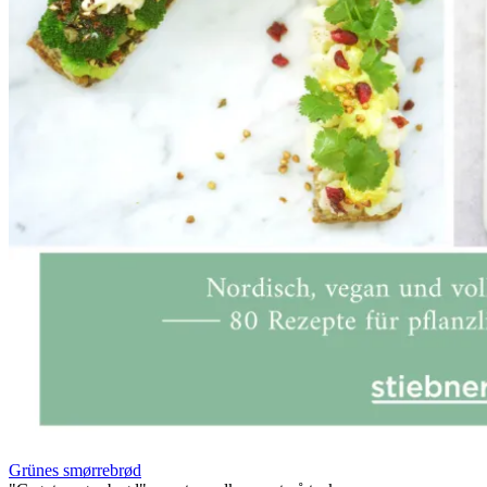
Grünes smørrebrød