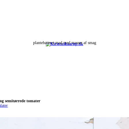
plantebaseret mad med masser af smag
 og semitørrede tomater
alater