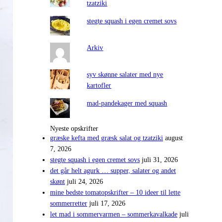
tzatziki
stegte squash i egen cremet sovs
Arkiv
syv skønne salater med nye
kartofler
mad-pandekager med squash
Nyeste opskrifter
græske kefta med græsk salat og tzatziki
august
7, 2026
stegte squash i egen cremet sovs
juli 31, 2026
det går helt agurk … supper, salater og andet
skønt
juli 24, 2026
mine bedste tomatopskrifter – 10 ideer til lette
sommerretter
juli 17, 2026
let mad i sommervarmen – sommerkavalkade
juli