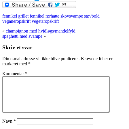
Twitter
fennikel
grillet fennikel
rørhatte
skovsvampe
støvbold
veganeropskrift
vegetaropskrift
«
champignon med hvidløgs/mandelfyld
spaghetti med svampe
»
Skriv et svar
Din e-mailadresse vil ikke blive publiceret.
Krævede felter er
markeret med
*
Kommentar
*
Navn
*