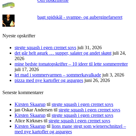
Om opskrifterne
bagt spidskål - svampe- og auberginefarseret
Nyeste opskrifter
stegte squash i egen cremet sovs
juli 31, 2026
det går helt agurk … supper, salater og andet skønt
juli 24,
2026
mine bedste tomatopskrifter – 10 ideer til lette sommerretter
juli 17, 2026
let mad i sommervarmen – sommerkavalkade
juli 3, 2026
pizza med nye kartofler og asparges
juni 26, 2026
Seneste kommentarer
Kirsten Skaarup
til
stegte squash i egen cremet sovs
jan Oskar Andersen
til
stegte squash i egen cremet sovs
Kirsten Skaarup
til
stegte squash i egen cremet sovs
Alice Kirknæs
til
stegte squash i egen cremet sovs
Kirsten Skaarup
til
lions mane stegt som wienerschnitzel –
med nye kartofler og asparges