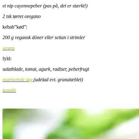
et nip cayennepeber (pas på, det er stærkt!)
2 tsk tørret oregano
kebab”kød”:
200 g vegansk döner eller seitan i strimler
wraps
fyld:
salatblade, tomat, agurk, radiser, peberfrugt
marinerede løg
(udelad evt. granatæblet)
tzatziki
.