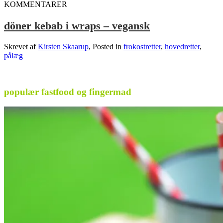
KOMMENTARER
döner kebab i wraps – vegansk
Skrevet af
Kirsten Skaarup
, Posted in
frokostretter
,
hovedretter
,
pålæg
.
populær fastfood og fingermad