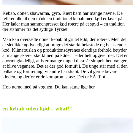
Kebab, döner, shawarma, gyro. Kært barn har mange navne. De
referer alle til den måde en traditionel kebab med kød er lavet på.
Her lader man sammenpresset kød rotere på et spyd – en tradition
der stammer fra det sydlige Tyrkiet.
Man kan oversætte döner kebab til grillet kød, der roterer. Men det
er slet ikke nødvendigt at bruge det stærkt belastede og belastende
kød. Klimatruslen og produktionsdyrenes elendige forhold betyder,
at mange skærer stærkt ned på kødet – eller helt opgiver det. Det er
enormt glædeligt, at især mange unge i disse år simpelt hen vælger
at blive veganere. Det er der god fornuft i. De unge står med al den
ballade og forurening, vi andre har skabt. De vil gerne bevare
kloden, og derfor er de kompromisløse. Det er SÅ fflot!
Hop gerne med på vognen. Du kan starte lige her.
.
en kebab uden kød – what!!!