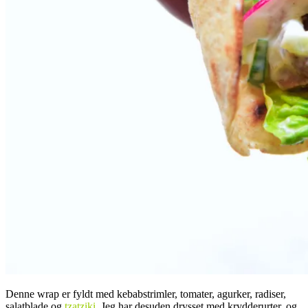
Denne wrap er fyldt med kebabstrimler, tomater, agurker, radiser,
salatblade og
tzatziki
. Jeg har desuden drysset med krydderurter, og