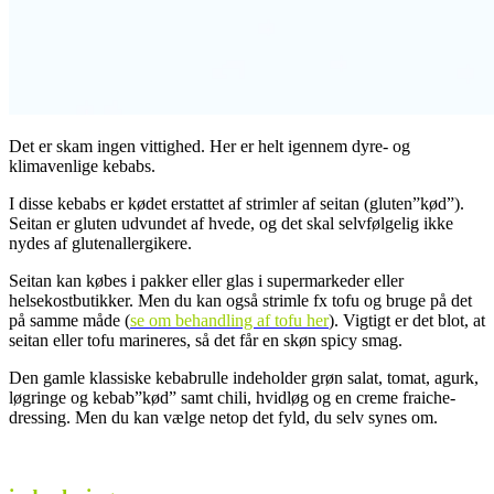
Det er skam ingen vittighed. Her er helt igennem dyre- og
klimavenlige kebabs.
I disse kebabs er kødet erstattet af strimler af seitan (gluten”kød”).
Seitan er gluten udvundet af hvede, og det skal selvfølgelig ikke
nydes af glutenallergikere.
Seitan kan købes i pakker eller glas i supermarkeder eller
helsekostbutikker. Men du kan også strimle fx tofu og bruge på det
på samme måde (
se om
behandling af tofu her
). Vigtigt er det blot, at
seitan eller tofu marineres, så det får en skøn spicy smag.
Den gamle klassiske kebabrulle indeholder grøn salat, tomat, agurk,
løgringe og kebab”kød” samt chili, hvidløg og en creme fraiche-
dressing. Men du kan vælge netop det fyld, du selv synes om.
.