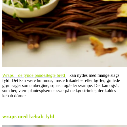
Wraps – de tynde pandestegte brød
– kan nydes med mange slags
fyld. Det kan være hummus, maste frikadeller eller bøffer, grillede
grøntsager som aubergine, squash og/eller svampe. Det kan også,
som her, være plantespiserens svar på de kødstrimler, der kaldes
kebab dörner.
..
wraps med kebab-fyld