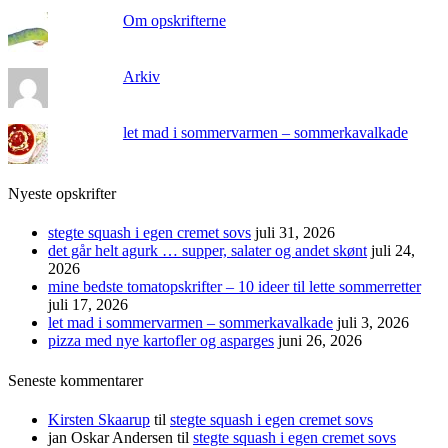
Om opskrifterne
Arkiv
let mad i sommervarmen – sommerkavalkade
Nyeste opskrifter
stegte squash i egen cremet sovs
juli 31, 2026
det går helt agurk … supper, salater og andet skønt
juli 24,
2026
mine bedste tomatopskrifter – 10 ideer til lette sommerretter
juli 17, 2026
let mad i sommervarmen – sommerkavalkade
juli 3, 2026
pizza med nye kartofler og asparges
juni 26, 2026
Seneste kommentarer
Kirsten Skaarup
til
stegte squash i egen cremet sovs
jan Oskar Andersen
til
stegte squash i egen cremet sovs