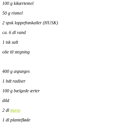
100 g kikærtemel
50 g rismel
2 spsk loppefrøskaller (HUSK)
ca. 6 dl vand
1 tsk salt
olie til stegning
400 g asparges
1 bdt radiser
100 g bælgede ærter
dild
2 dl
mayo
1 dl plantefløde