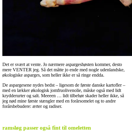
Det er svært at vente. Jo nærmere aspargeshøsten kommer, desto
mere VENTER jeg. Så det måtte jo ende med nogle udenlandske,
økologiske asparges, som heller ikke er så ringe endda.
De aspargesene nydes bedst – ligesom de første danske kartofler –
med en lækker økologisk jomfruolivenolie, måske også med lidt
krydderurter og salt. Meeeen … lidt tilbehør skader heller ikke, så
jeg nød mine første stængler med en forårsomelet og to andre
forårsbebudere: ærter og radiser.
.
ramsløg passer også fint til omeletten