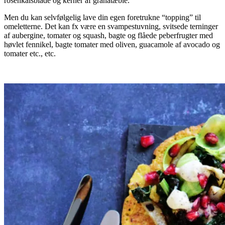
rosenkålsblade og kerner af granatæble.
Men du kan selvfølgelig lave din egen foretrukne “topping” til
omeletterne. Det kan fx være en svampestuvning, svitsede terninger
af aubergine, tomater og squash, bagte og flåede peberfrugter med
høvlet fennikel, bagte tomater med oliven, guacamole af avocado og
tomater etc., etc.
.