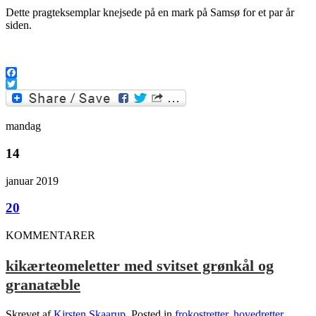
Dette pragteksemplar knejsede på en mark på Samsø for et par år
siden.
.
Facebook
Twitter
mandag
14
januar 2019
20
KOMMENTARER
kikærteomeletter med svitset grønkål og
granatæble
Skrevet af
Kirsten Skaarup
, Posted in
frokostretter
,
hovedretter