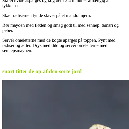
Skræl hvide asparges og kog dem 2-4 minutter afhængig af
tykkelsen.
Skær radiserne i tynde skiver på et mandolinjern.
Rør mayoen med fløden og smag godt til med sennep, tamari og
peber.
Servér omeletterne med de kogte aparges på toppen. Pynt med
radiser og ærter. Drys med dild og servér omeletterne med
sennepsmayoen.
.
snart titter de op af den sorte jord