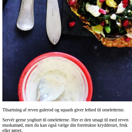
Tilsætning af reven gulerod og squash giver lethed til omeletterne.
Servér gerne yoghurt til omeletterne. Her er den smagt til med reven
muskatnød, men du kan også vælge din foretrukne krydderurt, frisk
eller tørret.