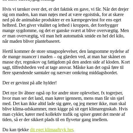
Hvis vi tænker over det, er det faktisk en gave, vi får. Når det drejer
sig om maden, kan man nøjes med at være egoistisk, for at skære
ned på de animalske produkter er en kæmpegevinst for ens eget
helbred. Det giver vitalitet og lethed i kroppen, det forebygger
mange sygdomme, og det er ganske svært at blive overvægtig. Men
er
man overvægtig, vil man helt automatisk smide en hel del kilo,
når maden bliver plantebaseret.
Hertil kommer de store smagsoplevelser, den langsomme nydelse af
de mange nuancer i maden – og glæden ved, at man har skånet en
masse dyr, regnskov og fattigdom på den anden side af kloden. Kort
sagt, tilfredsheden ved at tage ansvar. Måske kan det også føre til
flere spændende samtaler og nærvær omkring middagsbordet.
Der er gevinst på alle hylder!
Det nye liv åbner også op for andre store oplevelser, fx togrejser,
hvor man ser det land, man kører igennem, mens man får sin sjæl
med. Det kan ikke altid lade sig gøre, og jeg mener ikke, man skal
blive klima-udskammer, men kigge på sit eget klimaregnskab. Hvis
man cykler, kører med kollektiv trafik og spiser grønt det meste af
tiden, så er der sikkert plads til en flyvetur gang imellem.
Du kan tjekke
dit eget klimaaftryk her
.