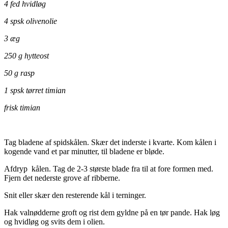
4 fed hvidløg
4 spsk olivenolie
3 æg
250 g hytteost
50 g rasp
1 spsk tørret timian
frisk timian
Tag bladene af spidskålen. Skær det inderste i kvarte. Kom kålen i
kogende vand et par minutter, til bladene er bløde.
Afdryp kålen. Tag de 2-3 største blade fra til at fore formen med.
Fjern det nederste grove af ribberne.
Snit eller skær den resterende kål i terninger.
Hak valnødderne groft og rist dem gyldne på en tør pande. Hak løg
og hvidløg og svits dem i olien.