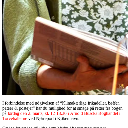
I forbindelse med udgivelsen af “Klimakærlige frikadeller, bøffer,
pateer & postejer” har du mulighed for at smage på retter fra bogen
på
lørdag den 2. marts, kl. 12-13.30 i Arnold Buscks Boghandel i
Torvehallerne
ved Nørreport i København.