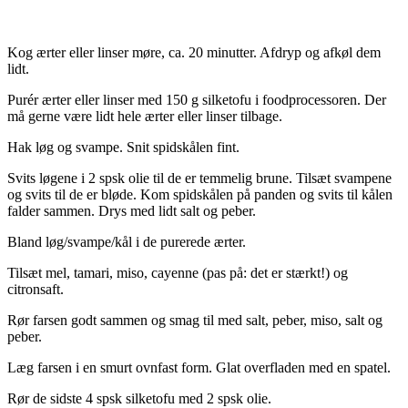
.
Kog ærter eller linser møre, ca. 20 minutter. Afdryp og afkøl dem
lidt.
Purér ærter eller linser med 150 g silketofu i foodprocessoren. Der
må gerne være lidt hele ærter eller linser tilbage.
Hak løg og svampe. Snit spidskålen fint.
Svits løgene i 2 spsk olie til de er temmelig brune. Tilsæt svampene
og svits til de er bløde. Kom spidskålen på panden og svits til kålen
falder sammen. Drys med lidt salt og peber.
Bland løg/svampe/kål i de purerede ærter.
Tilsæt mel, tamari, miso, cayenne (pas på: det er stærkt!) og
citronsaft.
Rør farsen godt sammen og smag til med salt, peber, miso, salt og
peber.
Læg farsen i en smurt ovnfast form. Glat overfladen med en spatel.
Rør de sidste 4 spsk silketofu med 2 spsk olie.