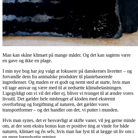
Man kan skåne klimaet på mange måder. Og det kan sagtens være
en gave og ikke en plage.
I min nye bog har
jeg
valgt at fokusere på danskernes livretter – og
forvandle dem fra animalske produkter til plantebaserede
ingredienser. Og maden er et godt og nemt sted at starte, hvis man
vil tage ansvar og være med til at nedsætte klimabelastningen.
Ligegyldigt om vi vil det eller ej, bliver vi tvunget til at ændre vores
livsstil. Det gælder hele misbruget af kloden med ekstremt
overforbrug og forgiftning af naturen, det gælder vores
transportformer – og det handler om det, vi putter i munden.
Hvis man synes, det er besværligt at skifte vaner, vil jeg gerne minde
om, at der som ekstra bonus kun er positive ting at vinde for både
naturen, klimaet og én selv, hvis man har lyst til at lægge sit liv om i
en mere bæredygtig retning.