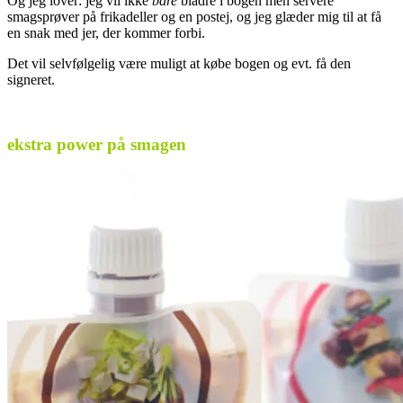
Og jeg lover: jeg vil ikke
bare
bladre i bogen men servere
smagsprøver på frikadeller og en postej, og jeg glæder mig til at få
en snak med jer, der kommer forbi.
Det vil selvfølgelig være muligt at købe bogen og evt. få den
signeret.
.
ekstra power på smagen