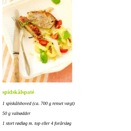
spidskålspaté
1 spiskålshoved (ca. 700 g renset vægt)
50 g valnødder
1 stort rødløg m. top eller 4 forårsløg