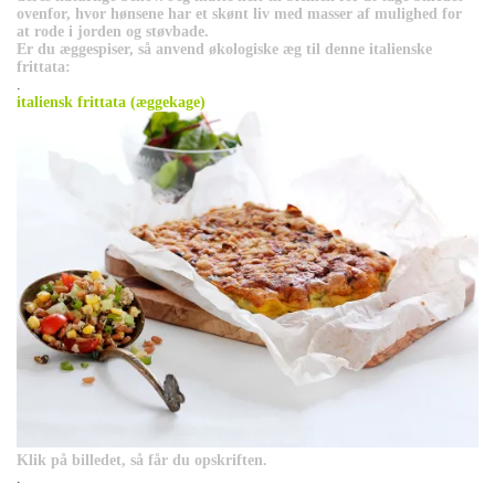
ovenfor, hvor hønsene har et skønt liv med masser af mulighed for
at rode i jorden og støvbade.
Er du æggespiser, så anvend økologiske æg til denne italienske
frittata:
.
italiensk frittata (æggekage)
Klik på billedet, så får du opskriften.
.