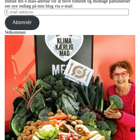
Indtast din e-mail-adresse for at blive tilmeldt og modtage påmindelser
om nye indlæg på min blog via e-mail.
E-
mail
adresse
Abonnér
Velkommen