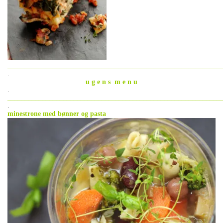
_____________________________________________________________
.
u g e n s m e n u
.
_____________________________________________________________
.
minestrone med bønner og pasta