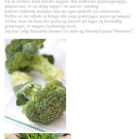
En af verdens mest kendte supper, den italienske grøntsagssuppe,
minestrone, er en dejig suppe i en snæver vending.
Enhver italiensk mamma har sin egen opskrift på minestrone.
Derfor er det tilladt at bruge alle slags grøntsager, pasta og bønner.
Så har man en form for pasta og bønner på lager og forskellig
grøntsager, er suppen lynhurtigt lavet.
Jeg har valgt blandede bønner fra dåse og bittesmå pasta”blomster”.
.