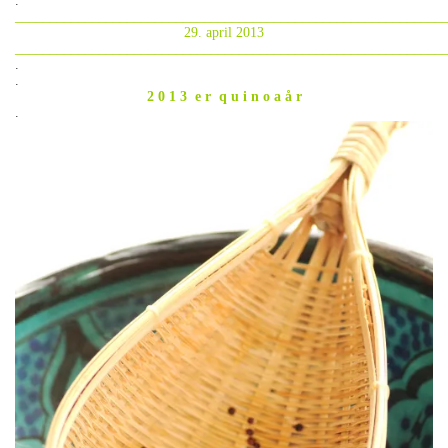
.
_____________________________________________________________
29. april 2013
_____________________________________________________________
.
.
2 0 1 3 e r q u i n o a å r
.