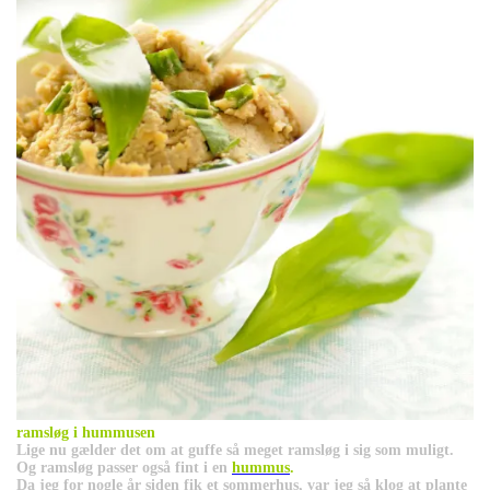
ramsløg i hummusen
Lige nu gælder det om at guffe så meget ramsløg i sig som muligt.
Og ramsløg passer også fint i en
hummus
.
Da jeg for nogle år siden fik et sommerhus, var jeg så klog at plante