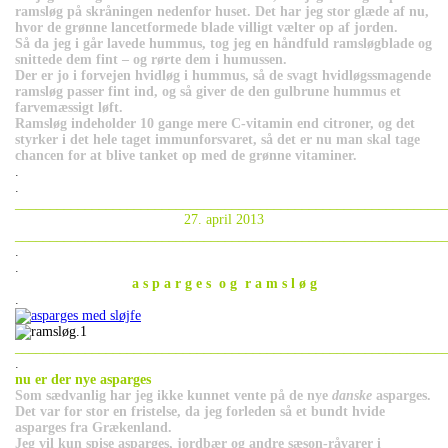
ramsløg på skråningen nedenfor huset. Det har jeg stor glæde af nu,
hvor de grønne lancetformede blade villigt vælter op af jorden.
Så da jeg i går lavede hummus, tog jeg en håndfuld ramsløgblade og
snittede dem fint – og rørte dem i humussen.
Der er jo i forvejen hvidløg i hummus, så de svagt hvidløgssmagende
ramsløg passer fint ind, og så giver de den gulbrune hummus et
farvemæssigt løft.
Ramsløg indeholder 10 gange mere C-vitamin end citroner, og det
styrker i det hele taget immunforsvaret, så det er nu man skal tage
chancen for at blive tanket op med de grønne vitaminer.
.
.
_____________________________________________________________
27. april 2013
_____________________________________________________________
.
.
a s p a r g e s o g r a m s l ø g
.
_____________________________________________________________
.
nu er der nye asparges
Som sædvanlig har jeg ikke kunnet vente på de nye
danske
asparges.
Det var for stor en fristelse, da jeg forleden så et bundt hvide
asparges fra Grækenland.
Jeg vil kun spise asparges, jordbær og andre sæson-råvarer i