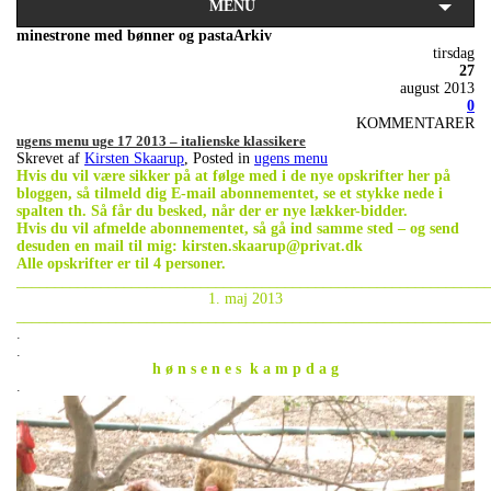
MENU
minestrone med bønner og pastaArkiv
tirsdag
27
august 2013
0
KOMMENTARER
ugens menu uge 17 2013 – italienske klassikere
Skrevet af
Kirsten Skaarup
, Posted in
ugens menu
Hvis du vil være sikker på at følge med i de nye opskrifter her på
bloggen, så tilmeld dig E-mail abonnementet, se et stykke nede i
spalten th. Så får du besked, når der er nye lækker-bidder.
Hvis du vil afmelde abonnementet, så gå ind samme sted – og send
desuden en mail til mig: kirsten.skaarup@privat.dk
Alle opskrifter er til 4 personer.
_____________________________________________________________
1. maj 2013
_____________________________________________________________
.
.
h ø n s e n e s k a m p d a g
.