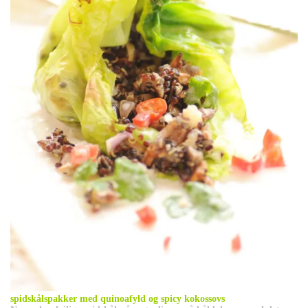
spidskålspakker med quinoafyld og spicy kokossovs