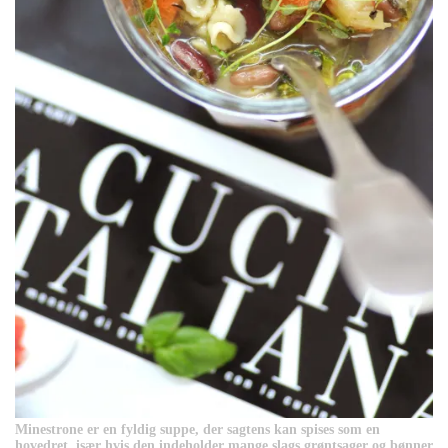
Minestrone er en fyldig suppe, der sagtens kan spises som en
hovedret, især hvis den indeholder mange slags grøntsager og bønner