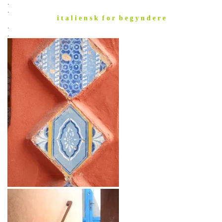
.
.
i t a l i e n s k f o r b e g y n d e r e
.
.