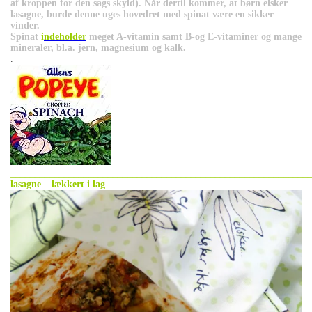
af kroppen for den sags skyld). Når dertil kommer, at børn elsker
lasagne, burde denne uges hovedret med spinat være en sikker
vinder.
Spinat
i
ndeholder
meget A-vitamin samt B-og E-vitaminer og mange
mineraler, bl.a. jern, magnesium og kalk.
.
_____________________________________________________________
lasagne – lækkert i lag