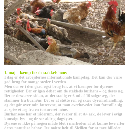
.
1. maj – kæmp for de stakkels høns
I dag er det arbejdernes internationale kampdag. Det kan der være
god brug for mange steder i verden.
Men der er i den grad også brug for, at vi kæmper for dyrenes
rettigheder. Der er igen debat om de stakkels burhøns – og deres æg.
Det er desværre sådan, at det stadig er 6 ud af 10 solgte æg, der
stammer fra burhøns. Det er at støtte ren og skær dyremishandling,
og det går over min fatteevne, at man overhovedet kan forestille sig
at spise et æg fra en tortureret høne.
Burhønsene har et råderum, der svarer til et A4 ark, de lever i evigt
kunstigt lys – og de ser aldrig dagslyset.
Dyrene er ikke på nogen måde blot i nærheden af at kunne leve efter
deres naturlige behov. Jeg måtte helt til Sicilien for at tage billedet