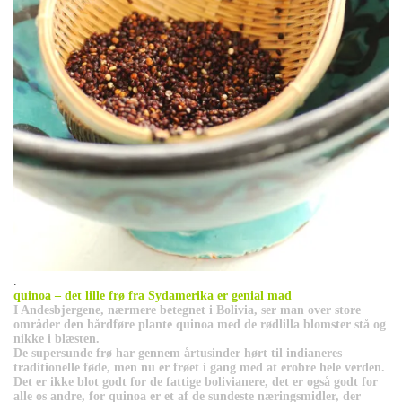
.
quinoa – det lille frø fra Sydamerika er genial mad
I Andesbjergene, nærmere betegnet i Bolivia, ser man over store
områder den hårdføre plante quinoa med de rødlilla blomster stå og
nikke i blæsten.
De supersunde frø har gennem årtusinder hørt til indianeres
traditionelle føde, men nu er frøet i gang med at erobre hele verden.
Det er ikke blot godt for de fattige bolivianere, det er også godt for
alle os andre, for quinoa er et af de sundeste næringsmidler, der