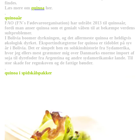
findes.
Læs mere om
quinoa
her.
.
quinoaår
FAO (FN´s Fødevareorganisation) har udråbt 2013 til quinoaår,
fordi man anser quinoa som et genialt våben til at bekæmpe verdens
sultproblemer.
I Bolivia boomer dyrkningen, og det allermeste quinoa er heldigvis
økologisk dyrket. Eksportindtægterne for quinoa er tidoblet på syv
år i Bolivia. Det er simpelt hen en solskinshistorie fra Sydamerika,
hvor jeg ellers mest græmmer mig over Danmarks enorme import af
soja til dyrefoder fra Argentina og andre sydamerikanske lande. Til
stor skade for regnskoven og de fattige bønder.
.
quinoa i spidskålspakker