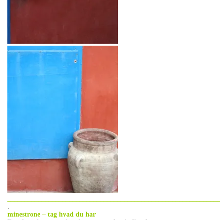
_____________________________________________________________
.
minestrone – tag hvad du har