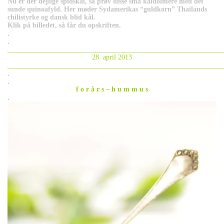
Nu er der dejlige spidskål, så prøv disse små kåldolmere med det
sunde quinoafyld. Her møder Sydamerikas “guldkorn” Thailands
chilistyrke og dansk blid kål.
Klik på billedet, så får du opskriften.
.
.
_____________________________________________________________
28. april 2013
_____________________________________________________________
.
.
f o r å r s – h u m m u s
.