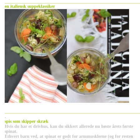
_____________________________________________________________
en italiensk suppeklassiker
_____________________________________________________________
.
spis som skipper skræk
Hvis du har et drivhus, kan du sikkert allerede nu høste årets første
spinat.
Ethvert barn ved, at spinat er godt for armmusklerne (og for resten