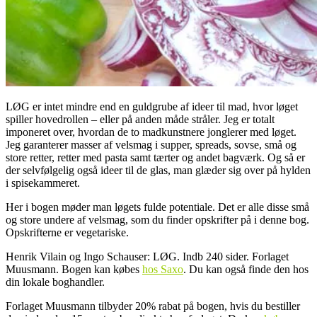
LØG er intet mindre end en guldgrube af ideer til mad, hvor løget
spiller hovedrollen – eller på anden måde stråler. Jeg er totalt
imponeret over, hvordan de to madkunstnere jonglerer med løget.
Jeg garanterer masser af velsmag i supper, spreads, sovse, små og
store retter, retter med pasta samt tærter og andet bagværk. Og så er
der selvfølgelig også ideer til de glas, man glæder sig over på hylden
i spisekammeret.
Her i bogen møder man løgets fulde potentiale. Det er alle disse små
og store undere af velsmag, som du finder opskrifter på i denne bog.
Opskrifterne er vegetariske.
Henrik Vilain og Ingo Schauser: LØG. Indb 240 sider. Forlaget
Muusmann. Bogen kan købes
hos Saxo
. Du kan også finde den hos
din lokale boghandler.
Forlaget Muusmann tilbyder 20% rabat på bogen, hvis du bestiller