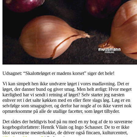
Udsagnet: “Skalotteløget er madens korset” siger det hele!
Vi kan simpelt hen ikke undvære løget i vores madlavning. Det er
løget, der danner bund og giver smag. Men helt ærligt: Hvor meget
kærlighed har vi sendt i retning af løget? Selv starter jeg næsten
enhver ret i det salte køkken med en eller flere slags løg. Løg er en
selvfølge som smagsgiver, og derfor har nogle af os ikke været nok
opmærksomme på alle de utallige facetter, som løget tilbyder.
Det rådes der heldigvis bod på nu med en ny bog af de to suveræne
kogebogsforfattere: Henrik Vilain og Ingo Schauser. De to er ikke
blot suveræne mesterkokke, de driver også fincaen, kulturcentret,