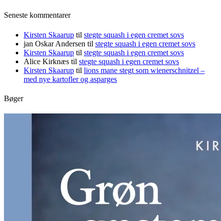
Seneste kommentarer
Kirsten Skaarup
til
stegte squash i egen cremet sovs
jan Oskar Andersen
til
stegte squash i egen cremet sovs
Kirsten Skaarup
til
stegte squash i egen cremet sovs
Alice Kirknæs
til
stegte squash i egen cremet sovs
Kirsten Skaarup
til
lions mane stegt som wienerschnitzel –
med nye kartofler og asparges
Bøger