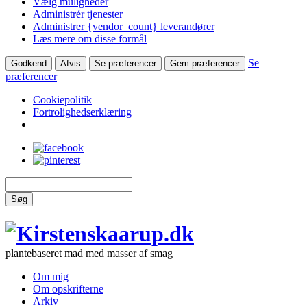
Vælg muligheder
Administrér tjenester
Administrer {vendor_count} leverandører
Læs mere om disse formål
Se
Godkend
Afvis
Se præferencer
Gem præferencer
præferencer
Cookiepolitik
Fortrolighedserklæring
Søg
plantebaseret mad med masser af smag
Om mig
Om opskrifterne
Arkiv