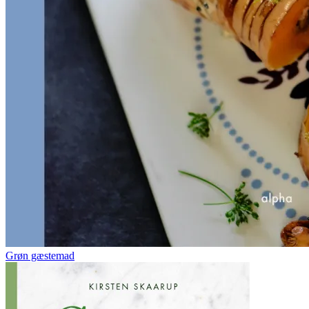
Grøn gæstemad