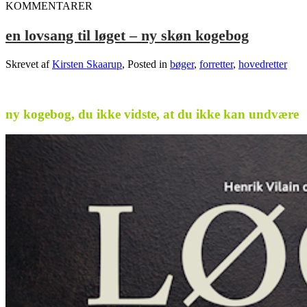
KOMMENTARER
en lovsang til løget – ny skøn kogebog
Skrevet af
Kirsten Skaarup
, Posted in
bøger
,
forretter
,
hovedretter
.
ny kogebog, du ikke vidste, at du ikke kan undvære