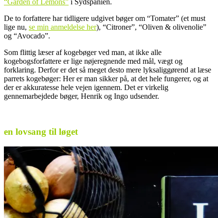
“Garden of Lemons”
i Sydspanien.
De to forfattere har tidligere udgivet bøger om “Tomater” (et must
lige nu,
se min anmeldelse her
), “Citroner”, “Oliven & olivenolie”
og “Avocado”.
Som flittig læser af kogebøger ved man, at ikke alle
kogebogsforfattere er lige nøjeregnende med mål, vægt og
forklaring. Derfor er det så meget desto mere lyksaliggørend at læse
parrets kogebøger: Her er man sikker på, at det hele fungerer, og at
der er akkuratesse hele vejen igennem. Det er virkelig
gennemarbejdede bøger, Henrik og Ingo udsender.
.
en lovsang til løget