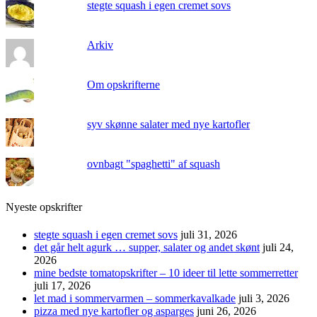
stegte squash i egen cremet sovs
Arkiv
Om opskrifterne
syv skønne salater med nye kartofler
ovnbagt "spaghetti" af squash
Nyeste opskrifter
stegte squash i egen cremet sovs
juli 31, 2026
det går helt agurk … supper, salater og andet skønt
juli 24,
2026
mine bedste tomatopskrifter – 10 ideer til lette sommerretter
juli 17, 2026
let mad i sommervarmen – sommerkavalkade
juli 3, 2026
pizza med nye kartofler og asparges
juni 26, 2026