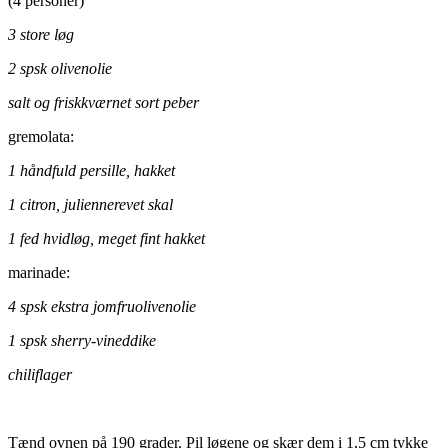
(4 personer)
3 store løg
2 spsk olivenolie
salt og friskkværnet sort peber
gremolata:
1 håndfuld persille, hakket
1 citron, juliennerevet skal
1 fed hvidløg, meget fint hakket
marinade:
4 spsk ekstra jomfruolivenolie
1 spsk sherry-vineddike
chiliflager
.
Tænd ovnen på 190 grader. Pil løgene og skær dem i 1,5 cm tykke