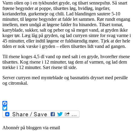
Varm olien op i en tykbundet gryde, og tilsæt sennepsfrø. Så snart
frøene begynder at poppe, tilsættes løg, hvidløg, ingefær,
korianderfrø, gurkemeje og chili. Lad blandingen sautere 5-10
minutter, til løgene begynder at falde let sammen. Rør rundt engang
imellem, men undgå at løgene falder fra hinanden. Tilsæt tomat,
karryblade, sukker, salt og peber og så meget vand, at gryden ikke
koger tør. Læg låg på gryden, og lad curryen simre for svag varme i
45 minutter, eller indtil løgene er fuldstændig møre. Tjek at der hele
tiden er nok væske i gryden – ellers tilsættes lidt vand ad gangen.
Til risene koges 4,5 dl vand op med salt i en gryde, hvorefter risene
tilsættes. Kog risene i 12 minutter, tag dem af varmen, og lad dem
trække i 12 minutter. Sæt risene til side.
Server curryen med mynteblade og basmatiris drysset med persille
og citronskal.
.
Facebook
Twitter
Abonnér på bloggen via email