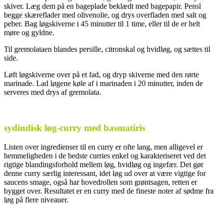
skiver. Læg dem på en bageplade beklædt med bagepapir. Pensl
begge skæreflader med olivenolie, og drys overfladen med salt og
peber. Bag løgskiverne i 45 minutter til 1 time, eller til de er helt
møre og gyldne.
Til gremolataen blandes persille, citronskal og hvidløg, og sættes til
side.
Løft løgskiverne over på et fad, og dryp skiverne med den rørte
marinade. Lad løgene køle af i marinaden i 20 minutter, inden de
serveres med drys af gremolata.
.
sydindisk løg-curry med basmatiris
Listen over ingredienser til en curry er ofte lang, men alligevel er
hemmeligheden i de bedste curries enkel og karakteriseret ved det
rigtige blandingsforhold mellem løg, hvidløg og ingefær. Det gør
denne curry særlig interessant, idet løg ud over at være vigtige for
saucens smage, også har hovedrollen som grøntsagen, retten er
bygget over. Resultatet er en curry med de fineste noter af sødme fra
løg på flere niveauer.