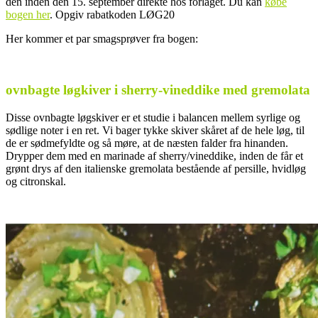
den inden den 15. september direkte hos forlaget. Du kan
købe
bogen her
. Opgiv rabatkoden LØG20
Her kommer et par smagsprøver fra bogen:
.
ovnbagte løgkiver i sherry-vineddike med gremolata
Disse ovnbagte løgskiver er et studie i balancen mellem syrlige og
sødlige noter i en ret. Vi bager tykke skiver skåret af de hele løg, til
de er sødmefyldte og så møre, at de næsten falder fra hinanden.
Drypper dem med en marinade af sherry/vineddike, inden de får et
grønt drys af den italienske gremolata bestående af persille, hvidløg
og citronskal.
.