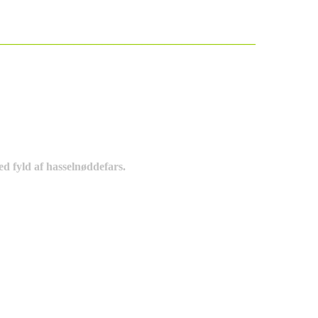
_____________________________________________
med fyld af hasselnøddefars.