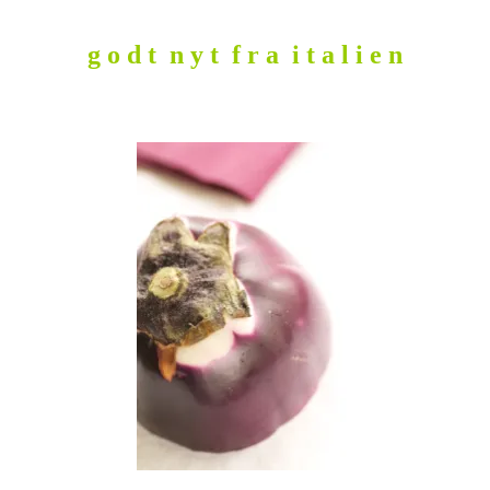
g o d t n y t f r a i t a l i e n