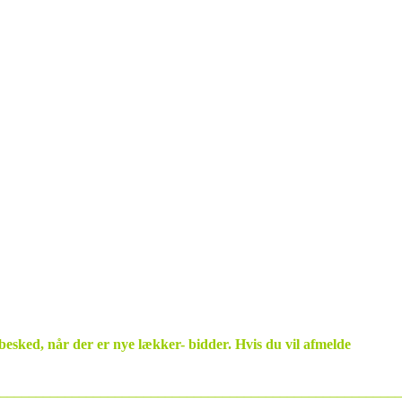
 besked, når der er nye lækker- bidder.
Hvis du vil afmelde
________________________________________________________