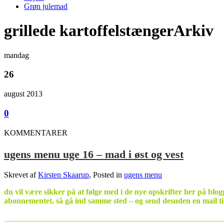
Grøn julemad
grillede kartoffelstængerArkiv
mandag
26
august 2013
0
KOMMENTARER
ugens menu uge 16 – mad i øst og vest
Skrevet af
Kirsten Skaarup
, Posted in
ugens menu
du vil være sikker på at følge med i de nye opskrifter her på blo
abonnementet, så gå ind samme sted – og send desuden en mail t
_______________________________________________________