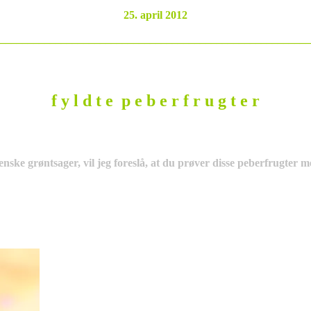
25. april 2012
________________________________________________________
f y l d t e p e b e r f r u g t e r
ienske grøntsager, vil jeg foreslå, at du prøver disse peberfrugter 