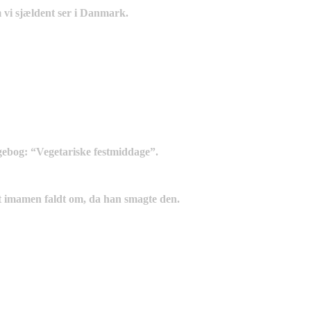
om vi sjældent ser i Danmark.
kogebog: “Vegetariske festmiddage”.
at imamen faldt om, da han smagte den.