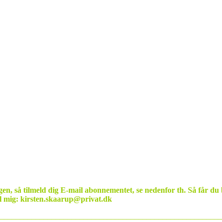
ggen, så tilmeld dig E-mail abonnementet, se nedenfor th. Så får du
il mig: kirsten.skaarup@privat.dk
________________________________________________________