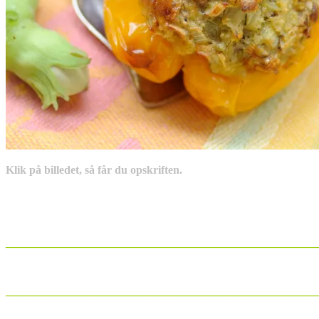
Klik på billedet, så får du opskriften.
_______________________________________________________
_______________________________________________________