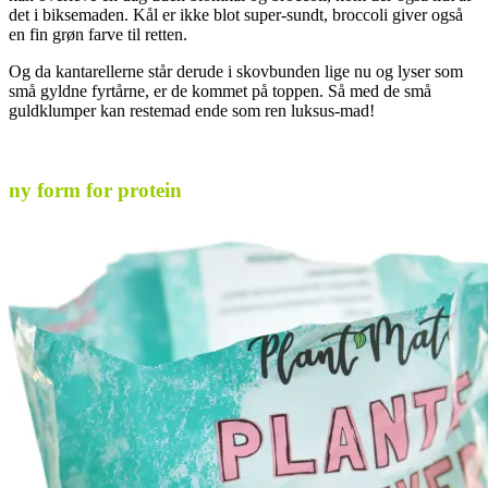
det i biksemaden. Kål er ikke blot super-sundt, broccoli giver også
en fin grøn farve til retten.
Og da kantarellerne står derude i skovbunden lige nu og lyser som
små gyldne fyrtårne, er de kommet på toppen. Så med de små
guldklumper kan restemad ende som ren luksus-mad!
.
ny form for protein