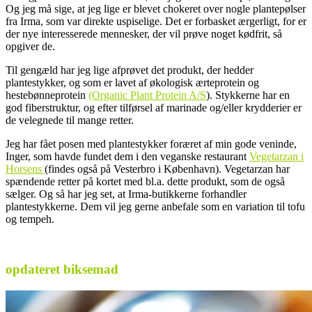
Og jeg må sige, at jeg lige er blevet chokeret over nogle plantepølser
fra Irma, som var direkte uspiselige. Det er forbasket ærgerligt, for er
der nye interesserede mennesker, der vil prøve noget kødfrit, så
opgiver de.
Til gengæld har jeg lige afprøvet det produkt, der hedder
plantestykker, og som er lavet af økologisk ærteprotein og
hestebønneprotein
(Organic Plant Protein A/S
). Stykkerne har en
god fiberstruktur, og efter tilførsel af marinade og/eller krydderier er
de velegnede til mange retter.
Jeg har fået posen med plantestykker foræret af min gode veninde,
Inger, som havde fundet dem i den veganske restaurant
Vegetarzan i
Horsens
(findes også på Vesterbro i København). Vegetarzan har
spændende retter på kortet med bl.a. dette produkt, som de også
sælger. Og så har jeg set, at Irma-butikkerne forhandler
plantestykkerne. Dem vil jeg gerne anbefale som en variation til tofu
og tempeh.
.
opdateret biksemad