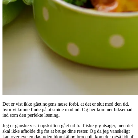
Det er vist ikke gået nogens næse forbi, at det er slut med den tid,
hvor vi kunne finde på at smide mad ud. Og her kommer biksemad
ind som den perfekte løsning.
Jeg er ganske vist i opskriften gået ud fra friske grøntsager, men det
skal ikke afholde dig fra at bruge dine rester. Og da jeg vanskeligt
kan overleve en dag uden blomkål og broccoli, kom der også lidt af