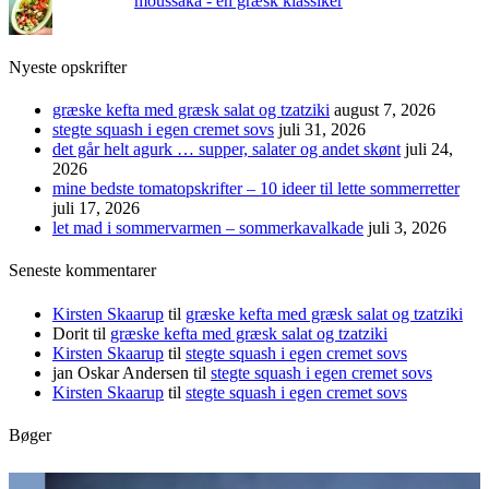
moussaka - en græsk klassiker
Nyeste opskrifter
græske kefta med græsk salat og tzatziki
august 7, 2026
stegte squash i egen cremet sovs
juli 31, 2026
det går helt agurk … supper, salater og andet skønt
juli 24,
2026
mine bedste tomatopskrifter – 10 ideer til lette sommerretter
juli 17, 2026
let mad i sommervarmen – sommerkavalkade
juli 3, 2026
Seneste kommentarer
Kirsten Skaarup
til
græske kefta med græsk salat og tzatziki
Dorit
til
græske kefta med græsk salat og tzatziki
Kirsten Skaarup
til
stegte squash i egen cremet sovs
jan Oskar Andersen
til
stegte squash i egen cremet sovs
Kirsten Skaarup
til
stegte squash i egen cremet sovs
Bøger