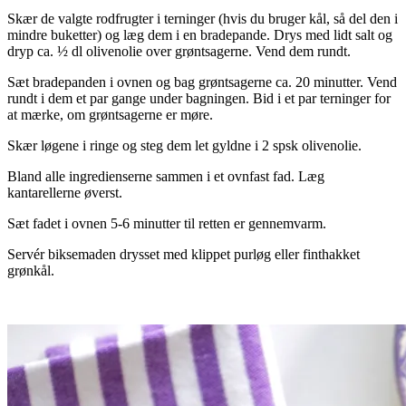
Skær de valgte rodfrugter i terninger (hvis du bruger kål, så del den i
mindre buketter) og læg dem i en bradepande. Drys med lidt salt og
dryp ca. ½ dl olivenolie over grøntsagerne. Vend dem rundt.
Sæt bradepanden i ovnen og bag grøntsagerne ca. 20 minutter. Vend
rundt i dem et par gange under bagningen. Bid i et par terninger for
at mærke, om grøntsagerne er møre.
Skær løgene i ringe og steg dem let gyldne i 2 spsk olivenolie.
Bland alle ingredienserne sammen i et ovnfast fad. Læg
kantarellerne øverst.
Sæt fadet i ovnen 5-6 minutter til retten er gennemvarm.
Servér biksemaden drysset med klippet purløg eller finthakket
grønkål.