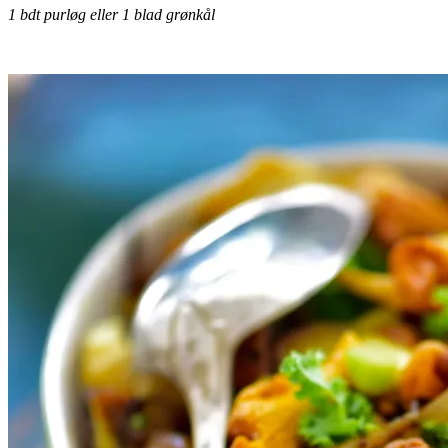
1 bdt purløg eller 1 blad grønkål
.