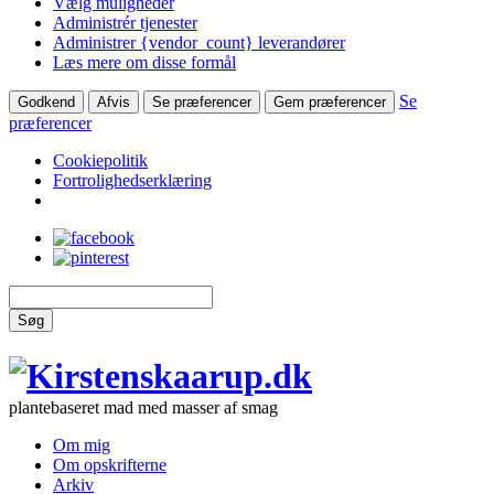
Vælg muligheder
Administrér tjenester
Administrer {vendor_count} leverandører
Læs mere om disse formål
Se
Godkend
Afvis
Se præferencer
Gem præferencer
præferencer
Cookiepolitik
Fortrolighedserklæring
Søg
plantebaseret mad med masser af smag
Om mig
Om opskrifterne
Arkiv