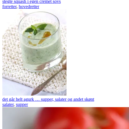
stegte squash i egen cremet sovs
forretter
,
hovedretter
det går helt agurk … supper, salater og andet skønt
salater
,
supper