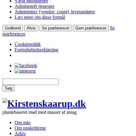
Vælg muligheder
Administrér tjenester
Administrer {vendor_count} leverandører
Læs mere om disse formål
Se
Godkend
Afvis
Se præferencer
Gem præferencer
præferencer
Cookiepolitik
Fortrolighedserklæring
Søg
plantebaseret mad med masser af smag
Om mig
Om opskrifterne
Arkiv