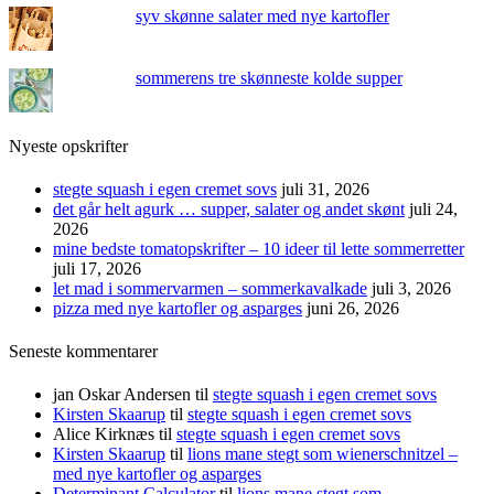
syv skønne salater med nye kartofler
sommerens tre skønneste kolde supper
Nyeste opskrifter
stegte squash i egen cremet sovs
juli 31, 2026
det går helt agurk … supper, salater og andet skønt
juli 24,
2026
mine bedste tomatopskrifter – 10 ideer til lette sommerretter
juli 17, 2026
let mad i sommervarmen – sommerkavalkade
juli 3, 2026
pizza med nye kartofler og asparges
juni 26, 2026
Seneste kommentarer
jan Oskar Andersen
til
stegte squash i egen cremet sovs
Kirsten Skaarup
til
stegte squash i egen cremet sovs
Alice Kirknæs
til
stegte squash i egen cremet sovs
Kirsten Skaarup
til
lions mane stegt som wienerschnitzel –
med nye kartofler og asparges
Determinant Calculator
til
lions mane stegt som