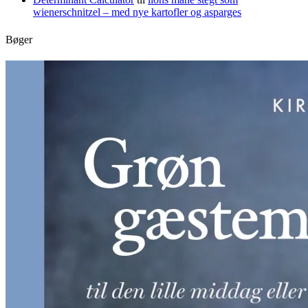
wienerschnitzel – med nye kartofler og asparges
Bøger