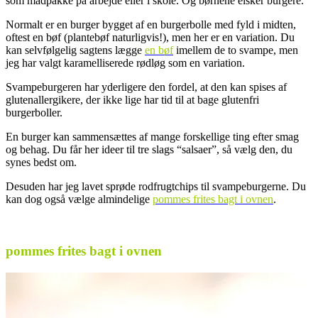
som madpakke på arbejde eller i skole. Og børnene elsker burgere.
Normalt er en burger bygget af en burgerbolle med fyld i midten,
oftest en bøf (plantebøf naturligvis!), men her er en variation. Du
kan selvfølgelig sagtens lægge
en bøf
imellem de to svampe, men
jeg har valgt karamelliserede rødløg som en variation.
Svampeburgeren har yderligere den fordel, at den kan spises af
glutenallergikere, der ikke lige har tid til at bage glutenfri
burgerboller.
En burger kan sammensættes af mange forskellige ting efter smag
og behag. Du får her ideer til tre slags “salsaer”, så vælg den, du
synes bedst om.
Desuden har jeg lavet sprøde rodfrugtchips til svampeburgerne. Du
kan dog også vælge almindelige
pommes
frites bagt i ovnen
.
.
pommes frites bagt i ovnen