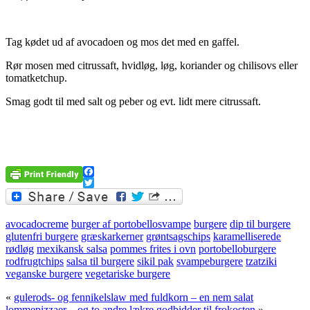
Tag kødet ud af avocadoen og mos det med en gaffel.
Rør mosen med citrussaft, hvidløg, løg, koriander og chilisovs eller
tomatketchup.
Smag godt til med salt og peber og evt. lidt mere citrussaft.
Facebook
Twitter
avocadocreme
burger af portobellosvampe
burgere
dip til burgere
glutenfri burgere
græskarkerner
grøntsagschips
karamelliserede
rødløg
mexikansk salsa
pommes frites i ovn
portobelloburgere
rodfrugtchips
salsa til burgere
sikil pak
svampeburgere
tzatziki
veganske burgere
vegetariske burgere
«
gulerods- og fennikelslaw med fuldkorn – en nem salat
lommepizzaer – og to andre lækre godbidder til frokosten
»