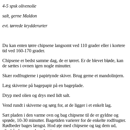
4-5 spsk olivenolie
salt, gerne Maldon
evt. tørrede krydderurter
.
Du kan enten tørre chipsene langsomt ved 110 grader eller i kortere
tid ved 160-170 grader.
Chipsene er bedst samme dag, de er tørret. Er de blevet bløde, kan
de sættes i ovnen igen nogle minutter.
Skær rodfrugterne i papirtynde skiver. Brug gerne et mandolinjern.
Læg skiverne på bagepapir på en bageplade.
Dryp med olien og drys med lidt salt.
Vend rundt i skiverne og sørg for, at de ligger i et enkelt lag.
Sæt pladen i den varme ovn og bag chipsene til de er gyldne og
sprøde, 10-30 minutter. Bagetiden varierer for de enkelte rodfrugter.
Rødbeder bages længst. Hod øje med chipsene og tag dem ud,