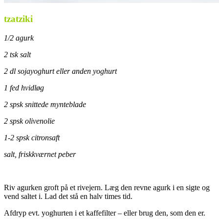
tzatziki
1/2 agurk
2 tsk salt
2 dl sojayoghurt eller anden yoghurt
1 fed hvidløg
2 spsk snittede mynteblade
2 spsk olivenolie
1-2 spsk citronsaft
salt, friskkværnet peber
Riv agurken groft på et rivejern. Læg den revne agurk i en sigte og
vend saltet i. Lad det stå en halv times tid.
Afdryp evt. yoghurten i et kaffefilter – eller brug den, som den er.