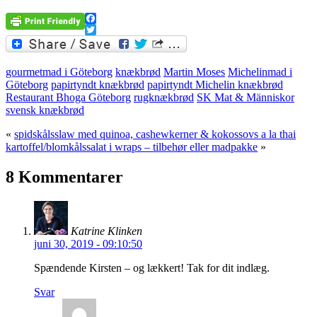
Facebook
Twitter
gourmetmad i Göteborg
knækbrød
Martin Moses
Michelinmad i
Göteborg
papirtyndt knækbrød
papirtyndt Michelin knækbrød
Restaurant Bhoga Göteborg
rugknækbrød
SK Mat & Människor
svensk knækbrød
«
spidskålsslaw med quinoa, cashewkerner & kokossovs a la thai
kartoffel/blomkålssalat i wraps – tilbehør eller madpakke
»
8 Kommentarer
Katrine Klinken
juni 30, 2019 - 09:10:50
Spændende Kirsten – og lækkert! Tak for dit indlæg.
Svar