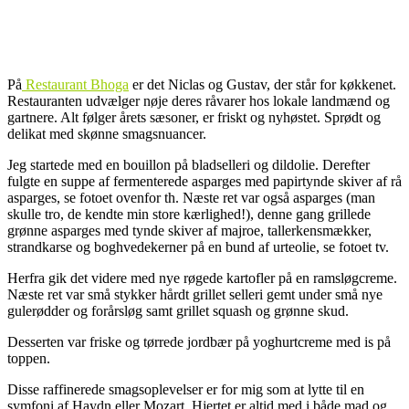
På
Restaurant Bhoga
er det Niclas og Gustav, der står for køkkenet.
Restauranten udvælger nøje deres råvarer hos lokale landmænd og
gartnere. Alt følger årets sæsoner, er friskt og nyhøstet. Sprødt og
delikat med skønne smagsnuancer.
Jeg startede med en bouillon på bladselleri og dildolie. Derefter
fulgte en suppe af fermenterede asparges med papirtynde skiver af rå
asparges, se fotoet ovenfor th. Næste ret var også asparges (man
skulle tro, de kendte min store kærlighed!), denne gang grillede
grønne asparges med tynde skiver af majroe, tallerkensmækker,
strandkarse og boghvedekerner på en bund af urteolie, se fotoet tv.
Herfra gik det videre med nye røgede kartofler på en ramsløgcreme.
Næste ret var små stykker hårdt grillet selleri gemt under små nye
gulerødder og forårsløg samt grillet squash og grønne skud.
Desserten var friske og tørrede jordbær på yoghurtcreme med is på
toppen.
Disse raffinerede smagsoplevelser er for mig som at lytte til en
symfoni af Haydn eller Mozart. Hjertet er altid med i både mad og