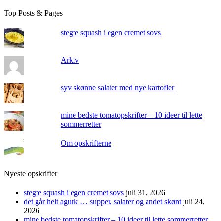
Top Posts & Pages
stegte squash i egen cremet sovs
Arkiv
syv skønne salater med nye kartofler
mine bedste tomatopskrifter – 10 ideer til lette
sommerretter
Om opskrifterne
Nyeste opskrifter
stegte squash i egen cremet sovs
juli 31, 2026
det går helt agurk … supper, salater og andet skønt
juli 24,
2026
mine bedste tomatopskrifter – 10 ideer til lette sommerretter