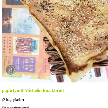
papirtyndt Michelin knækbrød
(2 bageplader)
50 g grahamsmel