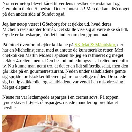
Noma er netop blevet kåret til verdens næstbedste restaurant og
Geranium til den 5. bedste. Det er fantastisk! Men de kan altså noget
på den anden side af Sundet også.
Jeg har netop været i Göteborg for at tjekke ud, hvad deres
Michelin restauranter formår. Det skulle vise sig at være ikke så lidt.
Og de er knivskarpe, når det handler om den grønne mad.
På fotoet ovenfor arbejder kokkene på
SK Mat & Människor
, der
har en Michelinstjerne, med at anrette de kunstneriske retter. Med
chefkokken Martin Moses i spidsen fik jeg en raffineret og meget
lækker 4-retters menu. Den bestod indledningsvis af retten nedenfor
tv. Nu kunne man nemt tro, at det er en lidt stilfærdig salat, men den
går ikke på en gourmetrestaurant. Neden under salatbladene gemte
sig sprøde jordskokker tilberedt på tre forskellige måder. De solede
sig i en løvstikkeolie, og salatbladene var vendt i en misodressing.
Meget elegant!
Næste ret var letdampede asparges i en cremet sovs. På toppen
tynde skiver høvlet, rå asparges, ristede mandler og bredbladet
persille.