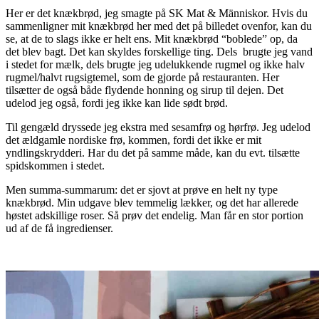
Her er det knækbrød, jeg smagte på SK Mat & Människor. Hvis du
sammenligner mit knækbrød her med det på billedet ovenfor, kan du
se, at de to slags ikke er helt ens. Mit knækbrød “boblede” op, da
det blev bagt. Det kan skyldes forskellige ting. Dels brugte jeg vand
i stedet for mælk, dels brugte jeg udelukkende rugmel og ikke halv
rugmel/halvt rugsigtemel, som de gjorde på restauranten. Her
tilsætter de også både flydende honning og sirup til dejen. Det
udelod jeg også, fordi jeg ikke kan lide sødt brød.
Til gengæld dryssede jeg ekstra med sesamfrø og hørfrø. Jeg udelod
det ældgamle nordiske frø, kommen, fordi det ikke er mit
yndlingskrydderi. Har du det på samme måde, kan du evt. tilsætte
spidskommen i stedet.
Men summa-summarum: det er sjovt at prøve en helt ny type
knækbrød. Min udgave blev temmelig lækker, og det har allerede
høstet adskillige roser. Så prøv det endelig. Man får en stor portion
ud af de få ingredienser.
.