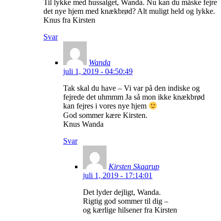
Til lykke med hussalget, Wanda. Nu kan du måske fejre
det nye hjem med knækbrød? Alt muligt held og lykke.
Knus fra Kirsten
Svar
Wanda
juli 1, 2019 - 04:50:49
Tak skal du have – Vi var på den indiske og
fejrede det uhmmm Ja så mon ikke knækbrød
kan fejres i vores nye hjem
God sommer kære Kirsten.
Knus Wanda
Svar
Kirsten Skaarup
juli 1, 2019 - 17:14:01
Det lyder dejligt, Wanda.
Rigtig god sommer til dig –
og kærlige hilsener fra Kirsten