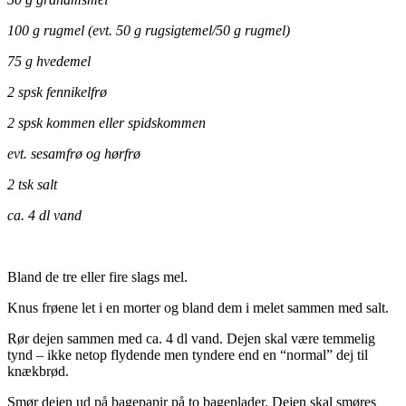
100 g rugmel (evt. 50 g rugsigtemel/50 g rugmel)
75 g hvedemel
2 spsk fennikelfrø
2 spsk kommen eller spidskommen
evt. sesamfrø og hørfrø
2 tsk salt
ca. 4 dl vand
.
Bland de tre eller fire slags mel.
Knus frøene let i en morter og bland dem i melet sammen med salt.
Rør dejen sammen med ca. 4 dl vand. Dejen skal være temmelig
tynd – ikke netop flydende men tyndere end en “normal” dej til
knækbrød.
Smør dejen ud på bagepapir på to bageplader. Dejen skal smøres