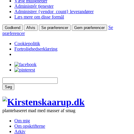
Vælg muligheder
Administrér tjenester
Administrer {vendor_count} leverandører
Læs mere om disse formål
Se
Godkend
Afvis
Se præferencer
Gem præferencer
præferencer
Cookiepolitik
Fortrolighedserklæring
Søg
plantebaseret mad med masser af smag
Om mig
Om opskrifterne
Arkiv