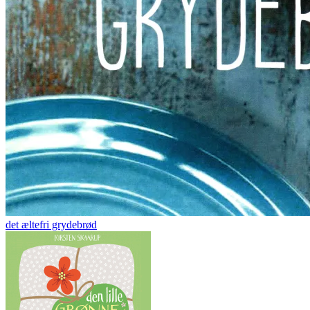
det æltefri grydebrød