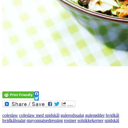
Facebook
Twitter
coleslaw
coleslaw med spidskål
gulerodssalat
gulerødder
hvidkål
hvidkålssalat
mayonnaisedressing
rosiner
solsikkekerner
spidskål