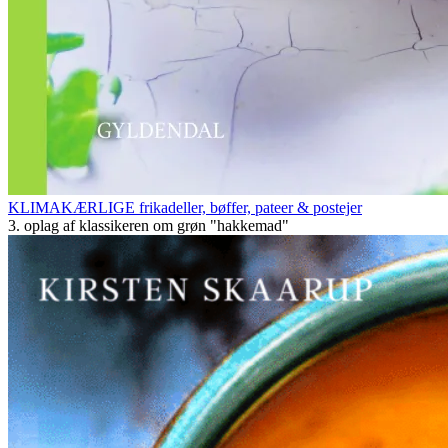
KLIMAKÆRLIGE frikadeller, bøffer, pateer & postejer
3. oplag af klassikeren om grøn "hakkemad"