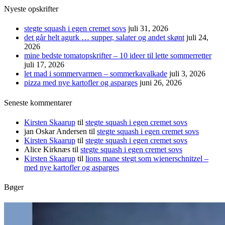
Nyeste opskrifter
stegte squash i egen cremet sovs
juli 31, 2026
det går helt agurk … supper, salater og andet skønt
juli 24,
2026
mine bedste tomatopskrifter – 10 ideer til lette sommerretter
juli 17, 2026
let mad i sommervarmen – sommerkavalkade
juli 3, 2026
pizza med nye kartofler og asparges
juni 26, 2026
Seneste kommentarer
Kirsten Skaarup
til
stegte squash i egen cremet sovs
jan Oskar Andersen
til
stegte squash i egen cremet sovs
Kirsten Skaarup
til
stegte squash i egen cremet sovs
Alice Kirknæs
til
stegte squash i egen cremet sovs
Kirsten Skaarup
til
lions mane stegt som wienerschnitzel –
med nye kartofler og asparges
Bøger