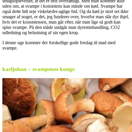
smagsoplevelser, at det er helt overflødigt. Men man kommer ikke
uden om, at svampe i konsistens kan minde om kød. Svampe har
også dette lidt seje viskelæder-agtige bid. Og da kød jo stort set ikke
smager af noget, er det, jeg funderer over, hvorfor man slår dyr ihjel,
hvis det er konsistensen, man går efter, når man lige så godt kan
spise svampe. På den måde undgår man dyremishandling, CO2
udledning og belastning af sin egen krop.
I denne uge kommer der forskellige gode forslag til mad med
svampe.
karljohan – svampenes konge