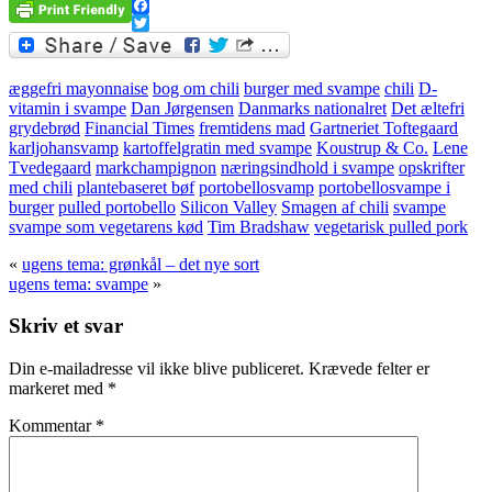
Facebook
Twitter
æggefri mayonnaise
bog om chili
burger med svampe
chili
D-
vitamin i svampe
Dan Jørgensen
Danmarks nationalret
Det æltefri
grydebrød
Financial Times
fremtidens mad
Gartneriet Toftegaard
karljohansvamp
kartoffelgratin med svampe
Koustrup & Co.
Lene
Tvedegaard
markchampignon
næringsindhold i svampe
opskrifter
med chili
plantebaseret bøf
portobellosvamp
portobellosvampe i
burger
pulled portobello
Silicon Valley
Smagen af chili
svampe
svampe som vegetarens kød
Tim Bradshaw
vegetarisk pulled pork
«
ugens tema: grønkål – det nye sort
ugens tema: svampe
»
Skriv et svar
Din e-mailadresse vil ikke blive publiceret.
Krævede felter er
markeret med
*
Kommentar
*