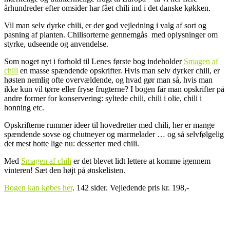
århundreder efter omsider har fået chili ind i det danske køkken.
Vil man selv dyrke chili, er der god vejledning i valg af sort og
pasning af planten. Chilisorterne gennemgås med oplysninger om
styrke, udseende og anvendelse.
Som noget nyt i forhold til Lenes første bog indeholder
Smagen af
chili
en masse spændende opskrifter. Hvis man selv dyrker chili, er
høsten nemlig ofte overvældende, og hvad gør man så, hvis man
ikke kun vil tørre eller fryse frugterne? I bogen får man opskrifter på
andre former for konservering: syltede chili, chili i olie, chili i
honning etc.
Opskrifterne rummer ideer til hovedretter med chili, her er mange
spændende sovse og chutneyer og marmelader … og så selvfølgelig
det mest hotte lige nu: desserter med chili.
Med
Smagen af chili
er det blevet lidt lettere at komme igennem
vinteren! Sæt den højt på ønskelisten.
Bogen kan købes her
. 142 sider. Vejledende pris kr. 198,-