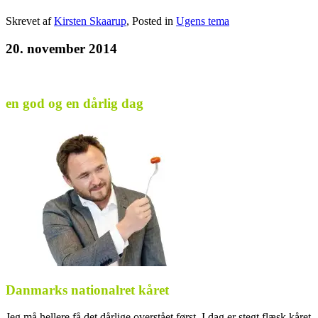
Skrevet af
Kirsten Skaarup
, Posted in
Ugens tema
20. november 2014
en god og en dårlig dag
Danmarks nationalret kåret
Jeg må hellere få det dårlige overstået først. I dag er stegt flæsk kåret