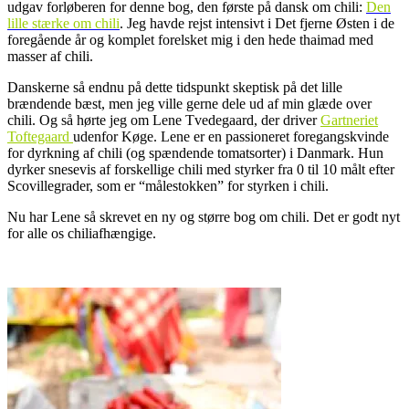
udgav forløberen for denne bog, den første på dansk om chili:
Den
lille stærke om chili
. Jeg havde rejst intensivt i Det fjerne Østen i de
foregående år og komplet forelsket mig i den hede thaimad med
masser af chili.
Danskerne så endnu på dette tidspunkt skeptisk på det lille
brændende bæst, men jeg ville gerne dele ud af min glæde over
chili. Og så hørte jeg om Lene Tvedegaard, der driver
Gartneriet
Toftegaard
udenfor Køge. Lene er en passioneret foregangskvinde
for dyrkning af chili (og spændende tomatsorter) i Danmark. Hun
dyrker snesevis af forskellige chili med styrker fra 0 til 10 målt efter
Scovillegrader, som er “målestokken” for styrken i chili.
Nu har Lene så skrevet en ny og større bog om chili. Det er godt nyt
for alle os chiliafhængige.