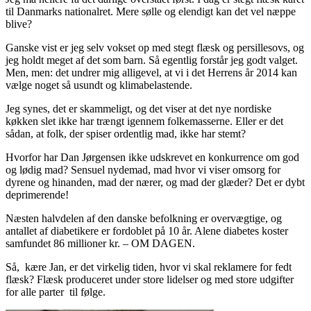
til Danmarks nationalret. Mere sølle og elendigt kan det vel næppe
blive?
Ganske vist er jeg selv vokset op med stegt flæsk og persillesovs, og
jeg holdt meget af det som barn. Så egentlig forstår jeg godt valget.
Men, men: det undrer mig alligevel, at vi i det Herrens år 2014 kan
vælge noget så usundt og klimabelastende.
Jeg synes, det er skammeligt, og det viser at det nye nordiske
køkken slet ikke har trængt igennem folkemasserne. Eller er det
sådan, at folk, der spiser ordentlig mad, ikke har stemt?
Hvorfor har Dan Jørgensen ikke udskrevet en konkurrence om god
og lødig mad? Sensuel nydemad, mad hvor vi viser omsorg for
dyrene og hinanden, mad der nærer, og mad der glæder? Det er dybt
deprimerende!
Næsten halvdelen af den danske befolkning er overvægtige, og
antallet af diabetikere er fordoblet på 10 år. Alene diabetes koster
samfundet 86 millioner kr. – OM DAGEN.
Så, kære Jan, er det virkelig tiden, hvor vi skal reklamere for fedt
flæsk? Flæsk produceret under store lidelser og med store udgifter
for alle parter til følge.