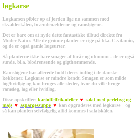
løgkarse
Løgkarsen pibler op af jorden lige nu sammen med
skvalderkålen, brændenælderne og ramsløgene.
Det er bare om at nyde dette fantastiske tilbud direkte fra
Moder Natur. Alle de grønne planter er rige på bl.a. C-vitamin,
og de er også gamle lægeurter.
Så planterne ikke bare smager af forår og uhmmm – de er også
sunde, bl.a. blodrensende og gigthæmmende.
Ramsløgene har allerede holdt deres indtog i de danske
køkkener. Løgkarse er mindre kendt. Smagen er som milde
løg/hvidløg og kan bruges alle steder, hvor du ville bruge
ramsløg, løg eller hvidløg.
Disse opskrifter:
kartoffelfrikadeller
♥
salat med perlebyg og
majs
♥
aspargessuppe
♥
kan opgraderes med løgkarse – og
så kan planten selvfølgelig altid kommes i salatskålen.