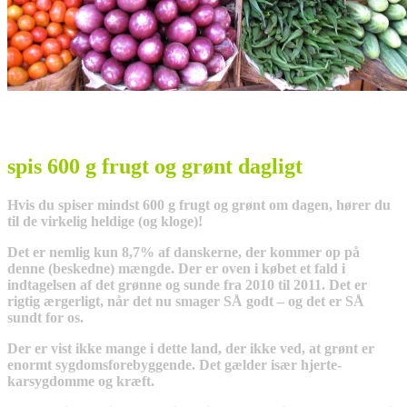
spis 600 g frugt og grønt dagligt
Hvis du spiser mindst 600 g frugt og grønt om dagen, hører du
til de virkelig heldige (og kloge)!
Det er nemlig kun 8,7% af danskerne, der kommer op på
denne (beskedne) mængde. Der er oven i købet et fald i
indtagelsen af det grønne og sunde fra 2010 til 2011. Det er
rigtig ærgerligt, når det nu smager SÅ godt – og det er SÅ
sundt for os.
Der er vist ikke mange i dette land, der ikke ved, at grønt er
enormt sygdomsforebyggende. Det gælder især hjerte-
karsygdomme og kræft.