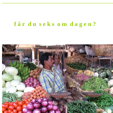
_______________________________________________________
f å r d u s e k s o m d a g e n ?