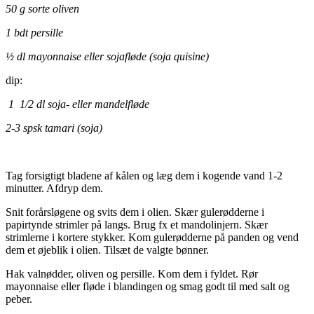
50 g sorte oliven
1 bdt persille
½ dl mayonnaise eller sojafløde (soja quisine)
dip:
1 1/2 dl soja- eller mandelfløde
2-3 spsk tamari (soja)
Tag forsigtigt bladene af kålen og læg dem i kogende vand 1-2
minutter. Afdryp dem.
Snit forårsløgene og svits dem i olien. Skær gulerødderne i
papirtynde strimler på langs. Brug fx et mandolinjern. Skær
strimlerne i kortere stykker. Kom gulerødderne på panden og vend
dem et øjeblik i olien. Tilsæt de valgte bønner.
Hak valnødder, oliven og persille. Kom dem i fyldet. Rør
mayonnaise eller fløde i blandingen og smag godt til med salt og
peber.