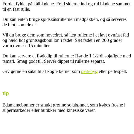
Fordel fyldet på kålbladene. Fold siderne ind og rul bladene sammen
til en fast rulle.
Du kan enten bruge spidskålsrullerne i madpakken, og så serveres
de blot, som de er.
Vil du bruge dem som hovedret, så læg rullerne i et lavt ovnfast fad
og hæld lidt grøntsagsbouillon i fadet. Sæt fadet i en 200 grader
varm ovn ca. 15 minutter.
Du kan servere et flødedip til rullerne: Rør de 1 1/2 dl sojafløde med
tamari. Smag godt til. Servér dippet til rullerne separat.
Giv gerne en salat til af kogte kerner som
perlebyg
eller perlespelt.
tip
Edamamebønner er smukt grønne sojabønner, som købes frosne i
supermarkeder eller butikker med kinesiske varer.