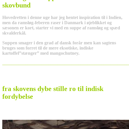
skovbund
Hovedretten i denne uge har jeg hentet inspiration til i Indien,
men da ramsløg-feberen raser i Danmark i øjeblikket og
sæsonen er kort, starter vi med en suppe af ramsløg og spæd
skvalderkål.
Suppen smager i den grad af dansk forår men kan sagtens
bruges som forret til de mere eksotiske, indiske
kartoffel”stænger” med mangochutney.
_______________________________________________________
fra skovens dybe stille ro til indisk
fordybelse