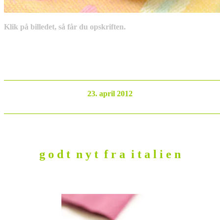
Klik på billedet, så får du opskriften.
_______________________________________________________
23. april 2012
_______________________________________________________
g o d t n y t f r a i t a l i e n