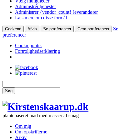
Vælg muligheder
Administrér tjenester
Administrer {vendor_count} leverandører
Læs mere om disse formål
Se
Godkend
Afvis
Se præferencer
Gem præferencer
præferencer
Cookiepolitik
Fortrolighedserklæring
Søg
plantebaseret mad med masser af smag
Om mig
Om opskrifterne
Arkiv