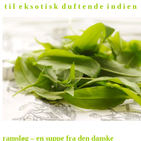
t i l e k s o t i s k d u f t e n d e i n d i e n
ramsløg – en suppe fra den danske