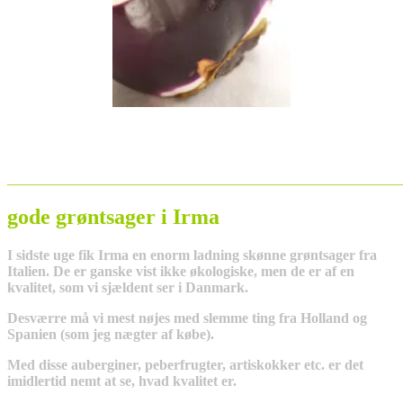
_______________________________________________________
gode grøntsager i Irma
I sidste uge fik Irma en enorm ladning skønne grøntsager fra
Italien. De er ganske vist ikke økologiske, men de er af en
kvalitet, som vi sjældent ser i Danmark.
Desværre må vi mest nøjes med slemme ting fra Holland og
Spanien (som jeg nægter af købe).
Med disse auberginer, peberfrugter, artiskokker etc. er det
imidlertid nemt at se, hvad kvalitet er.