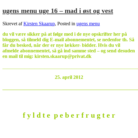
ugens menu uge 16 – mad i øst og vest
Skrevet af
Kirsten Skaarup
, Posted in
ugens menu
du vil være sikker på at følge med i de nye opskrifter her på
bloggen, så tilmeld dig E-mail abonnementet, se nedenfor th. Så
får du besked, når der er nye lækker- bidder.
Hvis du vil
afmelde abonnementet, så gå ind samme sted – og send desuden
en mail til mig: kirsten.skaarup@privat.dk
_______________________________________________________
25. april 2012
_______________________________________________________
f y l d t e p e b e r f r u g t e r