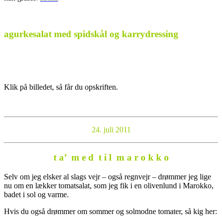
agurkesalat med spidskål og karrydressing
Klik på billedet, så får du opskriften.
24. juli 2011
t a’ m e d t i l m a r o k k o
Selv om jeg elsker al slags vejr – også regnvejr – drømmer jeg lige
nu om en lækker tomatsalat, som jeg fik i en olivenlund i Marokko,
badet i sol og varme.
Hvis du også drømmer om sommer og solmodne tomater, så kig her: