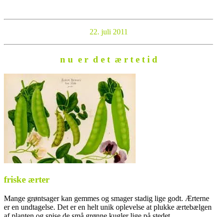
22. juli 2011
n u e r d e t æ r t e t i d
friske ærter
Mange grøntsager kan gemmes og smager stadig lige godt. Ærterne
er en undtagelse. Det er en helt unik oplevelse at plukke ærtebælgen
af planten og spise de små grønne kugler lige på stedet.