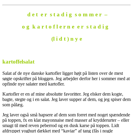
d e t e r s t a d i g s o m m e r –
o g k a r t o f l e r n e e r s t a d i g
(l i d t ) n y e
.
kartoffelsalat
Salat af de nye danske kartofler ligger højt på listen over de mest
søgte opskrifter på bloggen. Jeg arbejder derfor her i sommer med at
opfinde nye salater med kartofler.
Kartofler er en af mine absolutte favoritter. Jeg elsker dem kogte,
bagte, stegte og i en salat. Jeg laver supper af dem, og jeg spiser dem
som pålæg.
Jeg laver også små hapsere af dem som forret med noget spændende
på toppen, fx en klat mayonnaise med masser af krydderurter – eller
smagt til med reven peberrod og en dusk karse på toppen. Lidt
afdryppet yoghurt dækket med “kaviar” af tang (fås i nogle