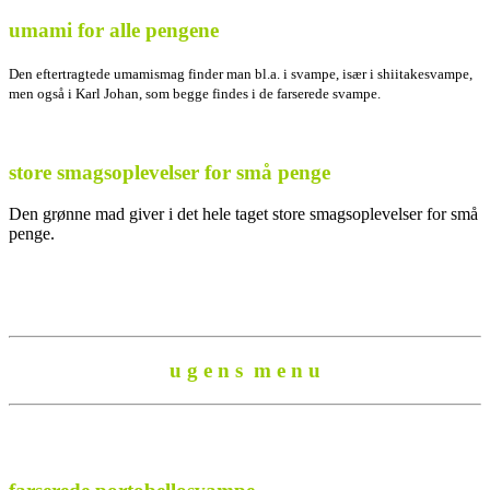
umami for alle pengene
Den eftertragtede umamismag finder man bl.a. i svampe, især i shiitakesvampe,
men også i Karl Johan, som begge findes i de farserede svampe.
store smagsoplevelser for små penge
Den grønne mad giver i det hele taget store smagsoplevelser for små
penge.
u g e n s m e n u