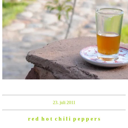
23. juli 2011
r e d h o t c h i l i p e p p e r s