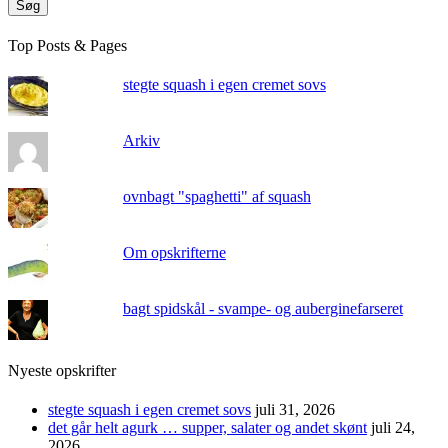
Søg
Top Posts & Pages
stegte squash i egen cremet sovs
Arkiv
ovnbagt "spaghetti" af squash
Om opskrifterne
bagt spidskål - svampe- og auberginefarseret
Nyeste opskrifter
stegte squash i egen cremet sovs
juli 31, 2026
det går helt agurk … supper, salater og andet skønt
juli 24,
2026