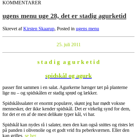
KOMMENTARER
ugens menu uge 28, det er stadig agurketid
Skrevet af
Kirsten Skaarup
, Posted in
ugens menu
25. juli 2011
s t a d i g a g u r k e t i d
spidskål og agurk
passer fint sammen i en salat. Agurkerne hænger tæt på planterne
lige nu – og spidskålen er stadig sprød og lækker.
Spidskålssalater er enormt populære, skønt jeg har mødt voksne
mennesker, der ikke kender spidskål. Det er virkelig synd for dem,
for det er en af de mest delikate typer kål, vi har.
Spidskål kan nydes rå i salater, men den kan også snittes og ristes let
på panden i olivenolie og et godt vrid fra peberkværnen. Eller den
kan grilles
,
se her
.