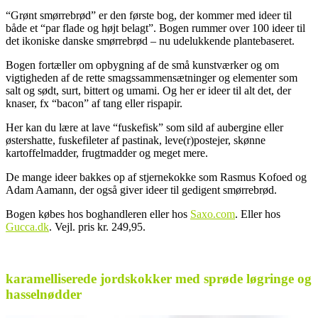
“Grønt smørrebrød” er den første bog, der kommer med ideer til
både et “par flade og højt belagt”. Bogen rummer over 100 ideer til
det ikoniske danske smørrebrød – nu udelukkende plantebaseret.
Bogen fortæller om opbygning af de små kunstværker og om
vigtigheden af de rette smagssammensætninger og elementer som
salt og sødt, surt, bittert og umami. Og her er ideer til alt det, der
knaser, fx “bacon” af tang eller rispapir.
Her kan du lære at lave “fuskefisk” som sild af aubergine eller
østershatte, fuskefileter af pastinak, leve(r)postejer, skønne
kartoffelmadder, frugtmadder og meget mere.
De mange ideer bakkes op af stjernekokke som Rasmus Kofoed og
Adam Aamann, der også giver ideer til gedigent smørrebrød.
Bogen købes hos boghandleren eller hos
Saxo.com
. Eller hos
Gucca.dk
. Vejl. pris kr. 249,95.
.
karamelliserede jordskokker med sprøde løgringe og
hasselnødder