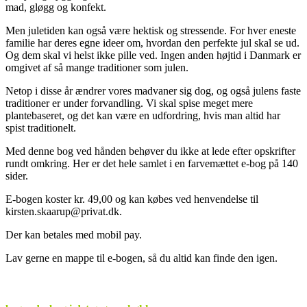
mad, gløgg og konfekt.
Men juletiden kan også være hektisk og stressende. For hver eneste
familie har deres egne ideer om, hvordan den perfekte jul skal se ud.
Og dem skal vi helst ikke pille ved. Ingen anden højtid i Danmark er
omgivet af så mange traditioner som julen.
Netop i disse år ændrer vores madvaner sig dog, og også julens faste
traditioner er under forvandling. Vi skal spise meget mere
plantebaseret, og det kan være en udfordring, hvis man altid har
spist traditionelt.
Med denne bog ved hånden behøver du ikke at lede efter opskrifter
rundt omkring. Her er det hele samlet i en farvemættet e-bog på 140
sider.
E-bogen koster kr. 49,00 og kan købes ved henvendelse til
kirsten.skaarup@privat.dk.
Der kan betales med mobil pay.
Lav gerne en mappe til e-bogen, så du altid kan finde den igen.
.