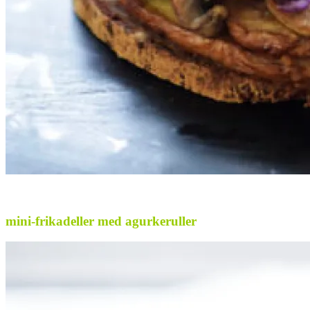
.
mini-frikadeller med agurkeruller