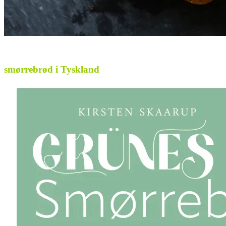
..
smørrebrød i Tyskland