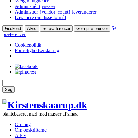
Vælg muligheder
Administrér tjenester
Administrer {vendor_count} leverandører
Læs mere om disse formål
Se
Godkend
Afvis
Se præferencer
Gem præferencer
præferencer
Cookiepolitik
Fortrolighedserklæring
Søg
plantebaseret mad med masser af smag
Om mig
Om opskrifterne
Arkiv