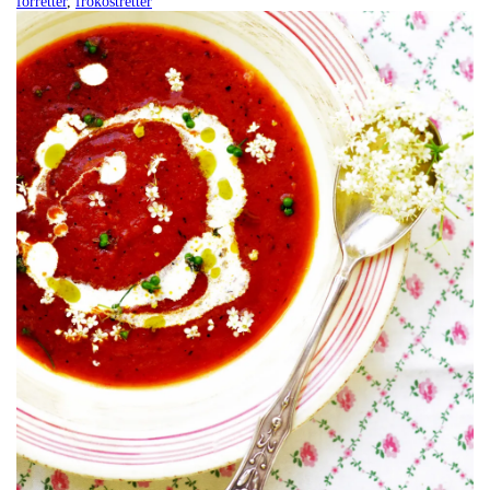
forretter
,
frokostretter