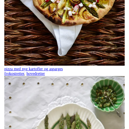
pizza med nye kartofler og asparges
frokostretter
,
hovedretter