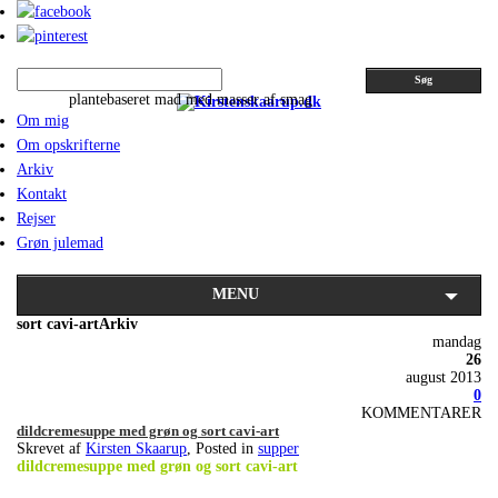
Søg
plantebaseret mad med masser af smag
Om mig
Om opskrifterne
Arkiv
Kontakt
Rejser
Grøn julemad
MENU
sort cavi-artArkiv
mandag
26
august 2013
0
KOMMENTARER
dildcremesuppe med grøn og sort cavi-art
Skrevet af
Kirsten Skaarup
, Posted in
supper
dildcremesuppe med grøn og sort cavi-art