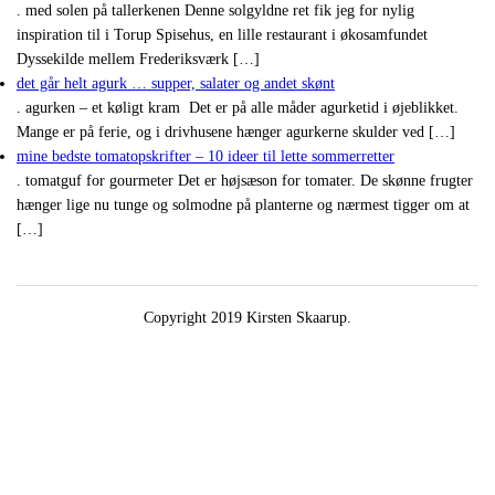
. med solen på tallerkenen Denne solgyldne ret fik jeg for nylig
inspiration til i Torup Spisehus, en lille restaurant i økosamfundet
Dyssekilde mellem Frederiksværk […]
det går helt agurk … supper, salater og andet skønt
. agurken – et køligt kram Det er på alle måder agurketid i øjeblikket.
Mange er på ferie, og i drivhusene hænger agurkerne skulder ved […]
mine bedste tomatopskrifter – 10 ideer til lette sommerretter
. tomatguf for gourmeter Det er højsæson for tomater. De skønne frugter
hænger lige nu tunge og solmodne på planterne og nærmest tigger om at
[…]
Copyright 2019 Kirsten Skaarup.
Digital Marketing Agency