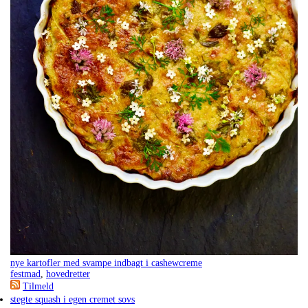
nye kartofler med svampe indbagt i cashewcreme
festmad
,
hovedretter
Tilmeld
stegte squash i egen cremet sovs