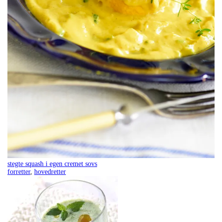
stegte squash i egen cremet sovs
forretter
,
hovedretter