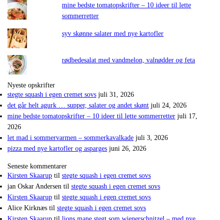
mine bedste tomatopskrifter – 10 ideer til lette
sommerretter
syv skønne salater med nye kartofler
rødbedesalat med vandmelon, valnødder og feta
Nyeste opskrifter
stegte squash i egen cremet sovs
juli 31, 2026
det går helt agurk … supper, salater og andet skønt
juli 24, 2026
mine bedste tomatopskrifter – 10 ideer til lette sommerretter
juli 17,
2026
let mad i sommervarmen – sommerkavalkade
juli 3, 2026
pizza med nye kartofler og asparges
juni 26, 2026
Seneste kommentarer
Kirsten Skaarup
til
stegte squash i egen cremet sovs
jan Oskar Andersen
til
stegte squash i egen cremet sovs
Kirsten Skaarup
til
stegte squash i egen cremet sovs
Alice Kirknæs
til
stegte squash i egen cremet sovs
Kirsten Skaarup
til
lions mane stegt som wienerschnitzel – med nye