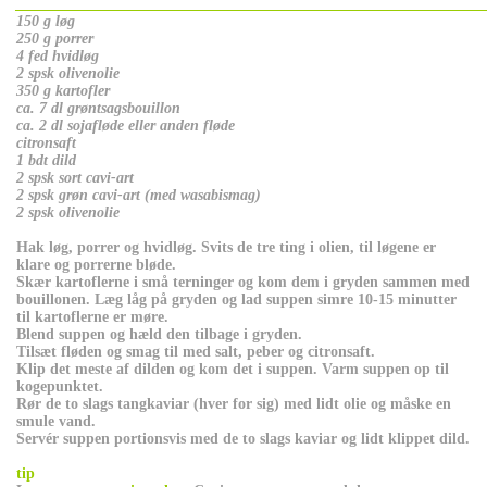
_____________________________________________________________
150 g løg
250 g porrer
4 fed hvidløg
2 spsk olivenolie
350 g kartofler
ca. 7 dl grøntsagsbouillon
ca. 2 dl sojafløde eller anden fløde
citronsaft
1 bdt dild
2 spsk sort cavi-art
2 spsk grøn cavi-art (med wasabismag)
2 spsk olivenolie
Hak løg, porrer og hvidløg. Svits de tre ting i olien, til løgene er
klare og porrerne bløde.
Skær kartoflerne i små terninger og kom dem i gryden sammen med
bouillonen. Læg låg på gryden og lad suppen simre 10-15 minutter
til kartoflerne er møre.
Blend suppen og hæld den tilbage i gryden.
Tilsæt fløden og smag til med salt, peber og citronsaft.
Klip det meste af dilden og kom det i suppen. Varm suppen op til
kogepunktet.
Rør de to slags tangkaviar (hver for sig) med lidt olie og måske en
smule vand.
Servér suppen portionsvis med de to slags kaviar og lidt klippet dild.
tip