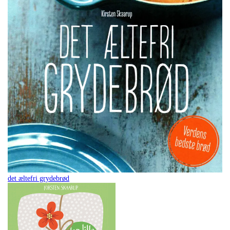
det æltefri grydebrød