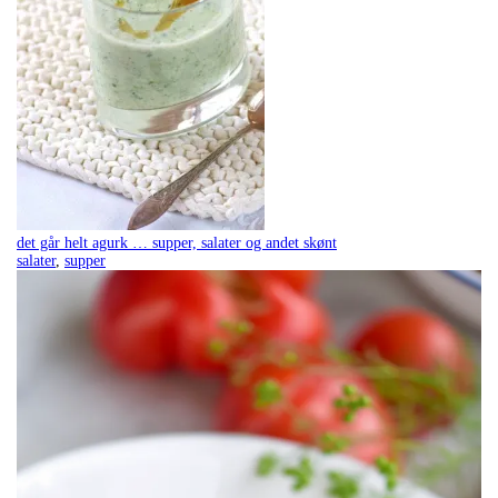
det går helt agurk … supper, salater og andet skønt
salater
,
supper