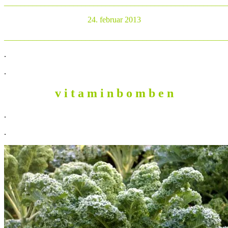
_______________________________________________________
24. februar 2013
_______________________________________________________
.
.
v i t a m i n b o m b e n
.
.