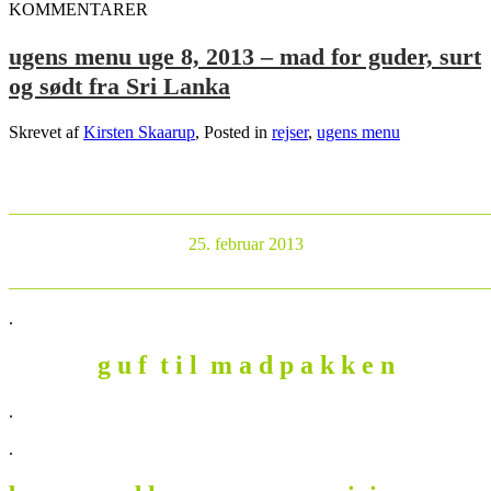
KOMMENTARER
ugens menu uge 8, 2013 – mad for guder, surt
og sødt fra Sri Lanka
Skrevet af
Kirsten Skaarup
, Posted in
rejser
,
ugens menu
_______________________________________________________
25. februar 2013
_______________________________________________________
.
g u f t i l m a d p a k k e n
.
.