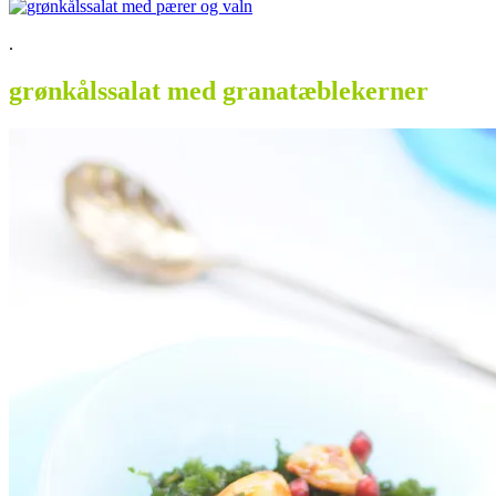
.
grønkålssalat med granatæblekerner