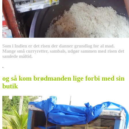
Som i Indien er det risen der danner grundlag for al mad.
Mange små curryretter, sambals, udgør sammen med risen det
samlede måltid.
.
og så kom brødmanden lige forbi med sin
butik