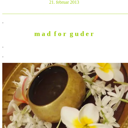
21. februar 2013
_______________________________________________________
.
m a d f o r g u d e r
.
.