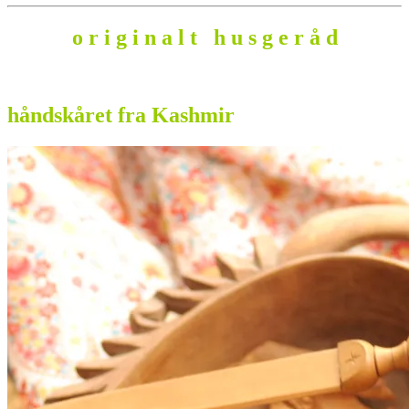
o r i g i n a l t h u s g e r å d
.
håndskåret fra Kashmir