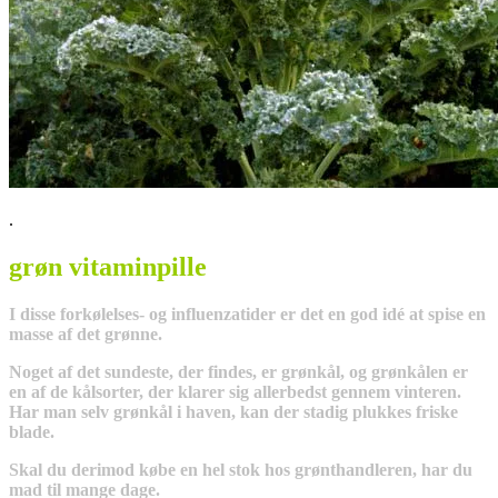
.
grøn vitaminpille
I disse forkølelses- og influenzatider er det en god idé at spise en
masse af det grønne.
Noget af det sundeste, der findes, er grønkål, og grønkålen er
en af de kålsorter, der klarer sig allerbedst gennem vinteren.
Har man selv grønkål i haven, kan der stadig plukkes friske
blade.
Skal du derimod købe en hel stok hos grønthandleren, har du
mad til mange dage.