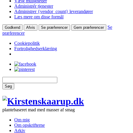
Vælg muligheder
Administrér tjenester
Administrer {vendor_count} leverandører
Læs mere om disse formål
Se
Godkend
Afvis
Se præferencer
Gem præferencer
præferencer
Cookiepolitik
Fortrolighedserklæring
Søg
plantebaseret mad med masser af smag
Om mig
Om opskrifterne
Arkiv